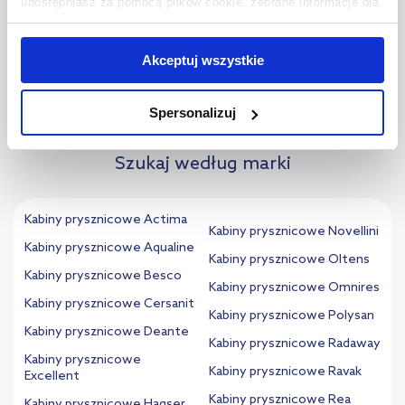
udostępniasz za pomocą plików cookie, zebrane informacje dla
użytkowników zewnętrznych, a także nasi partnerzy reklamowi.
Na co zwrócić uwagę przy wyborze kabiny
+
Jeśli chcesz, włącz „Tylko wymagane pliki cookie”.
Pamiętaj
Akceptuj wszystkie
prysznicowej?
jednak, że zablokowane niektóre pliki cookie mogą mieć wpływ
na sposób dostarczania treści niedostosowanych do potrzeb
Spersonalizuj
użytkowników.
Szukaj według marki
Aby uzyskać więcej informacji na temat plików plików cookie,
kliknij „Ustawienia plików cookie”.
Jeśli chcesz uzyskać więcej
informacji na temat plików cookie i tego, dlaczego ich przepisy,
Kabiny prysznicowe Actima
przejdź do zakładek „Informacje o plikach cookie”.
Kabiny prysznicowe Novellini
Kabiny prysznicowe Aqualine
Kabiny prysznicowe Oltens
Kabiny prysznicowe Besco
Kabiny prysznicowe Omnires
Kabiny prysznicowe Cersanit
Kabiny prysznicowe Polysan
Kabiny prysznicowe Deante
Kabiny prysznicowe Radaway
Kabiny prysznicowe
Kabiny prysznicowe Ravak
Excellent
Kabiny prysznicowe Rea
Kabiny prysznicowe Hagser