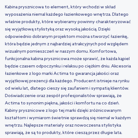
Kabina prysznicowa to element, który wchodzi w skład
wyposażenia niemal każdego łazienkowego wnętrza. Dlatego
właśnie produkty, które wybieramy powinny charakteryzować
się wyjątkową stylistyką oraz wysoką jakością. Dzięki
odpowiednio dobranym projektom można stworzyć łazienkę,
która będzie jednym z najbardziej atrakcyjnych pod względem
wizualnym pomieszczeń w naszym domu. Komfortowa,
funkcjonalna kabina prysznicowa może sprawić, że każda kąpiel
będzie czasem odpoczynku i relaksu po ciężkim dniu. Akcesoria
łazienkowe z logo marki Actima to gwarancja jakości oraz
wyjątkowej prezencji dla każdego. Producent istnieje na rynku
od wielu lat, dlatego cieszy się zaufaniem i sympatią klientów.
Doświadczenie oraz zespół profesjonalistów sprawiają, że
Actima to synonim piękna, jakości i komfortu na co dzień.
Kabiny prysznicowe z logo tej marki dzięki zróżnicowanym
kształtom i wymiarom świetnie sprawdzą się niemal w każdym
wnętrzu. Najlepsze materiały oraz nowoczesna stylistyka
sprawiają, że są to produkty, które cieszą przez długie lata.