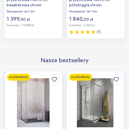
prysznicowa 90x90 cm
prysznicowa 90x90 cm
kwadratowa chrom
półokrągła chrom
połysk/szkło przezroczyste
połysk/szkło przezroczyste
Dostępność:
do 7 dni
Dostępność:
do 7 dni
KAAC.1802.900/N
KAAC.1901.900.LP
1 399
,
1 840
,
00
zł
00
zł
Cena kat.:
1 749,99 zł
Cena kat.:
2 300 zł
(1)
Do koszyka
Do koszyka
Dodaj do
Dodaj do
Nasze bestsellery
porównania
porównania
multirabaty
multirabaty