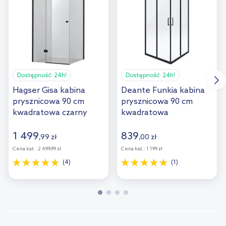
Dostępność:
24h!
Dostępność:
24h!
Hagser Gisa kabina
Deante Funkia kabina
prysznicowa 90 cm
prysznicowa 90 cm
kwadratowa czarny
kwadratowa
mat/szkło
czarny/szkło
przezroczyste
przezroczyste
1 499
839
,
99
zł
,
00
zł
HGR15000020
KYCN41K
Cena kat.:
2 499,99 zł
Cena kat.:
1 199 zł
(4)
(1)