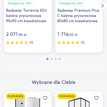
Dostępność:
24h!
Dostępność:
24h!
Radaway Torrenta KDJ
Radaway Premium Plus
kabina prysznicowa
C kabina prysznicowa
90x90 cm kwadratowa
80x80 cm kwadratowa
chrom połysk/szkło
chrom/szkło
przezroczyste 132202-
przezroczyste 30463-
2 071
1 716
,
80
zł
,
00
zł
01-01R
01-01N
(2)
(2)
Wybrane dla Ciebie
multirabaty
multirabaty