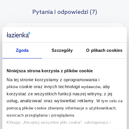
Pytania i odpowiedzi (7)
+
Czym umyć kabinę prysznicową?
+
Jak zamontować kabinę prysznicową?
Zgoda
Szczegóły
O plikach cookies
Jaka kabina prysznicowa jest łatwa w
+
utrzymaniu?
Niniejsza strona korzysta z plików cookie
Na tej stronie korzystamy z oprogramowania i
Jaka kabina prysznicowa dla osoby
+
cookie oraz innych technologii
, aby
plików
wydawców
starszej?
korzystać ze wszystkich funkcji naszej witryny, z jej
usług, analizować oraz wyświetlać reklamy
.
W tym celu za
Jak wysoka powinna być kabina
+
pomocą plików cookie zbieramy informacje o użytkownikach,
prysznicowa?
wzorcach przeglądania i przeglądania.
Klikając „Akceptuj wszystkie pliki cookie”, udostępniasz i
+
Jaka kabina prysznicowa do małej łazienki?