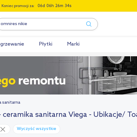
0
6
0
6
2
6
3
3
Koniec promocji za:
grzewanie
Płytki
Marki
a sanitarna
- ceramika sanitarna Viega - Ubikacje/ To
Wyczyść wszystkie