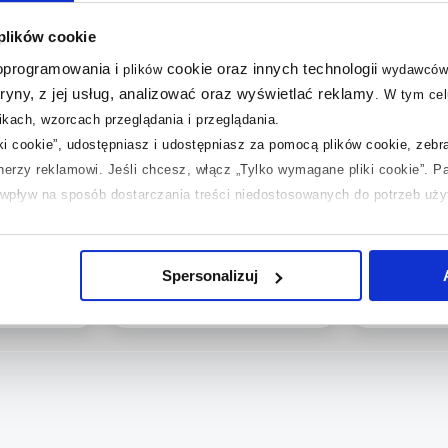
 plików cookie
 oprogramowania i
cookie oraz innych technologii
plików
wydawców
tryny, z jej usług, analizować oraz wyświetlać reklamy
.
W tym cel
kach, wzorcach przeglądania i przeglądania.
Dostępność:
24h!
Dostępność:
iki cookie”, udostępniasz i udostępniasz za pomocą plików cookie, zeb
as komplet
Wkręt-Met Klimas komplet
Ideal Stand
tnerzy reklamowi.
Jeśli chcesz, włącz „Tylko wymagane pliki cookie”.
Pa
nia
śrub do mocowania pisuaru
zawiasy de
ć wpływ na sposób dostarczania treści niedostosowanych do potrzeb uż
 BKMUX-
biały BKMPX-12x120B
K7313AA
 temat plików plików cookie, kliknij „Ustawienia plików cookie”.
Jeśli 
274
,
00
zł
12
,
79
zł
laczego ich przepisy, przejdź do zakładek „Informacje o plikach cookie”
Spersonalizuj
Cena kat.:
487,