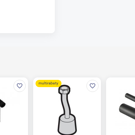
o koszyka
aj do porównania
multirabaty