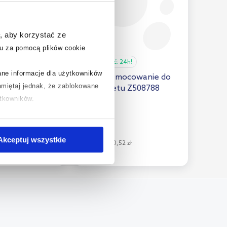
, aby korzystać ze
u za pomocą plików cookie
24h!
Dostępność:
24h!
rane informacje dla użytkowników
ard Tonic
Catalano mocowanie do
miętaj jednak, że zablokowane
ski sedesowej
miski/bidetu Z508788
ytkowników.
chcesz uzyskać więcej informacji
36
,
45
zł
.
Akceptuj wszystkie
08 zł
Cena kat.:
70,52 zł