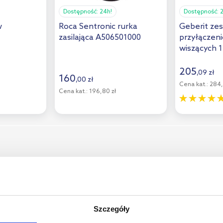
Dostępność:
24h!
Dostępność:
w
Roca Sentronic rurka
Geberit ze
zasilająca A506501000
przyłączeni
wiszących 1
205
,
09
zł
160
,
00
zł
Cena kat.:
284,
Cena kat.:
196,80 zł
Szczegóły