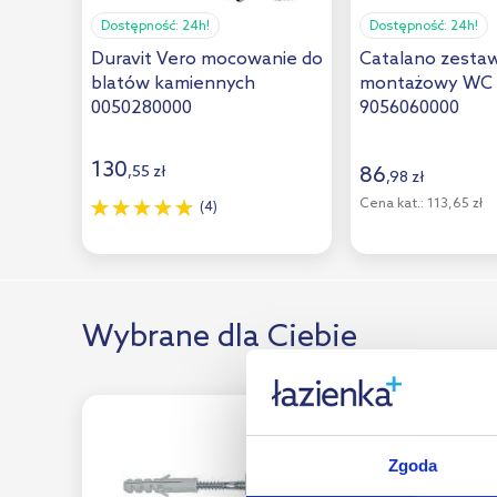
Polysan
(1)
Dostępność:
24h!
Dostępność:
24h!
Duravit Vero mocowanie do
Catalano zesta
Roca
(7)
blatów kamiennych
montażowy WC
0050280000
Sapho
(9)
9056060000
Schell
(2)
130
86
,
55
zł
,
98
zł
Tece
(8)
Cena kat.:
113,65 zł
(4)
Viega
(1)
Villeroy & Boch
(22)
Wkręt-Met Klimas
(3)
Wybrane dla Ciebie
Zgoda