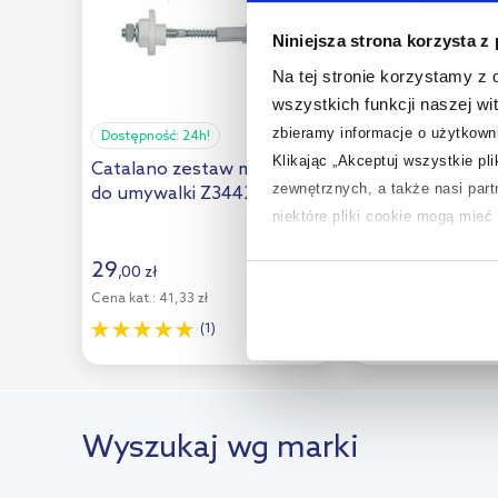
Niniejsza strona korzysta z
Na tej stronie korzystamy z
wszystkich funkcji naszej wi
zbieramy informacje o użytkowni
Dostępność:
24h!
Dostępność:
24h!
Klikając „Akceptuj wszystkie pl
Catalano zestaw mocujący
Wkręt-Met Klim
zewnętrznych, a także nasi par
do umywalki Z3442
śrub do mocowa
niektóre pliki cookie mogą mie
umywalki biały
12x100
29
,
00
zł
Aby uzyskać więcej informacji na
9
,
83
zł
Cena kat.:
41,33 zł
na temat plików cookie i tego, d
(12)
(1)
Wyszukaj wg marki