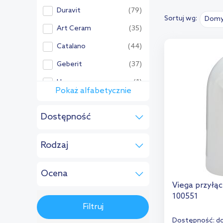
Duravit
(79)
Sortuj wg:
Domy
Art Ceram
(35)
Catalano
(44)
Geberit
(37)
Hagser
(1)
Pokaż alfabetycznie
Pozostałe:
Dostępność
Aqualine
(4)
do 10 dni
(1)
Ceramica Dolomite
(1)
Rodzaj
Cersanit
(8)
do wc
(1)
Creavit
(3)
Ocena
Viega przyłąc
Brak oceny
(1)
Excellent
(4)
100551
Filtruj
Franke
(1)
Dostępność:
do