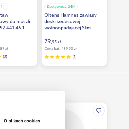
24h!
Dostępność:
24h!
staw
Oltens Hamnes zawiasy
owy do muszli
deski sedesowej
52.441.46.1
wolnoopadającej Slim
49408100
79
,
95
zł
87 zł
Cena kat.:
159,90 zł
(3)
(1)
O plikach cookies