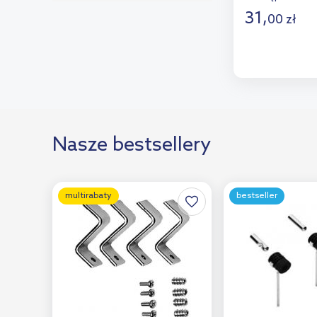
Globo
(10)
31
,
00
zł
Grohe
(7)
D
GSI
(6)
Dod
Hansgrohe
(2)
Hatria
(4)
Ideal Standard
(11)
Nasze bestsellery
Isvea
(1)
Kerasan
(38)
multirabaty
bestseller
Kleine Wolke
(2)
Koło
(2)
Laufen
(10)
McAlpine
(1)
Meissen Keramik
(1)