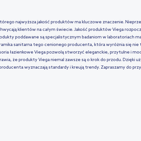
którego najwyższa jakość produktów ma kluczowe znaczenie. Nieprzec
wycają klientów na całym świecie. Jakość produktów Viega rozpoczy
rodukty poddawane są specjalistycznym badaniom w laboratoriach m
ramika sanitarna tego cenionego producenta, która wyróżnia się nie 
soria łazienkowe Viega pozwolą stworzyć eleganckie, przytulne i m
prawia, że produkty Viega niemal zawsze są o krok do przodu. Dzięki 
o producenta wyznaczają standardy i kreują trendy. Zapraszamy do p