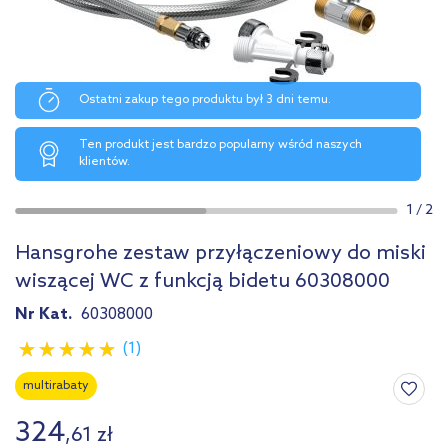
Ostatni zakup tego produktu był 3 dni temu.
Ten produkt jest bardzo popularny wśród naszych
klientów.
1
/
2
Hansgrohe zestaw przyłączeniowy do miski
wiszącej WC z funkcją bidetu 60308000
Nr Kat.
60308000
(1)
multirabaty
324
,
61
zł