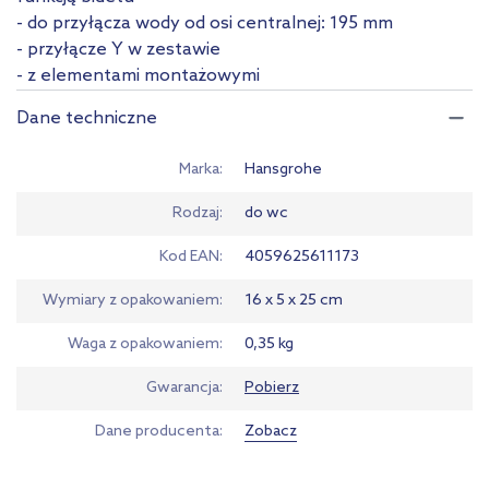
- do przyłącza wody od osi centralnej: 195 mm
- przyłącze Y w zestawie
- z elementami montażowymi
Dane techniczne
Marka
Hansgrohe
Rodzaj
do wc
Kod EAN
4059625611173
Wymiary z opakowaniem
16 x 5 x 25 cm
Waga z opakowaniem
0,35 kg
Gwarancja
Pobierz
Dane producenta
Zobacz