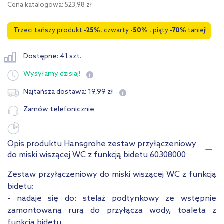
Cena katalogowa: 523,98 zł
Trzeci tańszy produkt
-25%
, czwarty
-50%
, piąty
-70%
taniej!
Dostępne: 41 szt.
Wysyłamy
dzisiaj!
19
,
99
zł
Najtańsza dostawa:
Zamów telefonicznie
Opis produktu Hansgrohe zestaw przyłączeniowy
do miski wiszącej WC z funkcją bidetu 60308000
Zestaw przyłączeniowy do miski wiszącej WC z funkcją
bidetu:
- nadaje się do: stelaż podtynkowy ze wstępnie
zamontowaną rurą do przyłącza wody, toaleta z
funkcją bidetu