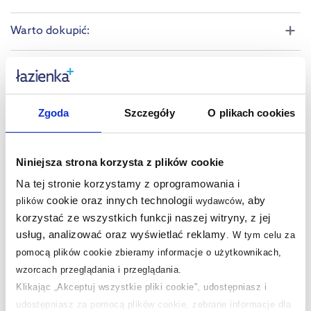
Warto dokupić:
Kupowane z tym produktem:
Produkty podobne:
Zgoda
Szczegóły
O plikach cookies
multirabaty
Niniejsza strona korzysta z plików cookie
Na tej stronie korzystamy z oprogramowania i
cookie oraz innych technologii
, aby
plików
wydawców
korzystać ze wszystkich funkcji naszej witryny, z jej
usług, analizować oraz wyświetlać reklamy
.
W tym celu za
pomocą plików cookie zbieramy informacje o użytkownikach,
wzorcach przeglądania i przeglądania.
Klikając „Akceptuj wszystkie pliki cookie”, udostępniasz i
Dostępność:
24h!
udostępniasz za pomocą plików cookie, zebrane informacje dla
Duravit zestaw