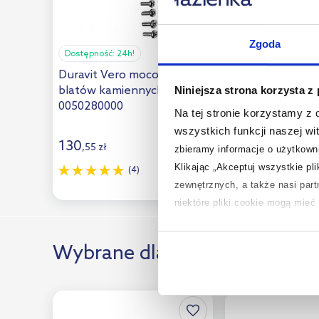
Zgoda
Dostępność:
24h!
Dostępność:
24h!
Duravit Vero mocowanie do
Catalano zesta
blatów kamiennych
montażowy WC
Niniejsza strona korzysta z
0050280000
9056060000
Na tej stronie korzystamy z
wszystkich funkcji naszej wi
130
86
,
55
zł
zbieramy informacje o użytkowni
,
98
zł
Klikając „Akceptuj wszystkie pl
Cena kat.:
113,65 zł
(4)
zewnętrznych, a także nasi par
niektóre pliki cookie mogą mie
Aby uzyskać więcej informacji na
Wybrane dla Ciebie
na temat plików cookie i tego, d