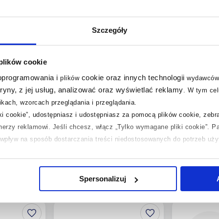
Szczegóły
Dostępność:
24h!
Dostępność:
w
Roca Sentronic rurka
Geberit ze
zasilająca A506501000
przyłączeni
 plików cookie
wiszących 1
 oprogramowania i
cookie oraz innych technologii
plików
wydawców
tryny, z jej usług, analizować oraz wyświetlać reklamy
.
W tym cel
205
,
09
zł
160
kach, wzorcach przeglądania i przeglądania.
,
00
zł
Cena kat.:
284,
iki cookie”, udostępniasz i udostępniasz za pomocą plików cookie, zeb
Cena kat.:
196,80 zł
tnerzy reklamowi.
Jeśli chcesz, włącz „Tylko wymagane pliki cookie”.
Pa
ć wpływ na sposób dostarczania treści niedostosowanych do potrzeb uż
 temat plików plików cookie, kliknij „Ustawienia plików cookie”.
Jeśli 
laczego ich przepisy, przejdź do zakładek „Informacje o plikach cookie”
Spersonalizuj