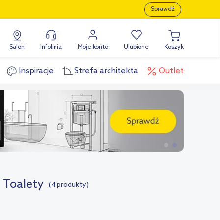
Sprawdź
Salon
Infolinia
Moje konto
Ulubione
Koszyk
Inspiracje
Strefa architekta
Outlet
/ Toalety
(4 produkty)