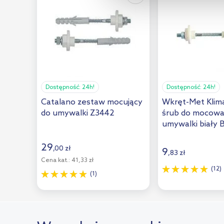
Dostępność:
24h!
Dostępność:
24h!
Catalano zestaw mocujący
Wkręt-Met Klim
do umywalki Z3442
śrub do mocowa
umywalki biały
12x100
29
,
00
zł
9
,
83
zł
Cena kat.:
41,33 zł
(12)
(1)