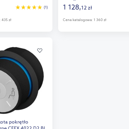
1 128
,
12
zł
(1)
:
435 zł
Cena katalogowa:
1 360 zł
o koszyka
Do koszyka
aj do porównania
Dodaj do porównania
kota pokrętło
arne CEEX.4022.D2.BL