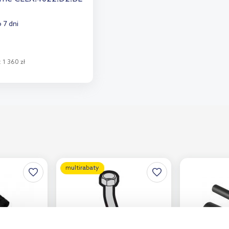
 7 dni
:
1 360 zł
o koszyka
aj do porównania
multirabaty