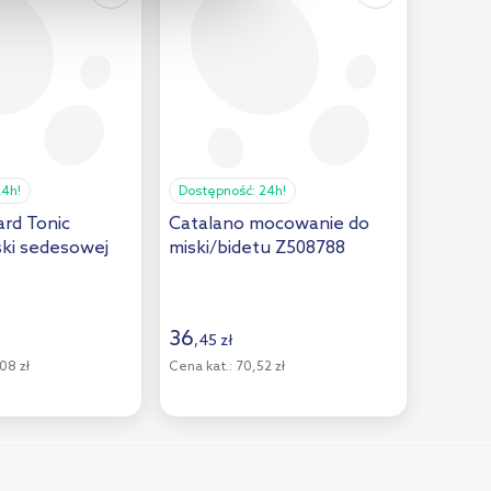
24h!
Dostępność:
24h!
ard Tonic
Catalano mocowanie do
ski sedesowej
miski/bidetu Z508788
36
,
45
zł
08 zł
Cena kat.:
70,52 zł