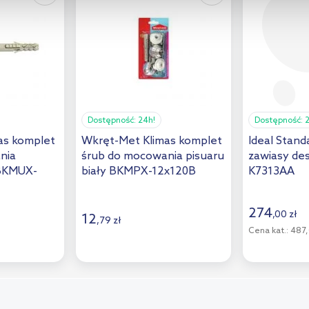
Dostępność:
24h!
Dostępność:
as komplet
Wkręt-Met Klimas komplet
Ideal Stand
nia
śrub do mocowania pisuaru
zawiasy de
 BKMUX-
biały BKMPX-12x120B
K7313AA
274
,
00
zł
12
,
79
zł
Cena kat.:
487,