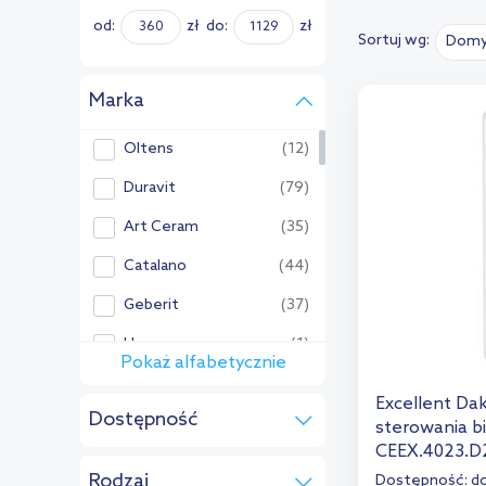
od:
zł
do:
zł
Sortuj wg:
Domy
Marka
Oltens
(12)
Duravit
(79)
Art Ceram
(35)
Catalano
(44)
Geberit
(37)
Hagser
(1)
Pokaż alfabetycznie
Pozostałe:
Excellent Dak
Dostępność
Aqualine
(4)
sterowania bi
CEEX.4023.D
do 7 dni
(4)
Ceramica Dolomite
(1)
Rodzaj
Dostępność:
do