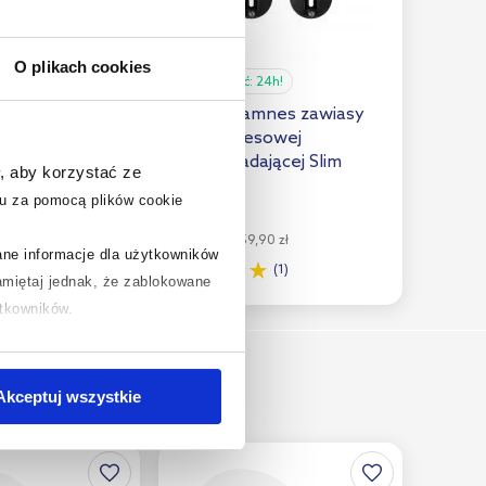
O plikach cookies
24h!
Dostępność:
24h!
staw
Oltens Hamnes zawiasy
owy do muszli
deski sedesowej
52.441.46.1
wolnoopadającej Slim
, aby korzystać ze
49408100
u za pomocą plików cookie
79
,
95
zł
87 zł
Cena kat.:
159,90 zł
rane informacje dla użytkowników
(3)
(1)
miętaj jednak, że zablokowane
ytkowników.
chcesz uzyskać więcej informacji
.
Akceptuj wszystkie