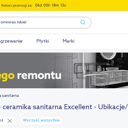
0
6
0
0
1
8
1
2
Koniec promocji za:
grzewanie
Płytki
Marki
a sanitarna
- ceramika sanitarna Excellent - Ubikacje
Wyczyść wszystkie
nt