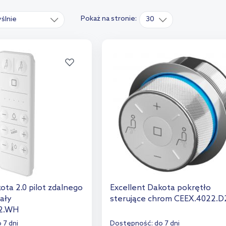
Pokaż na stronie:
ślnie
30
ota 2.0 pilot zdalnego
Excellent Dakota pokrętło
ały
sterujące chrom CEEX.4022.D
2.WH
 7 dni
Dostępność:
do 7 dni