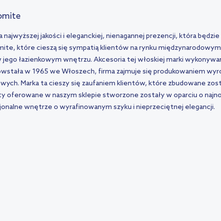
omite
najwyższej jakości i eleganckiej, nienagannej prezencji, która będzi
ite, które cieszą się sympatią klientów na rynku międzynarodowym.
w jego łazienkowym wnętrzu. Akcesoria tej włoskiej marki wykonywan
powstała w 1965 we Włoszech, firma zajmuje się produkowaniem wy
owych. Marka ta cieszy się zaufaniem klientów, które zbudowane zost
 oferowane w naszym sklepie stworzone zostały w oparciu o najnow
kcjonalne wnętrze o wyrafinowanym szyku i nieprzeciętnej elegancji.