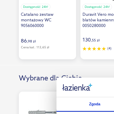
Laufen
(10)
Dostępność:
24h!
Dostępność:
24h!
Catalano zestaw
Duravit Vero m
McAlpine
(1)
montażowy WC
blatów kamienn
Meissen Keramik
(1)
9056060000
0050280000
Polysan
(1)
130
86
,
55
zł
,
98
zł
Roca
(7)
Cena kat.:
113,65 zł
(4)
Sapho
(9)
Schell
(2)
Tece
(8)
Wybrane dla Ciebie
Viega
(1)
Villeroy & Boch
(22)
Wkręt-Met Klimas
(3)
Zgoda