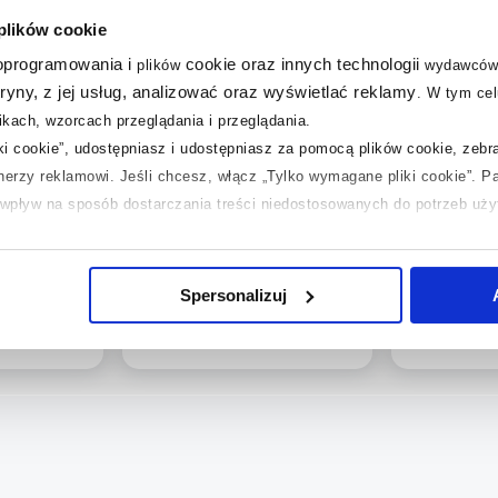
 plików cookie
 oprogramowania i
cookie oraz innych technologii
plików
wydawców
tryny, z jej usług, analizować oraz wyświetlać reklamy
.
W tym cel
kach, wzorcach przeglądania i przeglądania.
Dostępność:
24h!
Dostępność:
iki cookie”, udostępniasz i udostępniasz za pomocą plików cookie, zeb
as komplet
Wkręt-Met Klimas komplet
Ideal Stand
tnerzy reklamowi.
Jeśli chcesz, włącz „Tylko wymagane pliki cookie”.
Pa
nia
śrub do mocowania pisuaru
zawiasy de
ć wpływ na sposób dostarczania treści niedostosowanych do potrzeb uż
 BKMUX-
biały BKMPX-12x120B
K7313AA
 temat plików plików cookie, kliknij „Ustawienia plików cookie”.
Jeśli 
274
laczego ich przepisy, przejdź do zakładek „Informacje o plikach cookie”
,
00
zł
Spersonalizuj
12
,
79
zł
Cena kat.:
487,