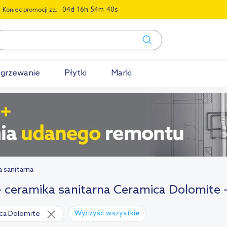
0
4
1
6
5
4
3
9
Koniec promocji za:
grzewanie
Płytki
Marki
a sanitarna
- ceramika sanitarna Ceramica Dolomite -
Wyczyść wszystkie
ca Dolomite