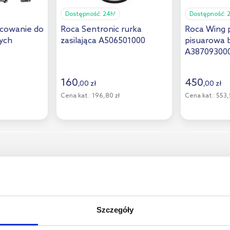
Dostępność:
24h!
Dostępność:
ocowanie do
Roca Sentronic rurka
Roca Wing 
ych
zasilająca A506501000
pisuarowa b
A38709300
160
450
,
00
zł
,
00
zł
Cena kat.:
196,80 zł
Cena kat.:
553,
Szczegóły