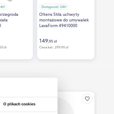
24h!
Dostępność:
24h!
przegroda
Oltens Stila uchwyty
iała
montażowe do umywalek
0
LavaForm 49410000
149
,
95
zł
50 zł
Cena kat.:
299,90 zł
O plikach cookies