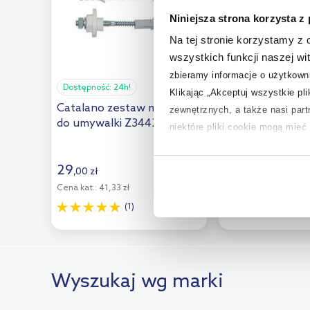
Niniejsza strona korzysta z
Na tej stronie korzystamy z
wszystkich funkcji naszej wi
zbieramy informacje o użytkowni
Dostępność:
24h!
Dostępność:
24h!
Klikając „Akceptuj wszystkie pl
Catalano zestaw mocujący
Wkręt-Met Klim
zewnętrznych, a także nasi par
do umywalki Z3442
śrub do mocowa
niektóre pliki cookie mogą mie
umywalki biały
12x100
Aby uzyskać więcej informacji na
29
,
00
zł
9
,
83
zł
na temat plików cookie i tego, d
Cena kat.:
41,33 zł
(12)
(1)
Wyszukaj wg marki