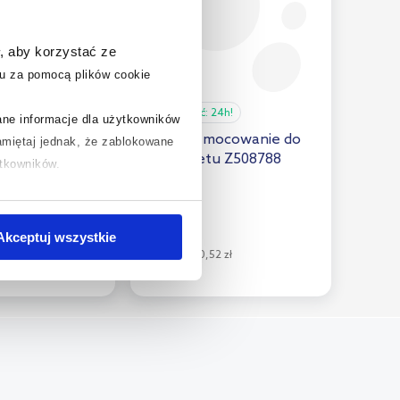
, aby korzystać ze
u za pomocą plików cookie
24h!
Dostępność:
24h!
rane informacje dla użytkowników
ard Tonic
Catalano mocowanie do
miętaj jednak, że zablokowane
ski sedesowej
miski/bidetu Z508788
ytkowników.
chcesz uzyskać więcej informacji
36
.
,
45
zł
Akceptuj wszystkie
08 zł
Cena kat.:
70,52 zł