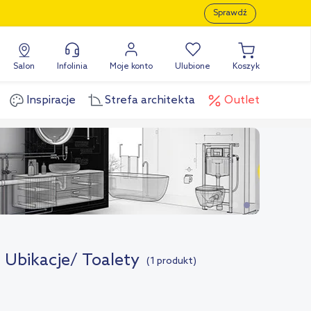
Sprawdź
Salon
Infolinia
Moje konto
Ulubione
Koszyk
Inspiracje
Strefa architekta
Outlet
 Ubikacje/ Toalety
(1 produkt)