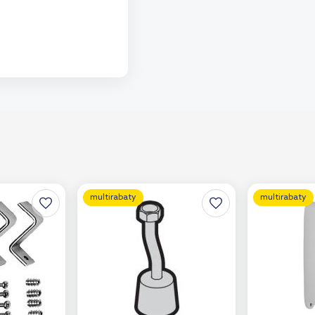
o koszyka
aj do porównania
multirabaty
multirabaty