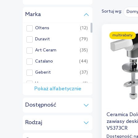
Sortuj wg:
Domy
Marka
Oltens
(12)
multirabaty
Duravit
(79)
Art Ceram
(35)
Catalano
(44)
Geberit
(37)
Hagser
(1)
Pokaż alfabetycznie
Pozostałe:
Dostępność
Aqualine
(4)
na zamówienie
(1)
Ceramica Dol
Ceramica Dolomite
(1)
zawiasy desk
Rodzaj
Cersanit
(8)
VS373CR
do desek
(1)
Dostępność:
n