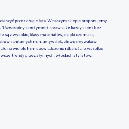
e cieszyć przez długie lata. W naszym sklepie proponujemy
 Różnorodny asortyment sprawia, że każdy klient bez
e są z wysokiej klasy materiałów, dzięki czemu są
robów sanitarnych m.in. umywalek, zlewozmywaków,
ało na wieloletnim doświadczeniu i dbałości o wszelkie
sze trendy przez słynnych, włoskich stylistów.