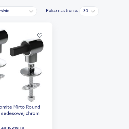
Pokaż na stronie:
ślnie
30
omite Mirto Round
i sedesowej chrom
a zamówienie