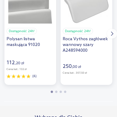
Dostępność:
24h!
Dostępność:
24h!
Polysan listwa
Roca Vythos zagłówek
maskująca 91020
wannowy szary
A248594000
112
,
20
zł
250
,
00
zł
Cena kat.:
132 zł
Cena kat.:
307,50 zł
(6)