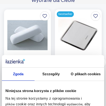
Wybrane dla Ciebie
bestseller
Dostępność:
24h!
Dostępność:
24h!
Kaldewei poduszki
Hoesch Thasos
wielofunkcyjne 2 szt
pokrywa syfonu
Zgoda
Szczegóły
O plikach cookies
białe 687675760000
121513.305
Niniejsza strona korzysta z plików cookie
857
153
,
50
zł
,
69
zł
Na tej stronie korzystamy z oprogramowania i
cookie oraz innych technologii
, aby
plików
wydawców