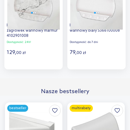
Kleine Wolke Marble
Kleine Wolke Pillow zagłówek
zagłówek wannowy marmur
wannowy biały 5366100008
4102901008
Dostępność:
24h!
Dostępność:
do 7 dni
129
,
79
,
00
zł
00
zł
Do koszyka
Do koszyka
Dodaj do
Dodaj do
Nasze bestsellery
porównania
porównania
bestseller
multirabaty