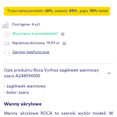
Trzeci tańszy produkt
-25%
, czwarty
-50%
, piąty
-70%
taniej!
Dostępne: 4 szt.
Wysyłamy
w poniedziałek!
19
,
99
zł
Najtańsza dostawa:
Zamów telefonicznie
Opis produktu Roca Vythos zagłówek wannowy
szary A248594000
- zagłówek wannowy
- kolor: szary
Wanny akrylowe
Wanny akrylowe ROCA to szeroki wybór modeli. W