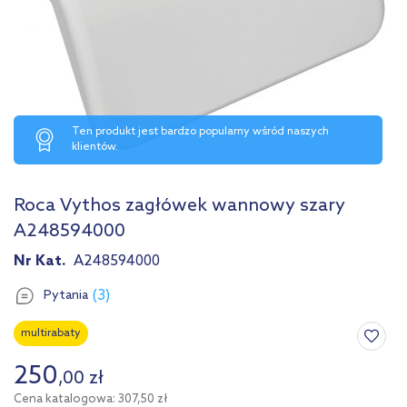
Ten produkt jest bardzo popularny wśród naszych
klientów.
Roca Vythos zagłówek wannowy szary
A248594000
Nr Kat.
A248594000
(3)
Pytania
multirabaty
250
,
00
zł
Cena katalogowa: 307,50 zł