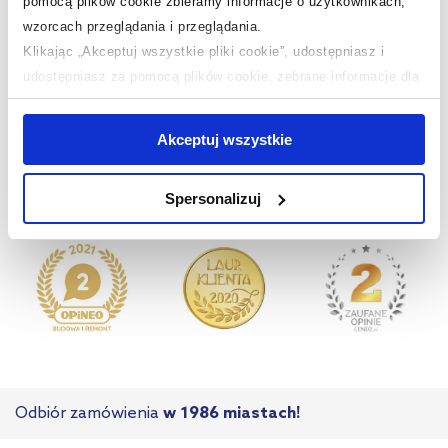
pomocą plików cookie zbieramy informacje o użytkownikach,
Nasze nagrody
WSZYSTKIE
wzorcach przeglądania i przeglądania.
Klikając „Akceptuj wszystkie pliki cookie”, udostępniasz i
udostępniasz za pomocą plików cookie, zebrane informacje dla
Sklep z wyposażeniem łazienek
nr 1 w Polsce!
użytkowników zewnętrznych, a także nasi partnerzy reklamowi.
Jeśli chcesz, włącz „Tylko wymagane pliki cookie”.
Pamiętaj
Akceptuj wszystkie
jednak, że zablokowane niektóre pliki cookie mogą mieć wpływ
na sposób dostarczania treści niedostosowanych do potrzeb
Spersonalizuj
użytkowników.
Aby uzyskać więcej informacji na temat plików plików cookie,
kliknij „Ustawienia plików cookie”.
Jeśli chcesz uzyskać więcej
informacji na temat plików cookie i tego, dlaczego ich przepisy,
przejdź do zakładek „Informacje o plikach cookie”.
Odbiór zamówienia
w 1986 miastach!