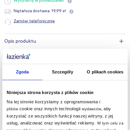
Wysyłamy
w poniedziałek!
19
,
99
zł
Najtańsza dostawa:
Zamów telefonicznie
Opis produktu
Dane techniczne
Zgoda
Szczegóły
O plikach cookies
Warto dokupić:
Kupowane z tym produktem:
Niniejsza strona korzysta z plików cookie
Na tej stronie korzystamy z oprogramowania i
Pytania i odpowiedzi
cookie oraz innych technologii
, aby
plików
wydawców
korzystać ze wszystkich funkcji naszej witryny, z jej
usług, analizować oraz wyświetlać reklamy
.
W tym celu za