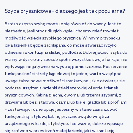
Szyba prysznicowa– dlaczego jest tak popularna?
Bardzo często szybę montuje się również do wanny. Jest to
niezbędne, jeśli prócz długich kąpieli chcemy mieć również
możliwość wzięcia szybkiego prysznica. W innym przypadku
cała łazienka będzie zachlapana, co może stwarzać ryzyko
odniesienia kontuzji na śliskiej podłodze. Dobrej jakości szyba do
wanny w dyskretny sposób spełni wszystkie swoje funkcje, nie
wpływając negatywnie na wystrój pomieszczenia. Poszerzenie
funkcjonalności strefy kąpielowej to jedno, warto wziąć pod
uwagę także nowe możliwości aranżacyjne, jakie otwierają się
podczas urządzania łazienki dzięki szerokiej ofercie ścianek
prysznicowych. Kabina z jedną, dwoma lub trzema szybami, z
drzwiami lub bez, stalowa, czarna lub białe, gładka lub z profilami
– zestawiając różne opcje jesteśmy w stanie zaaranżować
funkcjonalną i stylową kabinę prysznicową do wnętrza
urządzonego w każdej stylistyce. I co ważne, dobrze wpasuje
się zarówno w przestrzeń małej łazienki, jak i w aranżację