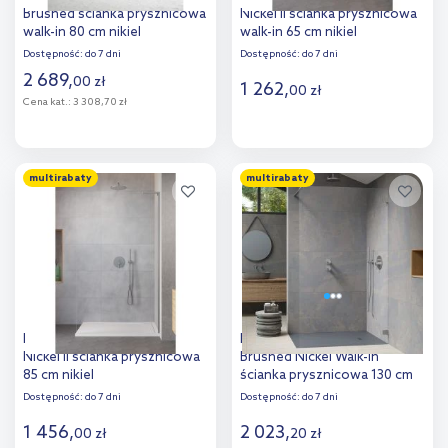
Brushed ścianka prysznicowa
Nickel II ścianka prysznicowa
walk-in 80 cm nikiel
walk-in 65 cm nikiel
szczotkowany/szkło
szczotkowany/szkło
Dostępność:
do 7 dni
Dostępność:
do 7 dni
przezroczyste EXK-8719
przezroczyste 389065-91-01
2 689
,
00
zł
1 262
,
00
zł
Cena kat.:
3 308,70 zł
Do koszyka
Do koszyka
multirabaty
multirabaty
Dodaj do
Dodaj do
porównania
porównania
Radaway Modo SL Brushed
Radaway Essenza Pro
Nickel II ścianka prysznicowa
Brushed Nickel Walk-In
85 cm nikiel
ścianka prysznicowa 130 cm
szczotkowany/szkło
wolonostojąca nikiel
Dostępność:
do 7 dni
Dostępność:
do 7 dni
przezroczyste 10319085-91-
szczotkowany/szkło
01R
1 456
,
przezroczyste 10103130-91-
2 023
,
00
zł
20
zł
01