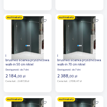
Do koszyka
Do koszyka
multirabaty
multirabaty
Dodaj do
Dodaj do
porównania
porównania
New Trendy Avexa Nickel
New Trendy Avexa Nickel
Brushed ścianka prysznicowa
Brushed ścianka prysznicowa
walk-in 50 cm nikiel
walk-in 70 cm nikiel
szczotkowany/szkło
szczotkowany/szkło
Dostępność:
do 7 dni
Dostępność:
do 7 dni
przezroczyste EXK-8634
przezroczyste EXK-8636
2 184
,
2 388
,
00
zł
00
zł
Cena kat.:
2 687,55 zł
Cena kat.:
2 938,47 zł
Do koszyka
Do koszyka
multirabaty
multirabaty
Dodaj do
Dodaj do