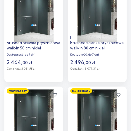
porównania
porównania
New Trendy Avexa Nickel
New Trendy Avexa Nickel
Brushed ścianka prysznicowa
Brushed ścianka prysznicowa
walk-in 50 cm nikiel
walk-in 80 cm nikiel
szczotkowany/szkło
szczotkowany/szkło
Dostępność:
do 7 dni
Dostępność:
do 7 dni
przezroczyste EXK-8716
przezroczyste EXK-8637
2 464
,
2 496
,
00
zł
00
zł
Cena kat.:
3 031,95 zł
Cena kat.:
3 071,31 zł
Do koszyka
Do koszyka
multirabaty
multirabaty
Dodaj do
Dodaj do
porównania
porównania