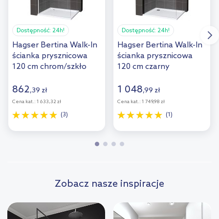
Dostępność:
24h!
Dostępność:
24h!
Hagser Bertina Walk-In
Hagser Bertina Walk-In
ścianka prysznicowa
ścianka prysznicowa
120 cm chrom/szkło
120 cm czarny
przezroczyste
mat/szkło
HGR17000022
przezroczyste
862
1 048
,
39
zł
,
99
zł
HGR30000022
Cena kat.:
1 633,32 zł
Cena kat.:
1 749,98 zł
(3)
(1)
Zobacz nasze inspiracje