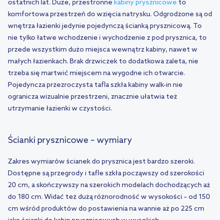
ostatnich lat. Duże, przestronne
kabiny prysznicowe
to
komfortowa przestrzeń do wzięcia natrysku. Odgrodzone są od
wnętrza łazienki jedynie pojedynczą ścianką prysznicową. To
nie tylko łatwe wchodzenie i wychodzenie z pod prysznica, to
przede wszystkim dużo miejsca wewnątrz kabiny, nawet w
małych łazienkach. Brak drzwiczek to dodatkowa zaleta, nie
trzeba się martwić miejscem na wygodne ich otwarcie.
Pojedyncza przezroczysta tafla szkła kabiny walk-in nie
ogranicza wizualnie przestrzeni, znacznie ułatwia też
utrzymanie łazienki w czystości.
Ścianki prysznicowe – wymiary
Zakres wymiarów ścianek do prysznica jest bardzo szeroki.
Dostępne są przegrody i tafle szkła począwszy od szerokości
20 cm, a skończywszy na szerokich modelach dochodzących aż
do 180 cm. Widać też dużą różnorodność w wysokości – od 150
cm wśród produktów do postawienia na wannie aż po 225 cm