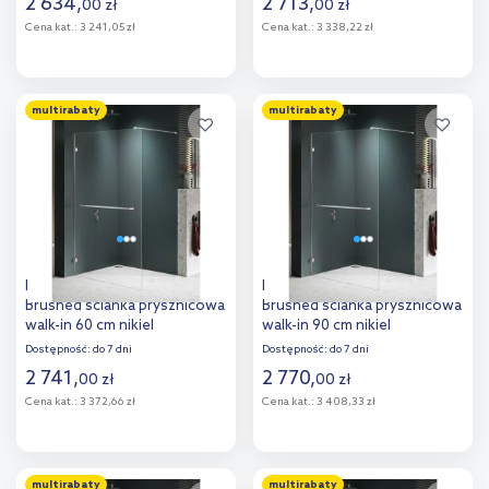
2 634
,
2 713
,
00
zł
00
zł
Cena kat.:
3 241,05 zł
Cena kat.:
3 338,22 zł
Do koszyka
Do koszyka
multirabaty
multirabaty
Dodaj do
Dodaj do
porównania
porównania
New Trendy Avexa Nickel
New Trendy Avexa Nickel
Brushed ścianka prysznicowa
Brushed ścianka prysznicowa
walk-in 60 cm nikiel
walk-in 90 cm nikiel
szczotkowany/szkło
szczotkowany/szkło
Dostępność:
do 7 dni
Dostępność:
do 7 dni
przezroczyste EXK-8727
przezroczyste EXK-8720
2 741
,
2 770
,
00
zł
00
zł
Cena kat.:
3 372,66 zł
Cena kat.:
3 408,33 zł
Do koszyka
Do koszyka
multirabaty
multirabaty