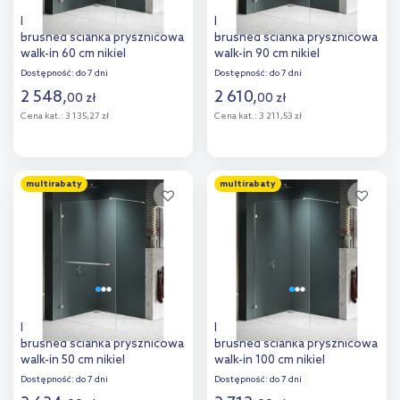
New Trendy Avexa Nickel
New Trendy Avexa Nickel
Brushed ścianka prysznicowa
Brushed ścianka prysznicowa
walk-in 60 cm nikiel
walk-in 90 cm nikiel
szczotkowany/szkło
szczotkowany/szkło
Dostępność:
do 7 dni
Dostępność:
do 7 dni
przezroczyste EXK-8717
przezroczyste EXK-8638
2 548
,
2 610
,
00
zł
00
zł
Cena kat.:
3 135,27 zł
Cena kat.:
3 211,53 zł
Do koszyka
Do koszyka
multirabaty
multirabaty
Dodaj do
Dodaj do
porównania
porównania
New Trendy Avexa Nickel
New Trendy Avexa Nickel
Brushed ścianka prysznicowa
Brushed ścianka prysznicowa
walk-in 50 cm nikiel
walk-in 100 cm nikiel
szczotkowany/szkło
szczotkowany/szkło
Dostępność:
do 7 dni
Dostępność:
do 7 dni
przezroczyste EXK-8726
przezroczyste EXK-8639