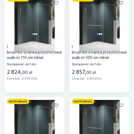
Dodaj do
Dodaj do
porównania
porównania
New Trendy Avexa Nickel
New Trendy Avexa Nickel
Brushed ścianka prysznicowa
Brushed ścianka prysznicowa
walk-in 110 cm nikiel
walk-in 100 cm nikiel
szczotkowany/szkło
szczotkowany/szkło
Dostępność:
do 7 dni
Dostępność:
do 7 dni
przezroczyste EXK-8640
przezroczyste EXK-8721
2 824
,
2 857
,
00
zł
00
zł
Cena kat.:
3 474,75 zł
Cena kat.:
3 515,34 zł
Do koszyka
Do koszyka
multirabaty
multirabaty
Dodaj do
Dodaj do
porównania
porównania