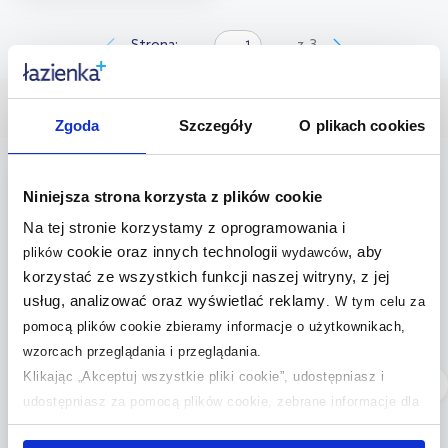
Do koszyka
Dodaj do
Strona:
z
3
porównania
Nasze bestsellery
Zgoda
Szczegóły
O plikach cookies
multirabaty
multirabaty
Niniejsza strona korzysta z plików cookie
Na tej stronie korzystamy z oprogramowania i
cookie oraz innych technologii
, aby
plików
wydawców
korzystać ze wszystkich funkcji naszej witryny, z jej
usług, analizować oraz wyświetlać reklamy
.
W tym celu za
pomocą plików cookie zbieramy informacje o użytkownikach,
wzorcach przeglądania i przeglądania.
Klikając „Akceptuj wszystkie pliki cookie”, udostępniasz i
Dostępność:
24h!
Dostępność:
24h!
udostępniasz za pomocą plików cookie, zebrane informacje dla
Radaway Modo New II
Oltens Vida ścianka
Walk-In ścianka 100 cm
prysznicowa 100 cm
użytkowników zewnętrznych, a także nasi partnerzy reklamowi.