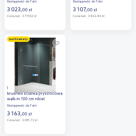
szczotkowany/szkło
szczotkowany/szkło
Dostępność:
do 7 dni
Dostępność:
do 7 dni
przezroczyste EXK-8723
przezroczyste EXK-8642
3 023
,
3 107
,
00
zł
00
zł
Cena kat.:
3 719,52 zł
Cena kat.:
3 822,84 zł
Do koszyka
Do koszyka
multirabaty
Dodaj do
Dodaj do
porównania
porównania
New Trendy Avexa Nickel
Brushed ścianka prysznicowa
walk-in 100 cm nikiel
szczotkowany/szkło
Dostępność:
do 7 dni
przezroczyste EXK-8731
3 163
,
00
zł
Cena kat.:
3 891,72 zł