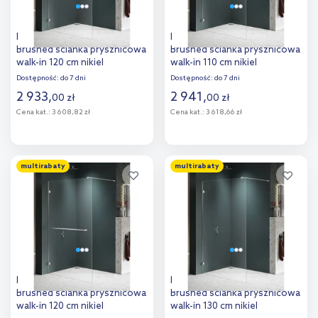
New Trendy Avexa Nickel
New Trendy Avexa Nickel
Brushed ścianka prysznicowa
Brushed ścianka prysznicowa
walk-in 120 cm nikiel
walk-in 110 cm nikiel
szczotkowany/szkło
szczotkowany/szkło
Dostępność:
do 7 dni
Dostępność:
do 7 dni
przezroczyste EXK-8641
przezroczyste EXK-8722
2 933
,
2 941
,
00
zł
00
zł
Cena kat.:
3 608,82 zł
Cena kat.:
3 618,66 zł
Do koszyka
Do koszyka
multirabaty
multirabaty
Dodaj do
Dodaj do
porównania
porównania
New Trendy Avexa Nickel
New Trendy Avexa Nickel
Brushed ścianka prysznicowa
Brushed ścianka prysznicowa
walk-in 120 cm nikiel
walk-in 130 cm nikiel