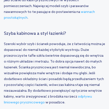
jako ścianki do kabin prysznicowych w wysokich
pomieszczeniach. Najwięcej modeli szyb i parawanów
nawannowych to te pasujące do postawienia na
wannach
prostokątnych
.
Szyba kabinowa a styl łazienki?
Szeroki wybór szyb i ścianek powoduje, że z łatwością można je
dopasować do niemal każdej stylistyki wystroju. Duże
przezroczyste tafle szkła świetnie dopasowują się do wnętrza
o różnym układzie i metrażu. To dobra opcja nawet do małych
łazienek. Ścianka prysznicowa jest niemal niewidoczna, bo
wizualnie powiększa małe wnętrze i dodaje mu głębi. Jeśli
dodatkowo okładziny ścian i posadzki będą przedłużeniem tych
z pozostałej części łazienki, wówczas kabina staje się niemal
niezauważalna. By dodatkowo powiększyć optycznie wnętrze
kabiny, warto zrezygnować z brodzika na rzecz
odpływu
liniowego prysznicowego
w posadzce.