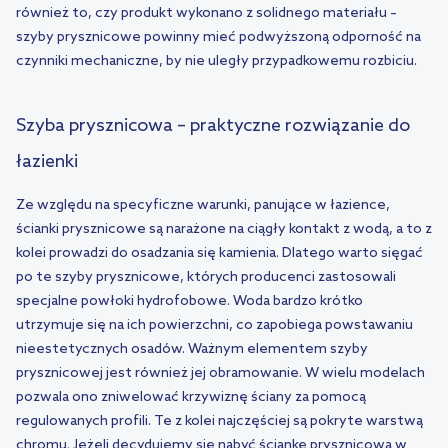
również to, czy produkt wykonano z solidnego materiału –
szyby prysznicowe powinny mieć podwyższoną odporność na
czynniki mechaniczne, by nie uległy przypadkowemu rozbiciu.
Szyba prysznicowa – praktyczne rozwiązanie do
łazienki
Ze względu na specyficzne warunki, panujące w łazience,
ścianki prysznicowe są narażone na ciągły kontakt z wodą, a to z
kolei prowadzi do osadzania się kamienia. Dlatego warto sięgać
po te szyby prysznicowe, których producenci zastosowali
specjalne powłoki hydrofobowe. Woda bardzo krótko
utrzymuje się na ich powierzchni, co zapobiega powstawaniu
nieestetycznych osadów. Ważnym elementem szyby
prysznicowej jest również jej obramowanie. W wielu modelach
pozwala ono zniwelować krzywiznę ściany za pomocą
regulowanych profili. Te z kolei najczęściej są pokryte warstwą
chromu. Jeżeli decydujemy się nabyć ściankę prysznicową w