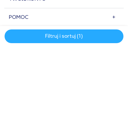
POMOC
O NAS
Filtruj i sortuj (1)
© 2007-2026 | lazienkaplus.pl