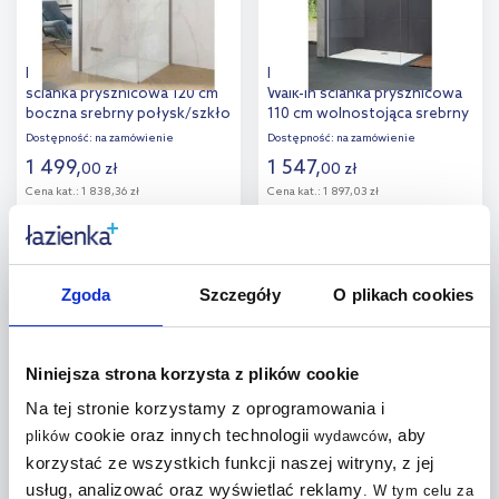
Hüppe Aura pure 4-kąt
Hüppe Design Pure 4-kąt
ścianka prysznicowa 120 cm
Walk-In ścianka prysznicowa
boczna srebrny połysk/szkło
110 cm wolnostojąca srebrny
przezroczyste Anti-Plaque
połysk/szkło przezroczyste
Dostępność:
na zamówienie
Dostępność:
na zamówienie
AP0215.069.322
Anti-Plaque 8P1108.092.322
1 499
,
1 547
,
00
zł
00
zł
Cena kat.:
1 838,36 zł
Cena kat.:
1 897,03 zł
Do koszyka
Do koszyka
Dodaj do
Dodaj do
Zgoda
Szczegóły
O plikach cookies
porównania
porównania
Niniejsza strona korzysta z plików cookie
Na tej stronie korzystamy z oprogramowania i
cookie oraz innych technologii
, aby
plików
wydawców
Hüppe Design Pure 4-kąt
Hüppe Design Pure 4-kąt
korzystać ze wszystkich funkcji naszej witryny, z jej
Walk-In ścianka prysznicowa
Walk-In ścianka prysznicowa
usług, analizować oraz wyświetlać reklamy
.
W tym celu za
80 cm wolnostojąca srebrny
90 cm wolnostojąca srebrny