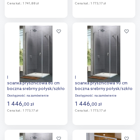
Cena kat.:
1 741,88 zł
Cena kat.:
1 773,17 zł
Do koszyka
Do koszyka
Dodaj do
Dodaj do
porównania
porównania
Hüppe Design Pure 4-kąt
Hüppe Design Pure 4-kąt
ścianka prysznicowa 80 cm
ścianka prysznicowa 90 cm
boczna srebrny połysk/szkło
boczna srebrny połysk/szkło
przezroczyste Anti-Plaque
przezroczyste Anti-Plaque
Dostępność:
na zamówienie
Dostępność:
na zamówienie
8P1021.092.322
8P1022.092.322
1 446
,
1 446
,
00
zł
00
zł
Cena kat.:
1 773,17 zł
Cena kat.:
1 773,17 zł
Do koszyka
Do koszyka
Dodaj do
Dodaj do