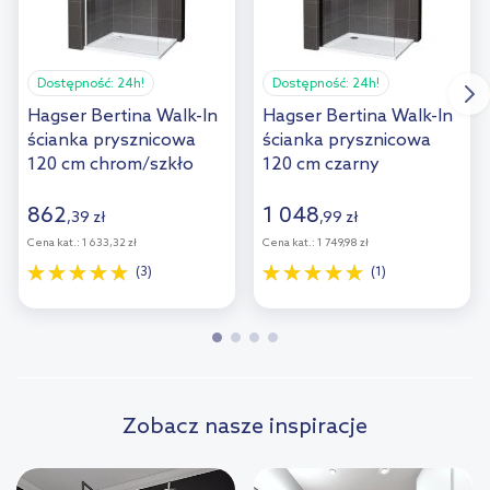
Dostępność:
24h!
Dostępność:
24h!
Hagser Bertina Walk-In
Hagser Bertina Walk-In
ścianka prysznicowa
ścianka prysznicowa
120 cm chrom/szkło
120 cm czarny
przezroczyste
mat/szkło
HGR17000022
przezroczyste
862
1 048
,
39
zł
,
99
zł
HGR30000022
Cena kat.:
1 633,32 zł
Cena kat.:
1 749,98 zł
(3)
(1)
Zobacz nasze inspiracje