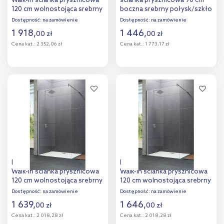
Walk-In ścianka prysznicowa
ścianka prysznicowa 90 cm
120 cm wolnostojąca srebrny
boczna srebrny połysk/szkło
połysk/szkło przezroczyste
przezroczyste Anti-Plaque
Dostępność:
na zamówienie
Dostępność:
na zamówienie
Anti-Plaque 8P1129.092.322
8P1013.092.322
1 918
,
1 446
,
00
zł
00
zł
Cena kat.:
2 352,06 zł
Cena kat.:
1 773,17 zł
Do koszyka
Do koszyka
Dodaj do
Dodaj do
porównania
porównania
Hüppe Design Pure 4-kąt
Hüppe Design Pure 4-kąt
Walk-In ścianka prysznicowa
Walk-In ścianka prysznicowa
120 cm wolnostojąca srebrny
120 cm wolnostojąca srebrny
mat/szkło przezroczyste
połysk/szkło przezroczyste
Dostępność:
na zamówienie
Dostępność:
na zamówienie
Anti-Plaque 8P1109.087.322
Anti-Plaque 8P1109.092.322
1 639
,
1 646
,
00
zł
00
zł
Cena kat.:
2 018,28 zł
Cena kat.:
2 018,28 zł