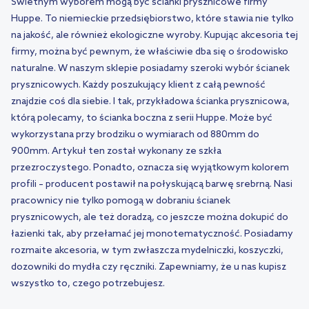
Świetnym wyborem mogą być ścianki prysznicowe firmy
Huppe. To niemieckie przedsiębiorstwo, które stawia nie tylko
na jakość, ale również ekologiczne wyroby. Kupując akcesoria tej
firmy, można być pewnym, że właściwie dba się o środowisko
naturalne. W naszym sklepie posiadamy szeroki wybór ścianek
prysznicowych. Każdy poszukujący klient z całą pewność
znajdzie coś dla siebie. I tak, przykładowa ścianka prysznicowa,
którą polecamy, to ścianka boczna z serii Huppe. Może być
wykorzystana przy brodziku o wymiarach od 880mm do
900mm. Artykuł ten został wykonany ze szkła
przezroczystego. Ponadto, oznacza się wyjątkowym kolorem
profili – producent postawił na połyskującą barwę srebrną. Nasi
pracownicy nie tylko pomogą w dobraniu ścianek
prysznicowych, ale też doradzą, co jeszcze można dokupić do
łazienki tak, aby przełamać jej monotematyczność. Posiadamy
rozmaite akcesoria, w tym zwłaszcza mydelniczki, koszyczki,
dozowniki do mydła czy ręczniki. Zapewniamy, że u nas kupisz
wszystko to, czego potrzebujesz.