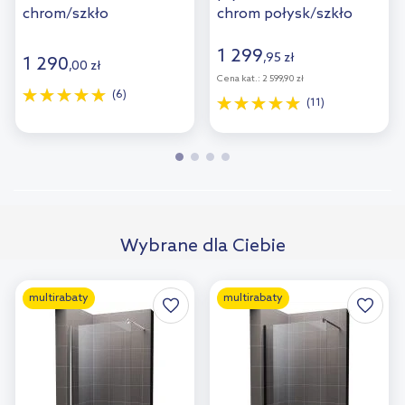
chrom/szkło
chrom połysk/szkło
przezroczyste 389104-
przezroczyste
01-01
22003100
1 299
,
95
zł
1 290
,
00
zł
Cena kat.:
2 599,90 zł
(6)
(11)
Wybrane dla Ciebie
multirabaty
multirabaty