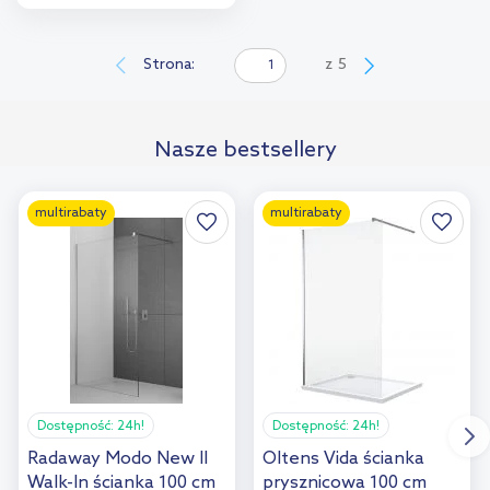
Do koszyka
Dodaj do
Strona:
z
5
porównania
Nasze bestsellery
multirabaty
multirabaty
Dostępność:
24h!
Dostępność:
24h!
Radaway Modo New II
Oltens Vida ścianka
Walk-In ścianka 100 cm
prysznicowa 100 cm