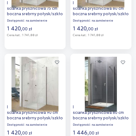
Hüppe Aura pure 4-kąt
Hüppe Aura pure 4-kąt
ścianka prysznicowa 75 cm
ścianka prysznicowa 80 cm
boczna srebrny połysk/szkło
boczna srebrny połysk/szkło
przezroczyste Anti-Plaque
przezroczyste Anti-Plaque
Dostępność:
na zamówienie
Dostępność:
na zamówienie
AP0211.069.322
AP0212.069.322
1 420
,
1 420
,
00
zł
00
zł
Cena kat.:
1 741,88 zł
Cena kat.:
1 741,88 zł
Do koszyka
Do koszyka
Dodaj do
Dodaj do
porównania
porównania
Hüppe Aura pure 4-kąt
Hüppe Design Pure 4-kąt
ścianka prysznicowa 90 cm
ścianka prysznicowa 80 cm
boczna srebrny połysk/szkło
boczna srebrny połysk/szkło
przezroczyste Anti-Plaque
przezroczyste Anti-Plaque
Dostępność:
na zamówienie
Dostępność:
na zamówienie
AP0213.069.322
8P1012.092.322
1 420
,
1 446
,
00
zł
00
zł