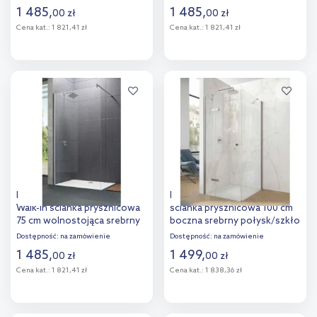
Anti-Plaque 8P1103.092.322
Anti-Plaque 8P1104.092.322
1 485
,
1 485
,
00
zł
00
zł
Cena kat.:
1 821,41 zł
Cena kat.:
1 821,41 zł
Do koszyka
Do koszyka
Dodaj do
Dodaj do
porównania
porównania
Hüppe Design Pure 4-kąt
Hüppe Aura pure 4-kąt
Walk-In ścianka prysznicowa
ścianka prysznicowa 100 cm
75 cm wolnostojąca srebrny
boczna srebrny połysk/szkło
połysk/szkło przezroczyste
przezroczyste Anti-Plaque
Dostępność:
na zamówienie
Dostępność:
na zamówienie
Anti-Plaque 8P1112.092.322
AP0204.069.322
1 485
,
1 499
,
00
zł
00
zł
Cena kat.:
1 821,41 zł
Cena kat.:
1 838,36 zł
Do koszyka
Do koszyka