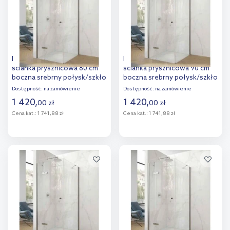
porównania
Hüppe Aura pure 4-kąt
Hüppe Aura pure 4-kąt
ścianka prysznicowa 80 cm
ścianka prysznicowa 90 cm
boczna srebrny połysk/szkło
boczna srebrny połysk/szkło
przezroczyste Anti-Plaque
przezroczyste Anti-Plaque
Dostępność:
na zamówienie
Dostępność:
na zamówienie
AP0202.069.322
AP0203.069.322
1 420
,
1 420
,
00
zł
00
zł
Cena kat.:
1 741,88 zł
Cena kat.:
1 741,88 zł
Do koszyka
Do koszyka
Dodaj do
Dodaj do
porównania
porównania