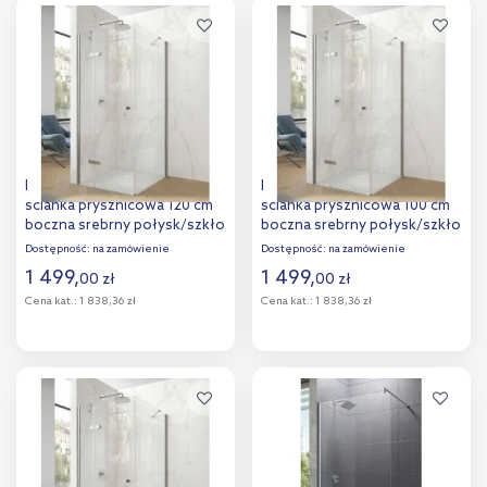
Dodaj do
Dodaj do
porównania
porównania
Hüppe Aura pure 4-kąt
Hüppe Aura pure 4-kąt
ścianka prysznicowa 120 cm
ścianka prysznicowa 100 cm
boczna srebrny połysk/szkło
boczna srebrny połysk/szkło
przezroczyste Anti-Plaque
przezroczyste Anti-Plaque
Dostępność:
na zamówienie
Dostępność:
na zamówienie
AP0205.069.322
AP0214.069.322
1 499
,
1 499
,
00
zł
00
zł
Cena kat.:
1 838,36 zł
Cena kat.:
1 838,36 zł
Do koszyka
Do koszyka
Dodaj do
Dodaj do
porównania
porównania