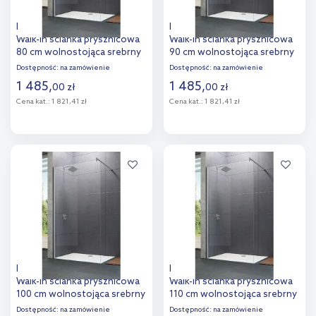
Hüppe Design Pure 4-kąt
Hüppe Design Pure 4-kąt
Walk-In ścianka prysznicowa
Walk-In ścianka prysznicowa
80 cm wolnostojąca srebrny
90 cm wolnostojąca srebrny
połysk/szkło przezroczyste
połysk/szkło przezroczyste
Dostępność:
na zamówienie
Dostępność:
na zamówienie
Anti-Plaque 8P1101.092.322
Anti-Plaque 8P1102.092.322
1 485
,
1 485
,
00
zł
00
zł
Cena kat.:
1 821,41 zł
Cena kat.:
1 821,41 zł
Do koszyka
Do koszyka
Dodaj do
Dodaj do
porównania
porównania
Hüppe Design Pure 4-kąt
Hüppe Design Pure 4-kąt
Walk-In ścianka prysznicowa
Walk-In ścianka prysznicowa
100 cm wolnostojąca srebrny
110 cm wolnostojąca srebrny
połysk/szkło przezroczyste
połysk/szkło przezroczyste
Dostępność:
na zamówienie
Dostępność:
na zamówienie