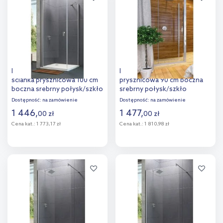
porównania
porównania
Hüppe Design Pure 4-kąt
Hüppe Ena 2.0 4-kąt ścianka
ścianka prysznicowa 100 cm
prysznicowa 90 cm boczna
boczna srebrny połysk/szkło
srebrny połysk/szkło
przezroczyste Anti-Plaque
przezroczyste Anti-Plaque
Dostępność:
na zamówienie
Dostępność:
na zamówienie
8P1023.092.322
140505.069.322
1 446
,
1 477
,
00
zł
00
zł
Cena kat.:
1 773,17 zł
Cena kat.:
1 810,98 zł
Do koszyka
Do koszyka
Dodaj do
Dodaj do
porównania
porównania