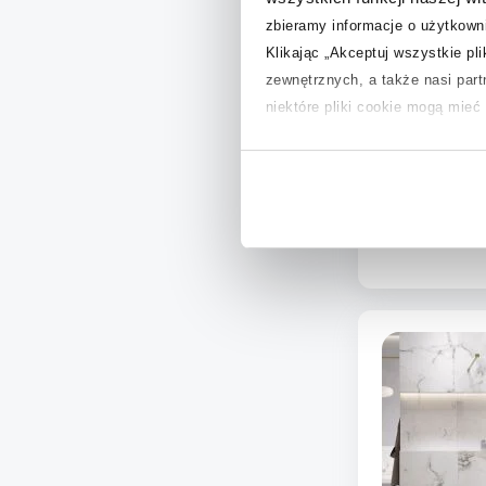
zbieramy informacje o użytkowni
Klikając „Akceptuj wszystkie pl
zewnętrznych, a także nasi par
Meissen Kera
niektóre pliki cookie mogą mie
prysznicowa 
mat/szkło pr
Aby uzyskać więcej informacji na
Dostępność:
n
na temat plików cookie i tego, d
3 233
,
00
z
D
Dod