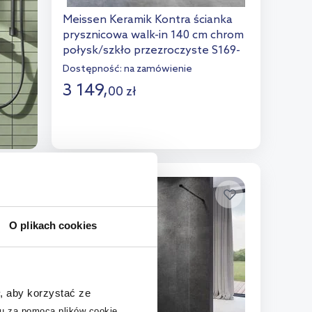
Meissen Keramik Kontra ścianka
prysznicowa walk-in 140 cm chrom
połysk/szkło przezroczyste S169-
002
Dostępność:
na zamówienie
3 149
,
00
zł
Do koszyka
Dodaj do porównania
O plikach cookies
, aby korzystać ze
u za pomocą plików cookie