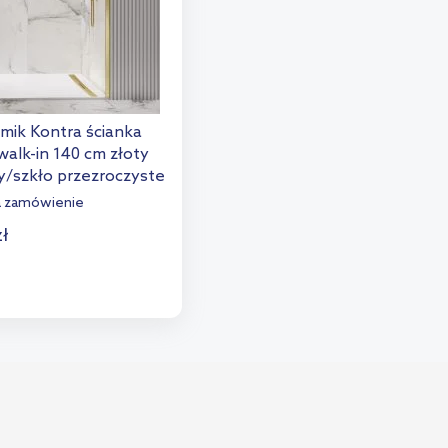
mik Kontra ścianka
alk-in 140 cm złoty
/szkło przezroczyste
a zamówienie
zł
o koszyka
aj do porównania