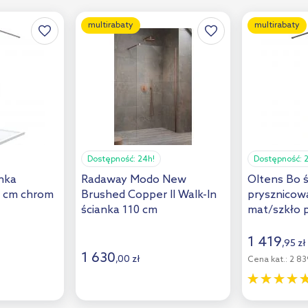
multirabaty
multirabaty
Dostępność:
24h!
Dostępność:
anka
Radaway Modo New
Oltens Bo 
0 cm chrom
Brushed Copper II Walk-In
prysznicow
ścianka 110 cm
mat/szkło 
22003100
wolnostojąca miedź
22002300
szczotkowana/szkło
1 419
,
95
zł
przezroczyste 389114-93-
1 630
,
00
zł
Cena kat.:
2 839
01