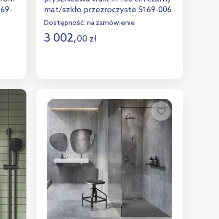
169-
mat/szkło przezroczyste S169-006
Dostępność:
na zamówienie
3 002
,
00
zł
Do koszyka
Dodaj do porównania