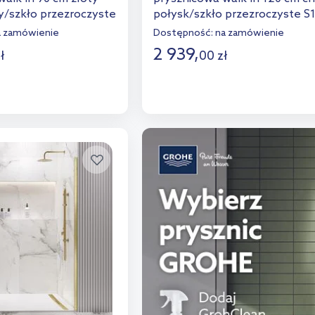
/szkło przezroczyste
połysk/szkło przezroczyste S
004
a zamówienie
Dostępność:
na zamówienie
2 939
,
ł
00
zł
o koszyka
Do koszyka
aj do porównania
Dodaj do porównania