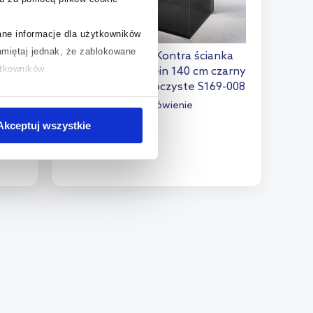
rane informacje dla użytkowników
miętaj jednak, że zablokowane
ka
Meissen Keramik Kontra ścianka
ytkowników.
oty
prysznicowa walk-in 140 cm czarny
zyste
mat/szkło przezroczyste S169-008
chcesz uzyskać więcej informacji
Dostępność:
na zamówienie
.
3 464
,
Akceptuj wszystkie
00
zł
Do koszyka
Dodaj do porównania