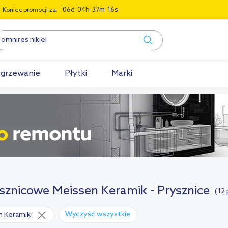
0
6
0
4
3
7
1
5
Koniec promocji za:
grzewanie
Płytki
Marki
ysznicowe Meissen Keramik - Prysznice
(12
Wyczyść wszystkie
n Keramik