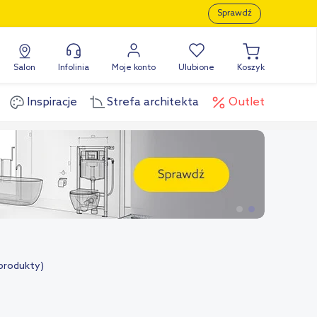
Sprawdź
Salon
Infolinia
Moje konto
Ulubione
Koszyk
Inspiracje
Strefa architekta
Outlet
 produkty)