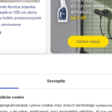
mik Kontra ścianka
alk-in 100 cm złoty
/szkło przezroczyste
a zamówienie
ł
o koszyka
aj do porównania
Szczegóły
 plików cookie
 oprogramowania i
cookie oraz innych technologii
plików
wydawców
tryny, z jej usług, analizować oraz wyświetlać reklamy
.
W tym cel