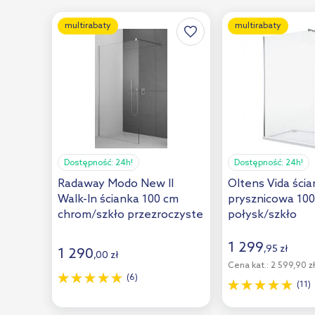
multirabaty
multirabaty
Dostępność:
24h!
Dostępność:
24h!
Radaway Modo New II
Oltens Vida ści
Walk-In ścianka 100 cm
prysznicowa 10
chrom/szkło przezroczyste
połysk/szkło
389104-01-01
przezroczyste 
1 299
,
95
zł
1 290
,
00
zł
Cena kat.:
2 599,90 zł
(6)
(11)