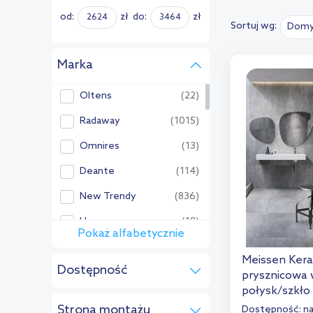
od:
zł
do:
zł
Sortuj wg:
Domy
Marka
Oltens
(22)
Radaway
(1015)
Omnires
(13)
Deante
(114)
New Trendy
(836)
Hagser
(18)
Pokaż alfabetycznie
Pozostałe:
Meissen Kera
Dostępność
Actima
(3)
prysznicowa 
połysk/szkło
na zamówienie
(12)
Besco
(61)
001
Strona montażu
Dostępność:
n