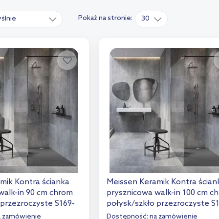
Pokaż na stronie:
ślnie
30
mik Kontra ścianka
Meissen Keramik Kontra ścian
walk-in 90 cm chrom
prysznicowa walk-in 100 cm c
 przezroczyste S169-
połysk/szkło przezroczyste S
003
a zamówienie
Dostępność:
na zamówienie