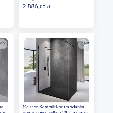
2 886
,
00
zł
Do koszyka
Dodaj do porównania
ka
Meissen Keramik Kontra ścianka
hrom
prysznicowa walk-in 100 cm czarny