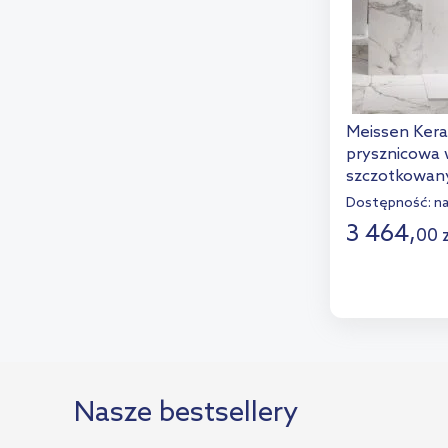
Meissen Kera
prysznicowa w
szczotkowany
S169-012
Dostępność:
n
3 464
,
00
D
Dod
Nasze bestsellery