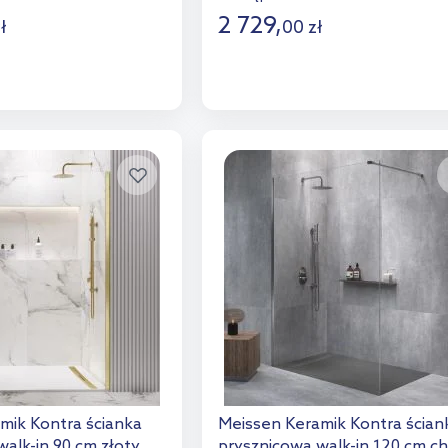
2 729
,
ł
00
zł
o koszyka
Do koszyka
aj do porównania
Dodaj do porównania
mik Kontra ścianka
Meissen Keramik Kontra ścian
alk-in 90 cm złoty
prysznicowa walk-in 120 cm c