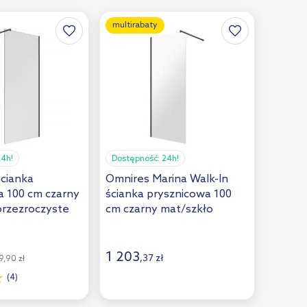
multirabaty
24h!
Dostępność:
24h!
ścianka
Omnires Marina Walk-In
a 100 cm czarny
ścianka prysznicowa 100
przezroczyste
cm czarny mat/szkło
przezroczyste
DNR10XBLTR
1 203
,
37
zł
,90 zł
(4)