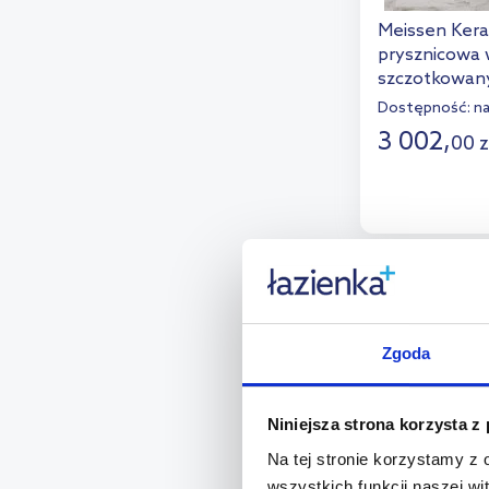
Meissen Kera
prysznicowa w
szczotkowany
S169-010
Dostępność:
n
3 002
,
00
z
D
Dod
Zgoda
Niniejsza strona korzysta z
Na tej stronie korzystamy z
wszystkich funkcji naszej wi