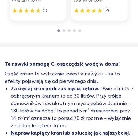
Cena kat.:
612,66 zł
Cena kat.:
682,65 zł
(1)
(2)
Te nawyki pomogą Ci oszczędzić wodę w domu!
Część zmian to wyłącznie kwestia nawyku – za to
efekty pojawiają się od pierwszego dnia.
Zakręcaj kran podczas mycia zębów.
Dwie minuty z
odkręconym kranem to do 30 litrów. Przy trójce
domowników i dwukrotnym myciu zębów dziennie –
180 litrów na dobę. To ponad 5 m³ miesięcznie; przy
14 zł/m³ oznacza to ponad 70 zł rocznie – wyłącznie
z niedomkniętego kranu.
Napraw kapiący kran lub spłuczkę jak najszybciej.