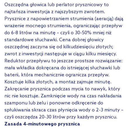
Oszczędna głowica lub perlator prysznicowy to
najtańsza inwestycja z najszybszym zwrotem.
Prysznice z napowietrzaniem strumienia (aeracją) dają
wrażenie mocnego strumienia, ograniczając przepływ
do 6-8 litrów na minutę – czyli o 30-50% mniej niż
standardowe słuchawki. Cena dobrej głowicy
oszczędnej zaczyna się od kilkudziesięciu złotych;
zwrot z inwestycji następuje w ciągu kilku miesięcy.
Reduktor przepływu to jeszcze prostsze rozwiązanie:
mała wkładka dokręcana do istniejącej słuchawki lub
baterii, która mechanicznie ogranicza przepływ.
Kosztuje kilka złotych, a montaż zajmuje minutę.
Zakręcanie prysznica podczas mycia to nawyk, który
nic nie kosztuje. Zamknięcie wody na czas nakładania
szamponu lub żelu i ponowne odkręcenie do
spłukiwania skraca czas płynięcia wody o 2-3 minuty –
czyli oszczędza 20-30 litrów przy każdym prysznicu.
Zasada 4-minutowego prysznica