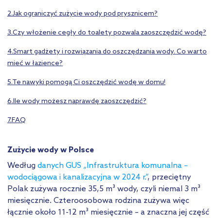
2.Jak ograniczyć zużycie wody pod prysznicem?
3.Czy włożenie cegły do toalety pozwala zaoszczędzić wodę?
4.Smart gadżety i rozwiązania do oszczędzania wody. Co warto
mieć w łazience?
5.Te nawyki pomogą Ci oszczędzić wodę w domu!
6.Ile wody możesz naprawdę zaoszczędzić?
7.FAQ
Zużycie wody w Polsce
Według
danych GUS „Infrastruktura komunalna –
wodociągowa i kanalizacyjna w 2024 r.”
, przeciętny
Polak zużywa rocznie 35,5 m³ wody, czyli niemal 3 m³
miesięcznie. Czteroosobowa rodzina zużywa więc
łącznie około 11-12 m³ miesięcznie – a znaczna jej część