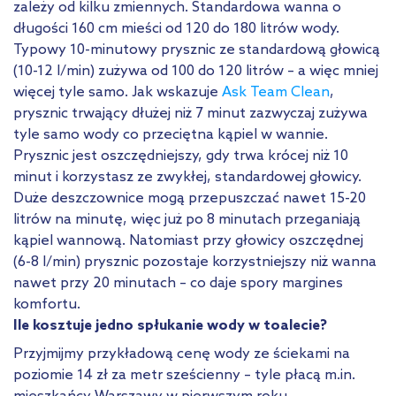
zależy od kilku zmiennych. Standardowa wanna o
długości 160 cm mieści od 120 do 180 litrów wody.
Typowy 10-minutowy prysznic ze standardową głowicą
(10-12 l/min) zużywa od 100 do 120 litrów – a więc mniej
więcej tyle samo. Jak wskazuje
Ask Team Clean
,
prysznic trwający dłużej niż 7 minut zazwyczaj zużywa
tyle samo wody co przeciętna kąpiel w wannie.
Prysznic jest oszczędniejszy, gdy trwa krócej niż 10
minut i korzystasz ze zwykłej, standardowej głowicy.
Duże deszczownice mogą przepuszczać nawet 15-20
litrów na minutę, więc już po 8 minutach przeganiają
kąpiel wannową. Natomiast przy głowicy oszczędnej
(6-8 l/min) prysznic pozostaje korzystniejszy niż wanna
nawet przy 20 minutach – co daje spory margines
komfortu.
Ile kosztuje jedno spłukanie wody w toalecie?
Przyjmijmy przykładową cenę wody ze ściekami na
poziomie 14 zł za metr sześcienny – tyle płacą m.in.