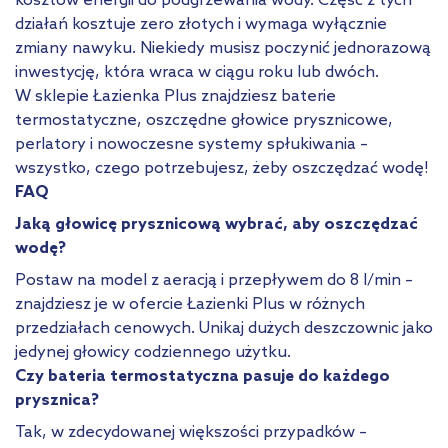
kosztów energii do podgrzewania wody. Część z tych
działań kosztuje zero złotych i wymaga wyłącznie
zmiany nawyku. Niekiedy musisz poczynić jednorazową
inwestycję, która wraca w ciągu roku lub dwóch.
W sklepie Łazienka Plus znajdziesz baterie
termostatyczne, oszczędne głowice prysznicowe,
perlatory i nowoczesne systemy spłukiwania –
wszystko, czego potrzebujesz, żeby oszczędzać wodę!
FAQ
Jaką głowicę prysznicową wybrać, aby oszczędzać
wodę?
Postaw na model z aeracją i przepływem do 8 l/min –
znajdziesz je w ofercie Łazienki Plus w różnych
przedziałach cenowych. Unikaj dużych deszczownic jako
jedynej głowicy codziennego użytku.
Czy bateria termostatyczna pasuje do każdego
prysznica?
Tak, w zdecydowanej większości przypadków –