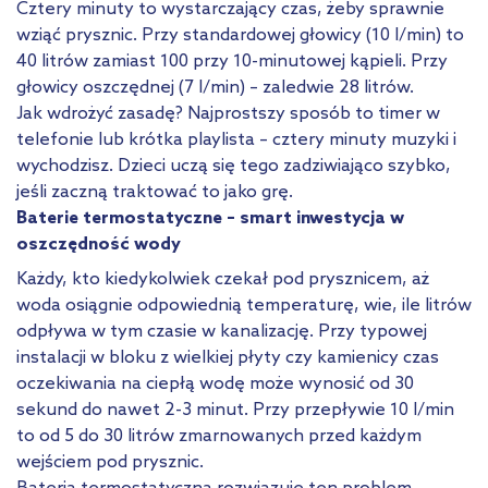
Cztery minuty to wystarczający czas, żeby sprawnie
wziąć prysznic. Przy standardowej głowicy (10 l/min) to
40 litrów zamiast 100 przy 10-minutowej kąpieli. Przy
głowicy oszczędnej (7 l/min) – zaledwie 28 litrów.
Jak wdrożyć zasadę? Najprostszy sposób to timer w
telefonie lub krótka playlista – cztery minuty muzyki i
wychodzisz. Dzieci uczą się tego zadziwiająco szybko,
jeśli zaczną traktować to jako grę.
Baterie termostatyczne – smart inwestycja w
oszczędność wody
Każdy, kto kiedykolwiek czekał pod prysznicem, aż
woda osiągnie odpowiednią temperaturę, wie, ile litrów
odpływa w tym czasie w kanalizację. Przy typowej
instalacji w bloku z wielkiej płyty czy kamienicy czas
oczekiwania na ciepłą wodę może wynosić od 30
sekund do nawet 2-3 minut. Przy przepływie 10 l/min
to od 5 do 30 litrów zmarnowanych przed każdym
wejściem pod prysznic.