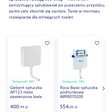
zatrzymujący spłukiwanie po puszczeniu przycisku,
zanim cały zbiornik się opróżni. Tanie w montażu
rozwiązanie dla istniejących toalet.
Dostępność:
24h!
Dostępność:
24h!
Geberit spłuczka
Roca Basic spłuczka
H
AP123 nisko
podtynkowa
d
zawieszona biała
A890070200
123.105.11.1
2
400
554
,
zł
,
zł
99
00