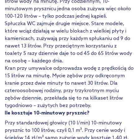
litrów wody na minutę. Przy codziennym, 10-
minutowym prysznicu jedna osoba zużywa więc około
100-120 litrów – tylko podczas jednej kąpieli.
Spłuczka WC zajmuje drugie miejsce. Stare modele,
które wciąż działają w wielu blokach z wielkiej płyty i
kamienicach, zużywają przy każdym spłukaniu od 9 do
nawet 13 litrów. Przy przeciętnym korzystaniu z
toalety 5 razy dziennie daje to od 45 do 65 litrów wody
na osobę – każdego dnia.
Kran przy umywalce odprowadza wodę z prędkością do
15 litrów na minutę. Mycie zębów przy odkręconym
kranie przez dwie minuty to nawet 30 litrów. Dla
czteroosobowej rodziny, przy trzykrotnym myciu
zębów dziennie, przekłada się to na kilkaset litrów
tygodniowo – zużytych bez potrzeby.
Ile kosztuje 10-minutowy prysznic?
Przy standardowej głowicy (10 l/min) 10-minutowy
prysznic to 100 litrów, czyli 0,1 m³. Przy cenie wody i
ścieków 14 zł/m³ samo zużycie wody kosztuje 1,40 zł.