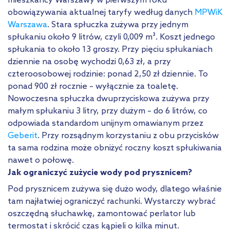
mieszkańcy Warszawy w pierwszym roku
obowiązywania aktualnej taryfy według danych
MPWiK
Warszawa
. Stara spłuczka zużywa przy jednym
spłukaniu około 9 litrów, czyli 0,009 m³. Koszt jednego
spłukania to około 13 groszy. Przy pięciu spłukaniach
dziennie na osobę wychodzi 0,63 zł, a przy
czteroosobowej rodzinie: ponad 2,50 zł dziennie. To
ponad 900 zł rocznie – wyłącznie za toaletę.
Nowoczesna spłuczka dwuprzyciskowa zużywa przy
małym spłukaniu 3 litry, przy dużym – do 6 litrów, co
odpowiada standardom unijnym omawianym przez
Geberit
. Przy rozsądnym korzystaniu z obu przycisków
ta sama rodzina może obniżyć roczny koszt spłukiwania
nawet o połowę.
Jak ograniczyć zużycie wody pod prysznicem?
Pod prysznicem zużywa się dużo wody, dlatego właśnie
tam najłatwiej ograniczyć rachunki. Wystarczy wybrać
oszczędną słuchawkę, zamontować perlator lub
termostat i skrócić czas kąpieli o kilka minut.