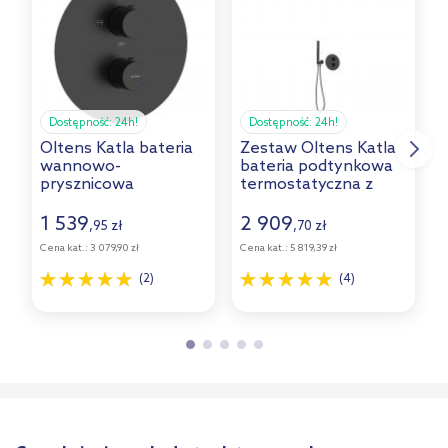
Dostępność:
24h!
Dostępność:
24h!
Oltens Katla bateria
Zestaw Oltens Katla
O
wannowo-
bateria podtynkowa
prysznicowa
termostatyczna z
termostatyczna
wylewką wannową z
podtynkowa czarny
deszczownicą 30 cm
1 539
2 909
,
zł
,
zł
95
70
mat 34600300
Vindel i kompletem
Cena kat.:
3 079,90 zł
Cena kat.:
5 819,39 zł
prysznicowym Ume
C
czarny mat 36608300
(2)
(4)