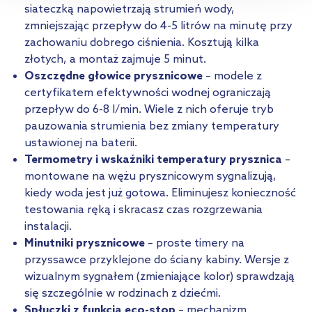
przejdź do zakładek „Informacje o plikach cookie”.
siateczką napowietrzają strumień wody,
zmniejszając przepływ do 4-5 litrów na minutę przy
zachowaniu dobrego ciśnienia. Kosztują kilka
złotych, a montaż zajmuje 5 minut.
Oszczędne głowice prysznicowe
– modele z
certyfikatem efektywności wodnej ograniczają
przepływ do 6-8 l/min. Wiele z nich oferuje tryb
pauzowania strumienia bez zmiany temperatury
ustawionej na baterii.
Termometry i wskaźniki temperatury prysznica
–
montowane na wężu prysznicowym sygnalizują,
kiedy woda jest już gotowa. Eliminujesz konieczność
testowania ręką i skracasz czas rozgrzewania
instalacji.
Minutniki prysznicowe
– proste timery na
przyssawce przyklejone do ściany kabiny. Wersje z
wizualnym sygnałem (zmieniające kolor) sprawdzają
się szczególnie w rodzinach z dziećmi.
Spłuczki z funkcją eco-stop
– mechanizm