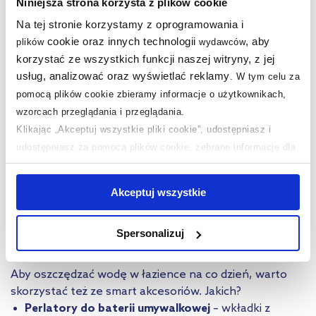
Niniejsza strona korzysta z plików cookie
żadnych kosztów i bez ryzyka uszkodzenia
Na tej stronie korzystamy z oprogramowania i
mechanizmu. Obniżenie poziomu wody o 1-2 cm
cookie oraz innych technologii
, aby
plików
wydawców
zazwyczaj poprawia ekonomikę spłukiwania bez straty
korzystać ze wszystkich funkcji naszej witryny, z jej
skuteczności.
usług, analizować oraz wyświetlać reklamy
.
W tym celu za
Najskuteczniejszym rozwiązaniem pozostaje jednak
pomocą plików cookie zbieramy informacje o użytkownikach,
wymiana na spłuczkę dwuprzyciskową. Nowoczesne
wzorcach przeglądania i przeglądania.
systemy dual flush – zgodne ze standardami unijnymi
Klikając „Akceptuj wszystkie pliki cookie”, udostępniasz i
zatwierdzonymi przez
Parlament Europejski
– zużywają
udostępniasz za pomocą plików cookie, zebrane informacje dla
3 litry przy małym spłukaniu i do 6 litrów przy pełnym.
użytkowników zewnętrznych, a także nasi partnerzy reklamowi.
Wobec 9 litrów starego modelu to oszczędność rzędu
Jeśli chcesz, włącz „Tylko wymagane pliki cookie”.
Pamiętaj
40–60% całkowitego zużycia wody przez toaletę – a
Akceptuj wszystkie
przy czteroosobowej rodzinie nawet 15–20 m³ wody
jednak, że zablokowane niektóre pliki cookie mogą mieć wpływ
rocznie.
na sposób dostarczania treści niedostosowanych do potrzeb
Spersonalizuj
Smart gadżety i rozwiązania do oszczędzania wody.
użytkowników.
Co warto mieć w łazience?
Aby uzyskać więcej informacji na temat plików plików cookie,
Aby oszczędzać wodę w łazience na co dzień, warto
kliknij „Ustawienia plików cookie”.
Jeśli chcesz uzyskać więcej
skorzystać też ze smart akcesoriów. Jakich?
informacji na temat plików cookie i tego, dlaczego ich przepisy,
Perlatory do baterii umywalkowej
– wkładki z