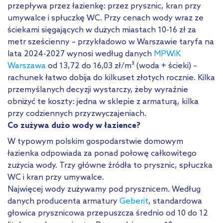
przepływa przez łazienkę: przez prysznic, kran przy
umywalce i spłuczkę WC. Przy cenach wody wraz ze
ściekami sięgających w dużych miastach 10-16 zł za
metr sześcienny – przykładowo w Warszawie taryfa na
lata 2024-2027 wynosi według danych
MPWiK
Warszawa
od 13,72 do 16,03 zł/m³ (woda + ścieki) –
rachunek łatwo dobija do kilkuset złotych rocznie. Kilka
przemyślanych decyzji wystarczy, żeby wyraźnie
obniżyć te koszty: jedna w sklepie z armaturą, kilka
przy codziennych przyzwyczajeniach.
Co zużywa dużo wody w łazience?
W typowym polskim gospodarstwie domowym
łazienka odpowiada za ponad połowę całkowitego
zużycia wody. Trzy główne źródła to prysznic, spłuczka
WC i kran przy umywalce.
Najwięcej wody zużywamy pod prysznicem. Według
danych producenta armatury
Geberit
, standardowa
głowica prysznicowa przepuszcza średnio od 10 do 12