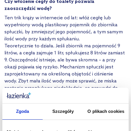
Czy włożenie cegły do toalety pozwala
zaoszczędzić wodę?
Ten trik krąży w internecie od lat: włóż cegłę lub
wypełniony wodą plastikowy pojemnik do zbiornika
spłuczki, by zmniejszyć jego pojemność, a tym samym
ilość wody przy każdym spłukaniu.
Teoretycznie to działa. Jeśli zbiornik ma pojemność 9
litrów, a cegła zajmuje 1 litr, spłukujesz 8 litrów zamiast
9. Oszczędność istnieje, ale bywa skromna – a przy
okazji pojawia się ryzyko. Mechanizm spłuczki jest
zaprojektowany na określoną objętość i ciśnienie
wody. Zbyt mała ilość wody może sprawić, że miska
zostanie przepłukana niedokładnie, co prowadzi do
podwójnego spłukiwania i kasuje całą oszczędność.
Cegła może też uszkodzić mechanizm lub kruszącym
się materiałem zanieczyszczać wodę.
Zgoda
Szczegóły
O plikach cookies
Lepszym rozwiązaniem jest regulacja pływaka w
istniejącej spłuczce. W każdej starej spłuczce możesz
ręcznie nastawić poziom napełniania zbiornika – bez