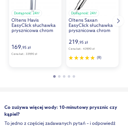
Dostępność:
24h!
Dostępność:
24h!
Oltens Havis
Oltens Saxan
H
EasyClick słuchawka
EasyClick słuchawka
prysznicowa chrom
prysznicowa chrom
37107100
37100100
219
,
zł
95
169
,
zł
95
Cena kat.:
439,90 zł
Cena kat.:
339,90 zł
C
(8)
Co zużywa więcej wody: 10-minutowy prysznic czy
kąpiel?
To jedno z częściej zadawanych pytań – i odpowiedź