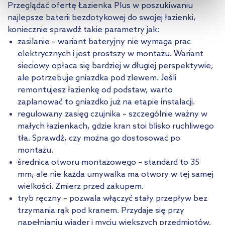
Aby uzyskać więcej informacji na temat plików plików cookie,
Przeglądać ofertę Łazienka Plus w poszukiwaniu
kliknij „Ustawienia plików cookie”.
Jeśli chcesz uzyskać więcej
najlepsze baterii bezdotykowej do swojej łazienki,
informacji na temat plików cookie i tego, dlaczego ich przepisy,
koniecznie sprawdź takie parametry jak:
przejdź do zakładek „Informacje o plikach cookie”.
zasilanie – wariant bateryjny nie wymaga prac
elektrycznych i jest prostszy w montażu. Wariant
sieciowy opłaca się bardziej w długiej perspektywie,
ale potrzebuje gniazdka pod zlewem. Jeśli
remontujesz łazienkę od podstaw, warto
zaplanować to gniazdko już na etapie instalacji.
regulowany zasięg czujnika – szczególnie ważny w
małych łazienkach, gdzie kran stoi blisko ruchliwego
tła. Sprawdź, czy można go dostosować po
montażu.
średnica otworu montażowego – standard to 35
mm, ale nie każda umywalka ma otwory w tej samej
wielkości. Zmierz przed zakupem.
tryb ręczny – pozwala włączyć stały przepływ bez
trzymania rąk pod kranem. Przydaje się przy
napełnianiu wiader i myciu większych przedmiotów.