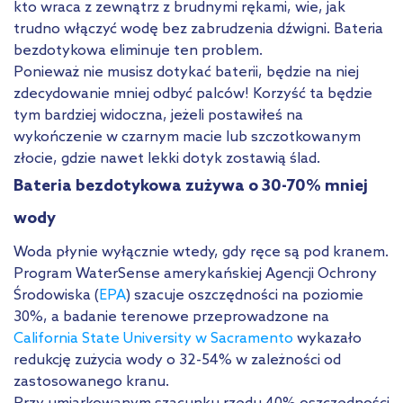
kto wraca z zewnątrz z brudnymi rękami, wie, jak
trudno włączyć wodę bez zabrudzenia dźwigni. Bateria
bezdotykowa eliminuje ten problem.
Ponieważ nie musisz dotykać baterii, będzie na niej
zdecydowanie mniej odbyć palców! Korzyść ta będzie
tym bardziej widoczna, jeżeli postawiłeś na
wykończenie w czarnym macie lub szczotkowanym
złocie, gdzie nawet lekki dotyk zostawią ślad.
Bateria bezdotykowa zużywa o 30-70% mniej
wody
Woda płynie wyłącznie wtedy, gdy ręce są pod kranem.
Program WaterSense amerykańskiej Agencji Ochrony
Środo­wiska (
EPA
) szacuje oszczędności na poziomie
30%, a badanie terenowe przeprowadzone na
California State University w Sacramento
wykazało
redukcję zużycia wody o 32-54% w zależności od
zastosowanego kranu.