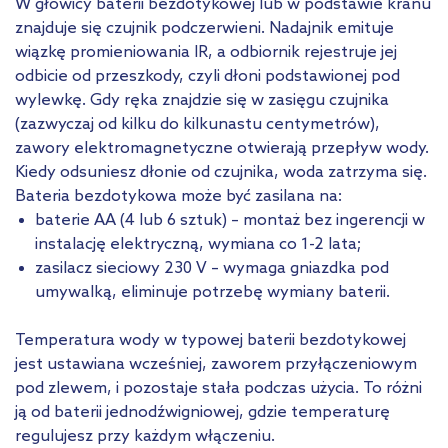
W głowicy baterii bezdotykowej lub w podstawie kranu
znajduje się czujnik podczerwieni. Nadajnik emituje
wiązkę promieniowania IR, a odbiornik rejestruje jej
odbicie od przeszkody, czyli dłoni podstawionej pod
wylewkę. Gdy ręka znajdzie się w zasięgu czujnika
(zazwyczaj od kilku do kilkunastu centymetrów),
zawory elektromagnetyczne otwierają przepływ wody.
Kiedy odsuniesz dłonie od czujnika, woda zatrzyma się.
Bateria bezdotykowa może być zasilana na:
baterie AA (4 lub 6 sztuk) – montaż bez ingerencji w
instalację elektryczną, wymiana co 1-2 lata;
zasilacz sieciowy 230 V – wymaga gniazdka pod
umywalką, eliminuje potrzebę wymiany baterii.
Temperatura wody w typowej baterii bezdotykowej
jest ustawiana wcześniej, zaworem przyłączeniowym
pod zlewem, i pozostaje stała podczas użycia. To różni
ją od baterii jednodźwigniowej, gdzie temperaturę
regulujesz przy każdym włączeniu.