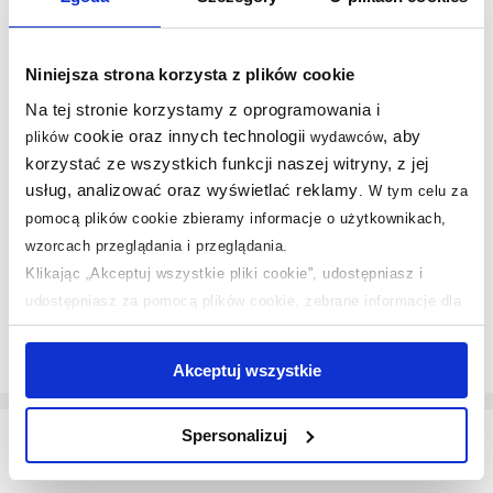
Niniejsza strona korzysta z plików cookie
Dostępność:
24h!
Dostępność:
24h!
Na tej stronie korzystamy z oprogramowania i
Deante Sense
Hansgrohe Vernis
cookie oraz innych technologii
, aby
plików
wydawców
bateria umywalkowa
Blend zawór
korzystać ze wszystkich funkcji naszej witryny, z jej
stojąca elektroniczna
umywalkowy stojący
s
usług, analizować oraz wyświetlać reklamy
.
W tym celu za
stal BQRF29V
elektryczny chrom
71504000
pomocą plików cookie zbieramy informacje o użytkownikach,
878
874
,
zł
,
zł
00
47
wzorcach przeglądania i przeglądania.
Cena kat.:
1 099,01 zł
Cena kat.:
1 482,15 zł
C
Klikając „Akceptuj wszystkie pliki cookie”, udostępniasz i
udostępniasz za pomocą plików cookie, zebrane informacje dla
użytkowników zewnętrznych, a także nasi partnerzy reklamowi.
Jeśli chcesz, włącz „Tylko wymagane pliki cookie”.
Pamiętaj
Akceptuj wszystkie
jednak, że zablokowane niektóre pliki cookie mogą mieć wpływ
na sposób dostarczania treści niedostosowanych do potrzeb
Spersonalizuj
użytkowników.
Jak wybrać baterię bezdotykową do łazienki?