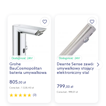
Dostępność:
24h!
Dostępność:
24h!
Grohe
Deante Sense zawór
R
BauCosmopolitan
umywalkowy stojący
bateria umywalkowa
elektroniczny stal
e
stojąca elektroniczna
BQR_F28R
chrom 36451000
805
,
zł
00
799
,
zł
00
Cena kat.:
1 328,40 zł
C
Cena kat.:
999,01 zł
(3)