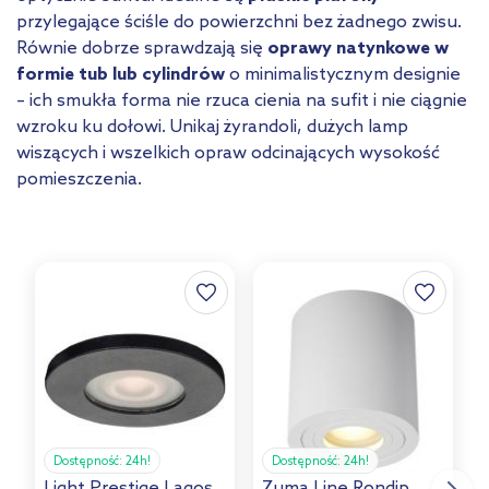
przylegające ściśle do powierzchni bez żadnego zwisu.
Równie dobrze sprawdzają się
oprawy natynkowe w
formie tub lub cylindrów
o minimalistycznym designie
– ich smukła forma nie rzuca cienia na sufit i nie ciągnie
wzroku ku dołowi. Unikaj żyrandoli, dużych lamp
wiszących i wszelkich opraw odcinających wysokość
pomieszczenia.
Dostępność:
24h!
Dostępność:
24h!
Light Prestige Lagos
Zuma Line Rondip
G