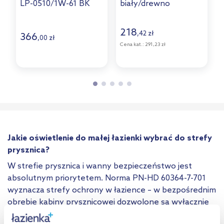
LP-0510/1W-61 BK
biały/drewno
2015311004
218
,
zł
42
366
,
zł
00
Cena kat.:
291,23 zł
C
Jakie oświetlenie do małej łazienki wybrać do strefy
prysznica?
W strefie prysznica i wanny bezpieczeństwo jest
absolutnym priorytetem. Norma PN-HD 60364-7-701
wyznacza strefy ochrony w łazience – w bezpośrednim
obrębie kabiny prysznicowej dozwolone są wyłącznie
oprawy o stopniu ochrony minimum
IP65
. Montaż