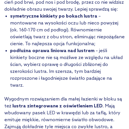
cień pod brwi, pod nos i pod brodę, przez co nie widzisz
dokładnie obrazu swojej twarzy. Lepiej sprawdzą się:
symetryczne kinkiety po bokach lustra
–
montowane na wysokości oczu lub nieco powyżej
(ok. 160-170 cm od podłogi). Równomiernie
oświetlają twarz z obu stron, eliminując niepożądane
cienie. To najlepsza opcja funkcjonalna;
podłużna oprawa liniowa nad lustrem
– jeśli
kinkiety boczne nie są możliwe ze względu na układ
ścian, wybierz oprawę o długości zbliżonej do
szerokości lustra. Im szersza, tym bardziej
rozproszone i łagodniejsze światło padające na
twarz.
Wygodnym rozwiązaniem dla małej łazienki w bloku są
też
lustra zintegrowane z oświetleniem LED
. Mają
wbudowany pasek LED w krawędzi lub za taflą, który
emituje miękkie, równomierne światło obwodowe.
Zajmują dokładnie tyle miejsca co zwykłe lustro, a