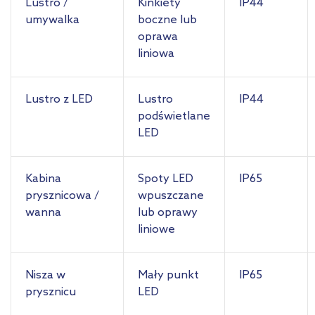
Lustro /
Kinkiety
IP44
umywalka
boczne lub
oprawa
liniowa
Lustro z LED
Lustro
IP44
podświetlane
LED
Kabina
Spoty LED
IP65
prysznicowa /
wpuszczane
wanna
lub oprawy
liniowe
Nisza w
Mały punkt
IP65
prysznicu
LED