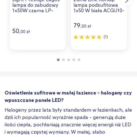
lampa do zabudowy
lampa podsufitowa
1
1x50W czarna LP-
1x50 W biała ACGU10-
440/1RSBK
158-N
79
,
zł
00
50
C
,
zł
00
(1)
Oświetlenie sufitowe w małej łazience – halogeny czy
wpuszczane panele LED?
Halogeny przez lata były standardem w łazienkach, ale
dziś ich popularność wyraźnie spada – generują duże
ilości ciepła, pochłaniają znacznie więcej energii niż LED
i wymagają częstej wymiany. W małej, słabo