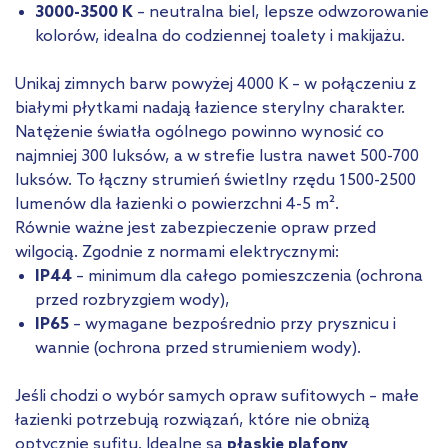
3000-3500 K
– neutralna biel, lepsze odwzorowanie
kolorów, idealna do codziennej toalety i makijażu.
Unikaj zimnych barw powyżej 4000 K – w połączeniu z
białymi płytkami nadają łazience sterylny charakter.
Natężenie światła ogólnego powinno wynosić co
najmniej 300 luksów, a w strefie lustra nawet 500-700
luksów. To łączny strumień świetlny rzędu 1500-2500
lumenów dla łazienki o powierzchni 4-5 m².
Równie ważne jest zabezpieczenie opraw przed
wilgocią. Zgodnie z normami elektrycznymi:
IP44
– minimum dla całego pomieszczenia (ochrona
przed rozbryzgiem wody),
IP65
– wymagane bezpośrednio przy prysznicu i
wannie (ochrona przed strumieniem wody).
Jeśli chodzi o wybór samych opraw sufitowych – małe
łazienki potrzebują rozwiązań, które nie obniżą
optycznie sufitu. Idealne są
płaskie plafony