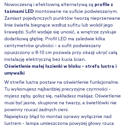
Nowoczesną i efektowną alternatywą są
profile z
taśmami LED
montowane na suficie podwieszanym.
Zamiast pojedynczych punktów tworzą nieprzerwane
linie światła biegnące wzdłuż sufitu lub wokół jego
krawędzi. Sufit wydaje się unosić, a wnętrze zyskuje
dodatkową głębię. Profil LED ma zaledwie kilka
centymetrów grubości – a sufit podwieszany
opuszczony o 8-10 cm pozwala przy okazji ukryć całą
instalację elektryczną bez kucia ścian.
Oświetlenie małej łazienki w bloku – strefa lustra i
umywalki
W strefie lustra postaw na oświetlenie funkcjonalne.
Tu wykonujesz najbardziej precyzyjne czynności –
myjesz zęby, golisz się, nakładasz makijaż. Oświetlenie
musi być jasne, skupione na twarzy, a świetlówki nie
powinny rzucać żadnych cieni.
Największy błąd to montaż oprawy wyłącznie nad
lustrem – lampa umieszczona powyżej głowy rzuca