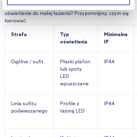
funkcjonalną i estetyczną całość. Jak wybrać
oświetlenie do małej łazienki? Przypomnijmy, czym się
Aby uzyskać więcej informacji na temat plików plików cookie,
kierować:
kliknij „Ustawienia plików cookie”.
Jeśli chcesz uzyskać więcej
informacji na temat plików cookie i tego, dlaczego ich przepisy,
Strefa
Typ
Minimalne
przejdź do zakładek „Informacje o plikach cookie”.
oświetlenia
IP
Ogólne / sufit
Płaski plafon
IP44
lub spoty
LED
wpuszczane
Linia sufitu
Profile z
IP44
podwieszanego
taśmą LED