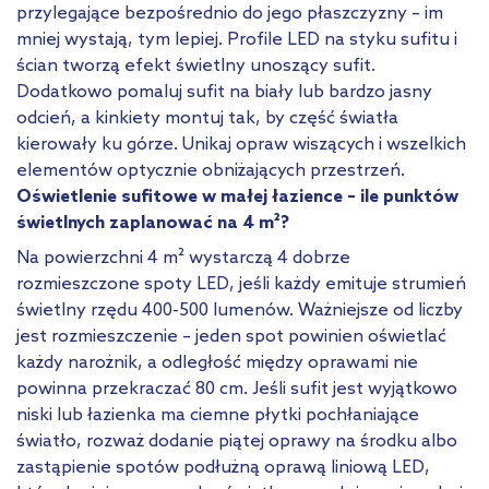
przylegające bezpośrednio do jego płaszczyzny – im
mniej wystają, tym lepiej. Profile LED na styku sufitu i
ścian tworzą efekt świetlny unoszący sufit.
Dodatkowo pomaluj sufit na biały lub bardzo jasny
odcień, a kinkiety montuj tak, by część światła
kierowały ku górze. Unikaj opraw wiszących i wszelkich
elementów optycznie obniżających przestrzeń.
Oświetlenie sufitowe w małej łazience – ile punktów
świetlnych zaplanować na 4 m²?
Na powierzchni 4 m² wystarczą 4 dobrze
rozmieszczone spoty LED, jeśli każdy emituje strumień
świetlny rzędu 400-500 lumenów. Ważniejsze od liczby
jest rozmieszczenie – jeden spot powinien oświetlać
każdy narożnik, a odległość między oprawami nie
powinna przekraczać 80 cm. Jeśli sufit jest wyjątkowo
niski lub łazienka ma ciemne płytki pochłaniające
światło, rozważ dodanie piątej oprawy na środku albo
zastąpienie spotów podłużną oprawą liniową LED,