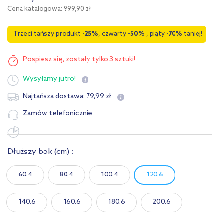
Cena katalogowa: 999,90 zł
Trzeci tańszy produkt
-25%
, czwarty
-50%
, piąty
-70%
taniej!
Pospiesz się,
zostały tylko 3 sztuki!
Wysyłamy
jutro!
79
,
99
zł
Najtańsza dostawa:
Zamów telefonicznie
Dłuższy bok (cm) :
60.4
80.4
100.4
120.6
140.6
160.6
180.6
200.6