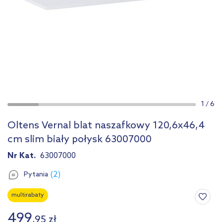
1
/
6
Oltens Vernal blat naszafkowy 120,6x46,4
cm slim biały połysk 63007000
Nr Kat.
63007000
(2)
Pytania
multirabaty
499
,
95
zł