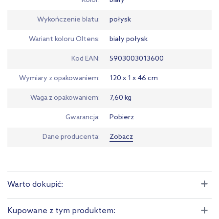
Kolor
biały
Wykończenie blatu
połysk
Wariant koloru Oltens
biały połysk
Kod EAN
5903003013600
Wymiary z opakowaniem
120 x 1 x 46 cm
Waga z opakowaniem
7,60 kg
Gwarancja
Pobierz
Dane producenta
Zobacz
Warto dokupić:
Kupowane z tym produktem: