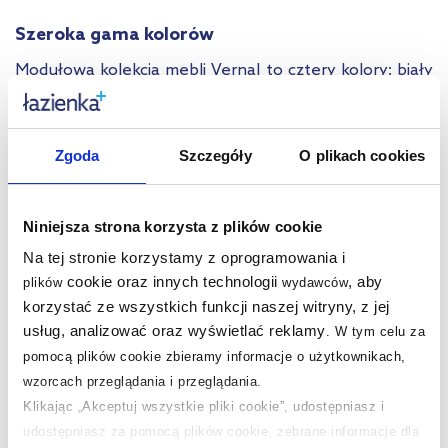
Szeroka gama kolorów
Modułowa kolekcja mebli Vernal to cztery kolory: biały
połysk, czarny mat, szary mat i grafit mat. Dodatkowo
kompatybilne blaty Slim o grubości 1,6 cm, dostępne w
kolorach szafek oraz dodatkowo w kolorze dąb.
Zgoda
Szczegóły
O plikach cookies
Niniejsza strona korzysta z plików cookie
Na tej stronie korzystamy z oprogramowania i
cookie oraz innych technologii
, aby
plików
wydawców
korzystać ze wszystkich funkcji naszej witryny, z jej
usług, analizować oraz wyświetlać reklamy
.
W tym celu za
pomocą plików cookie zbieramy informacje o użytkownikach,
wzorcach przeglądania i przeglądania.
Klikając „Akceptuj wszystkie pliki cookie”, udostępniasz i
udostępniasz za pomocą plików cookie, zebrane informacje dla