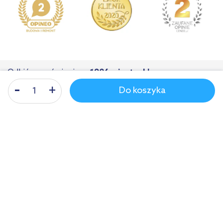
Odbiór zamówienia
w 1986 miastach!
Do koszyka
Nasza infolinia
Poniedziałek - piątek: 8-17
61 899 55 00
Polska