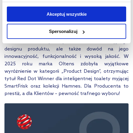
użytkowników zewnętrznych, a także nasi partnerzy reklamowi.
/ Marka Oltens doceniona na świecie – Red Dot
Jeśli chcesz, włącz „Tylko wymagane pliki cookie”.
Pamiętaj
Akceptuj wszystkie
2025
jednak, że zablokowane niektóre pliki cookie mogą mieć wpływ
na sposób dostarczania treści niedostosowanych do potrzeb
Wśród najbardziej prestiżowych nagród w dziedzinie
Spersonalizuj
użytkowników.
wzornictwa przemysłowego znajduje się Red Dot
Award. To nie tylko potwierdzenie atrakcyjnego
Aby uzyskać więcej informacji na temat plików plików cookie,
designu produktu, ale także dowód na jego
kliknij „Ustawienia plików cookie”.
Jeśli chcesz uzyskać więcej
innowacyjność, funkcjonalność i wysoką jakość. W
informacji na temat plików cookie i tego, dlaczego ich przepisy,
2025 roku marka Oltens zdobyła wyjątkowe
przejdź do zakładek „Informacje o plikach cookie”.
wyróżnienie w kategorii „Product Design”, otrzymując
tytuł Red Dot Winner dla inteligentnej toalety myjącej
SmartFrisk oraz kolekcji Hamnes. Dla Producenta to
prestiż, a dla Klientów – pewność trafnego wyboru!