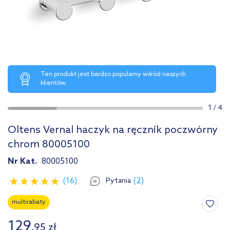
Ten produkt jest bardzo popularny wśród naszych
klientów.
1
/
4
Oltens Vernal haczyk na ręcznik poczwórny
chrom 80005100
Nr Kat.
80005100
(16)
(2)
Pytania
multirabaty
129
,
95
zł