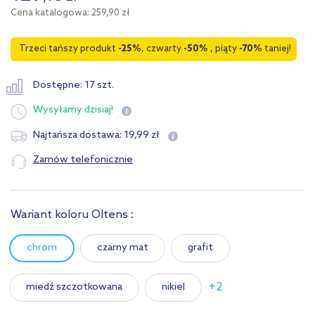
Cena katalogowa: 259,90 zł
Trzeci tańszy produkt
-25%
, czwarty
-50%
, piąty
-70%
taniej!
Dostępne: 17 szt.
Wysyłamy
dzisiaj!
19
,
99
zł
Najtańsza dostawa:
Zamów telefonicznie
Wariant koloru Oltens :
chrom
czarny mat
grafit
+2
miedź szczotkowana
nikiel