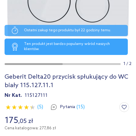
Ostatni zakup tego produktu był 22 godziny temu.
Ten produkt jest bardzo popularny wśród naszych
klientów.
1
/
2
Geberit Delta20 przycisk spłukujący do WC
biały 115.127.11.1
Nr Kat.
115127111
(5)
(15)
Pytania
175
,
05
zł
Cena katalogowa: 277,86 zł