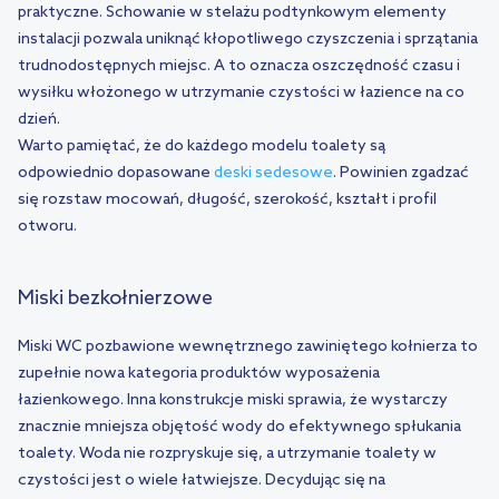
praktyczne. Schowanie w stelażu podtynkowym elementy
instalacji pozwala uniknąć kłopotliwego czyszczenia i sprzątania
trudnodostępnych miejsc. A to oznacza oszczędność czasu i
wysiłku włożonego w utrzymanie czystości w łazience na co
dzień.
Warto pamiętać, że do każdego modelu toalety są
odpowiednio dopasowane
deski sedesowe
. Powinien zgadzać
się rozstaw mocowań, długość, szerokość, kształt i profil
otworu.
Miski bezkołnierzowe
Miski WC pozbawione wewnętrznego zawiniętego kołnierza to
zupełnie nowa kategoria produktów wyposażenia
łazienkowego. Inna konstrukcje miski sprawia, że wystarczy
znacznie mniejsza objętość wody do efektywnego spłukania
toalety. Woda nie rozpryskuje się, a utrzymanie toalety w
czystości jest o wiele łatwiejsze. Decydując się na