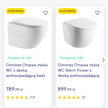
multirabaty
multirabaty
Dostępność:
24h!
Dostępność:
24h!
Omnires Ottawa miska
Omnires Ottawa miska
WC z deską
WC Silent Power z
wolnoopadającą biały
deską wolnoopadającą
połysk OTTAWAMWBP
wisząca bez kołnierza
spłukiwanie wirowe
789
899
,
99
zł
,
99
zł
biały połysk
OTTAWASPMWBP
(14)
(3)