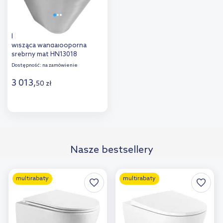
Faneco SN M miska WC
wisząca wandalooporna
srebrny mat HN13018
Dostępność:
na zamówienie
3 013
,
50
zł
Do koszyka
Dodaj do
Nasze bestsellery
porównania
multirabaty
multirabaty