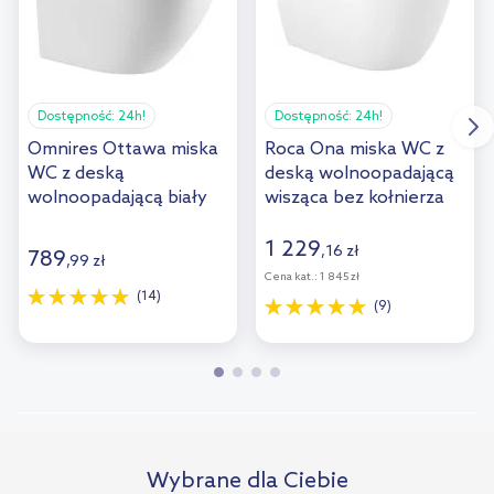
Dostępność:
24h!
Dostępność:
24h!
Omnires Ottawa miska
Roca Ona miska WC z
WC z deską
deską wolnoopadającą
wolnoopadającą biały
wisząca bez kołnierza
połysk OTTAWAMWBP
biały A34H688000
1 229
,
16
zł
789
,
99
zł
Cena kat.:
1 845 zł
(14)
(9)
Wybrane dla Ciebie