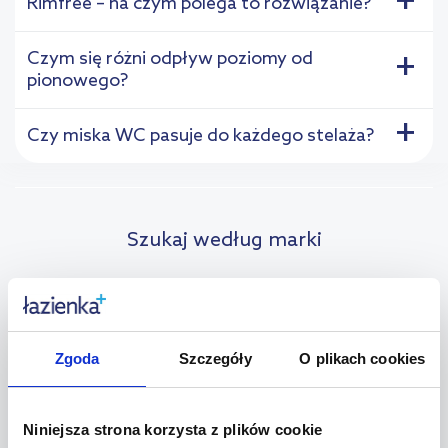
+
Rimfree – na czym polega to rozwiązanie?
Czym się różni odpływ poziomy od
+
pionowego?
+
Czy miska WC pasuje do każdego stelaża?
Szukaj według marki
Miski WC Actima
Miski WC Ideal Standard
Miski WC Aqualine
Miski WC Invena
Zgoda
Szczegóły
O plikach cookies
Miski WC Aquavea
Miski WC Isvea
Miski WC Art Ceram
Miski WC Kerasan
Miski WC Balneo
Miski WC Kludi
Niniejsza strona korzysta z plików cookie