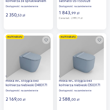
kołnierza ze spłukiwaniem
satinato 0511550028
wirowym niebieski mat
Dostępność:
na zamówienie
Dostępność:
na zamówienie
D474971
1 843
,
99
zł
2 350
,
53
zł
Cena kat.:
2 991,11 zł
Do koszyka
Do koszyka
multirabaty
multirabaty
Dodaj do
Dodaj do
porównania
porównania
Ceramica Dolomite Mayka
Ceramica Dolomite Alba
miska WC stojąca bez
miska WC stojąca bez
kołnierza niebieski D483171
kołnierza niebieski D503171
Dostępność:
na zamówienie
Dostępność:
na zamówienie
2 169
,
2 588
,
00
zł
00
zł