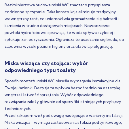
Bezkołnierzowa budowa miski WC znacząco przyspiesza
codzienne sprzątanie. Taka konstrukcja eliminuje tradycyjny
wewnętrzny rant, co uniemożliwia gromadzenie się bakterii i
kamienia w trudno dostępnych miejscach. Nowoczesne
powłoki hydrofobowe sprawiają, że woda spływa szybciej i
spłukuje zanieczyszczenia. Ogranicza to osadzanie się brudu, co
zapewnia wysoki poziom higieny oraz ułatwia pielęgnację.
Miska wisząca czy stojąca: wybór
odpowiedniego typu toalety
Sposób montażu miski WC określa wymagania instalacyjne dla
Twojej łazienki. Decyzja ta wpływa bezpośrednio na estetykę
wnętrza i łatwość sprzątania. Wybór odpowiedniego
rozwiązania zależy głównie od specyfiki istniejących przyłączy
technicznych.
Przed zakupem weź pod uwagę następujące warianty instalacji:
Miska wisząca – wymaga zastosowania stelaża podtynkowego,