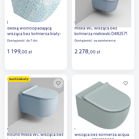
LaVita Sofi Slim miska WC z
Ceramica Dolomite Mayka
deską wolnoopadającą
miska WC wisząca bez
wisząca bez kołnierza biały-
kołnierza niebieski D482571
niebieski połysk
Dostępność:
do 7 dni
Dostępność:
na zamówienie
5900378335405
1 199
,
2 278
,
00
zł
00
zł
Do koszyka
Do koszyka
multirabaty
Dodaj do
Dodaj do
porównania
porównania
Ceramica Dolomite Mirto
Catalano Sfera miska WC
Round miska WC wisząca bez
wisząca bez kołnierza acqua