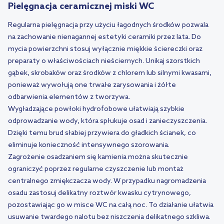
Pielęgnacja ceramicznej miski WC
Regularna pielęgnacja przy użyciu łagodnych środków pozwala
na zachowanie nienagannej estetyki ceramiki przez lata. Do
mycia powierzchni stosuj wyłącznie miękkie ściereczki oraz
preparaty o właściwościach nieściernych. Unikaj szorstkich
gąbek, skrobaków oraz środków z chlorem lub silnymi kwasami,
ponieważ wywołują one trwałe zarysowania i żółte
odbarwienia elementów z tworzywa.
Wygładzające powłoki hydrofobowe ułatwiają szybkie
odprowadzanie wody, która spłukuje osad i zanieczyszczenia.
Dzięki temu brud słabiej przywiera do gładkich ścianek, co
eliminuje konieczność intensywnego szorowania.
Zagrożenie osadzaniem się kamienia można skutecznie
ograniczyć poprzez regularne czyszczenie lub montaż
centralnego zmiękczacza wody. W przypadku nagromadzenia
osadu zastosuj delikatny roztwór kwasku cytrynowego,
pozostawiając go w misce WC na całą noc. To działanie ułatwia
usuwanie twardego nalotu bez niszczenia delikatnego szkliwa.