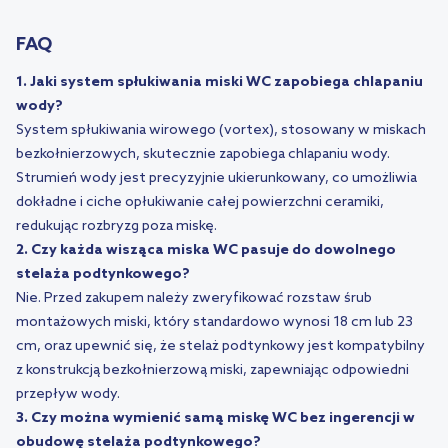
FAQ
1. Jaki system spłukiwania miski WC zapobiega chlapaniu
wody?
System spłukiwania wirowego (vortex), stosowany w miskach
bezkołnierzowych, skutecznie zapobiega chlapaniu wody.
Strumień wody jest precyzyjnie ukierunkowany, co umożliwia
dokładne i ciche opłukiwanie całej powierzchni ceramiki,
redukując rozbryzg poza miskę.
2. Czy każda wisząca miska WC pasuje do dowolnego
stelaża podtynkowego?
Nie. Przed zakupem należy zweryfikować rozstaw śrub
montażowych miski, który standardowo wynosi 18 cm lub 23
cm, oraz upewnić się, że stelaż podtynkowy jest kompatybilny
z konstrukcją bezkołnierzową miski, zapewniając odpowiedni
przepływ wody.
3. Czy można wymienić samą miskę WC bez ingerencji w
obudowę stelaża podtynkowego?