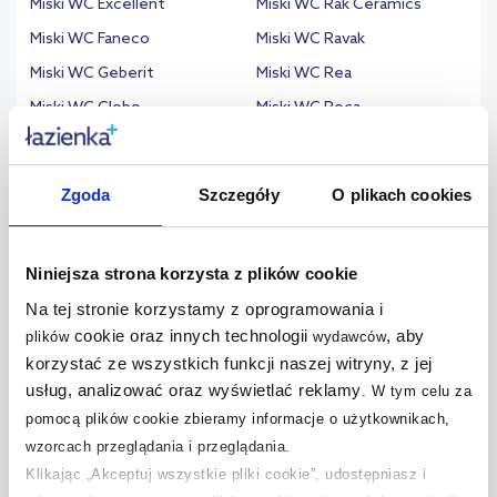
Miski WC Excellent
Miski WC Rak Ceramics
Miski WC Faneco
Miski WC Ravak
Miski WC Geberit
Miski WC Rea
Miski WC Globo
Miski WC Roca
Miski WC Grohe
Miski WC Sanindusa
Miski WC GSI
Miski WC Sapho
Zgoda
Szczegóły
O plikach cookies
Miski WC Hagser
Miski WC Uptrend
Miski WC Hansgrohe
Miski WC Vilarte by Dura
Niniejsza strona korzysta z plików cookie
Miski WC Hatria
Miski WC Villeroy & Boch
Na tej stronie korzystamy z oprogramowania i
cookie oraz innych technologii
, aby
plików
wydawców
korzystać ze wszystkich funkcji naszej witryny, z jej
usług, analizować oraz wyświetlać reklamy
.
W tym celu za
Powiązane wyszukiwania
pomocą plików cookie zbieramy informacje o użytkownikach,
wzorcach przeglądania i przeglądania.
Klikając „Akceptuj wszystkie pliki cookie”, udostępniasz i
Miska WC czarna
(105)
Miska WC biała
(1084)