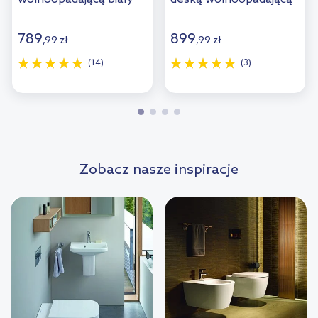
połysk OTTAWAMWBP
wisząca bez kołnierza
spłukiwanie wirowe
789
899
,
99
zł
,
99
zł
biały połysk
OTTAWASPMWBP
(14)
(3)
Zobacz nasze inspiracje