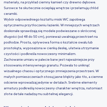
materiały, na przykład ciemny kamień czy drewno dębowe.
Surowce te skutecznie ocieplają wnętrze i przełamują chłód
ceramiki.
Wybór odpowiedniego kształtu miski WC zapobiega
optycznemu przytłoczeniu łazienki. W mniejszych wnętrzach
doskonale sprawdzają się modele podwieszane o skróconej
długości (od 48 do 50 cm), ponieważ uwalniają przestrzeń na
podłodze. Prosta, opływowa forma o kształcie owalu lub
prostokąta, wyposażona w cienką deskę, ułatwia utrzymanie
czystości i podkreśla nowoczesny minimalizm.
Zachowanie umiaru w palecie barw jest najważniejsze przy
stosowaniu intensywnego granatu. Pozwala to uniknąć
wizualnego chaosu i optycznego zmniejszenia przestrzeni. W
małych pomieszczeniach stosuj jasne błękity jako tło, a ciemne
odcienie wprowadzaj jedynie w detalach. Srebrne elementy
armatury podkreślą nowoczesny charakter wnętrza, natomiast
złote detale nadadzą mu subtelnej elegancji.