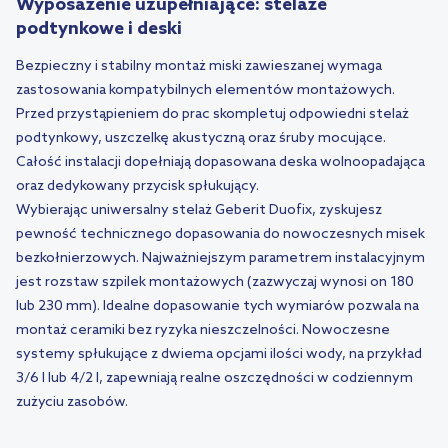
Wyposażenie uzupełniające: stelaże
podtynkowe i deski
Bezpieczny i stabilny montaż miski zawieszanej wymaga
zastosowania kompatybilnych elementów montażowych.
Przed przystąpieniem do prac skompletuj odpowiedni stelaż
podtynkowy, uszczelkę akustyczną oraz śruby mocujące.
Całość instalacji dopełniają dopasowana deska wolnoopadająca
oraz dedykowany przycisk spłukujący.
Wybierając uniwersalny stelaż
Geberit
Duofix, zyskujesz
pewność technicznego dopasowania do nowoczesnych misek
bezkołnierzowych. Najważniejszym parametrem instalacyjnym
jest rozstaw szpilek montażowych (zazwyczaj wynosi on 180
lub 230 mm). Idealne dopasowanie tych wymiarów pozwala na
montaż ceramiki bez ryzyka nieszczelności. Nowoczesne
systemy spłukujące z dwiema opcjami ilości wody, na przykład
3/6 l lub 4/2 l, zapewniają realne oszczędności w codziennym
zużyciu zasobów.