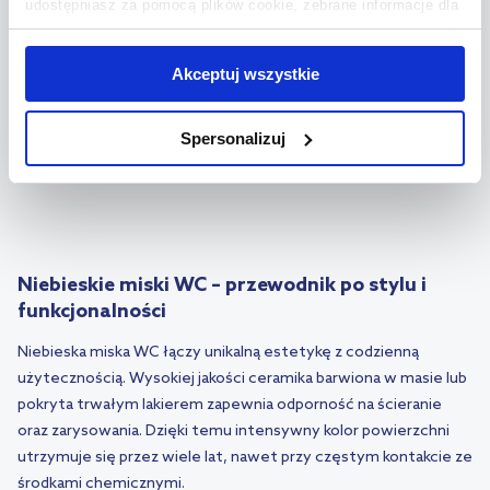
udostępniasz za pomocą plików cookie, zebrane informacje dla
Miska WC złota
(9)
Miska WC szara
(21)
użytkowników zewnętrznych, a także nasi partnerzy reklamowi.
Jeśli chcesz, włącz „Tylko wymagane pliki cookie”.
Pamiętaj
Miska WC niebieska
(7)
Akceptuj wszystkie
jednak, że zablokowane niektóre pliki cookie mogą mieć wpływ
Miska WC z deską wolnoopadającą
(466)
na sposób dostarczania treści niedostosowanych do potrzeb
Spersonalizuj
użytkowników.
Aby uzyskać więcej informacji na temat plików plików cookie,
kliknij „Ustawienia plików cookie”.
Jeśli chcesz uzyskać więcej
informacji na temat plików cookie i tego, dlaczego ich przepisy,
przejdź do zakładek „Informacje o plikach cookie”.
Niebieskie miski WC – przewodnik po stylu i
funkcjonalności
Niebieska miska WC łączy unikalną estetykę z codzienną
użytecznością. Wysokiej jakości ceramika barwiona w masie lub
pokryta trwałym lakierem zapewnia odporność na ścieranie
oraz zarysowania. Dzięki temu intensywny kolor powierzchni
utrzymuje się przez wiele lat, nawet przy częstym kontakcie ze
środkami chemicznymi.