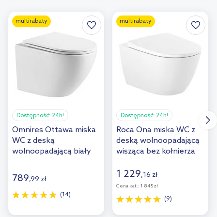
multirabaty
multirabaty
Dostępność:
24h!
Dostępność:
24h!
Omnires Ottawa miska
Roca Ona miska WC z
WC z deską
deską wolnoopadającą
wolnoopadającą biały
wisząca bez kołnierza
połysk OTTAWAMWBP
biały A34H688000
1 229
,
16
zł
789
,
99
zł
Cena kat.:
1 845 zł
(14)
(9)