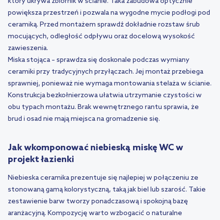
który ukrywa zbiornik w ścianie. Taka zabudowa optycznie
powiększa przestrzeń i pozwala na wygodne mycie podłogi pod
ceramiką. Przed montażem sprawdź dokładnie rozstaw śrub
mocujących, odległość odpływu oraz docelową wysokość
zawieszenia.
Miska stojąca – sprawdza się doskonale podczas wymiany
ceramiki przy tradycyjnych przyłączach. Jej montaż przebiega
sprawniej, ponieważ nie wymaga montowania stelaża w ścianie.
Konstrukcja bezkołnierzowa ułatwia utrzymanie czystości w
obu typach montażu. Brak wewnętrznego rantu sprawia, że
brud i osad nie mają miejsca na gromadzenie się.
Jak wkomponować niebieską miskę WC w
projekt łazienki
Niebieska ceramika prezentuje się najlepiej w połączeniu ze
stonowaną gamą kolorystyczną, taką jak biel lub szarość. Takie
zestawienie barw tworzy ponadczasową i spokojną bazę
aranżacyjną. Kompozycję warto wzbogacić o naturalne