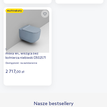
Do koszyka
Do koszyka
multirabaty
Dodaj do
Dodaj do
porównania
porównania
Ceramica Dolomite Alba
miska WC wisząca bez
kołnierza niebieski D502571
Dostępność:
na zamówienie
2 717
,
00
zł
Do koszyka
Dodaj do
Nasze bestsellery
porównania