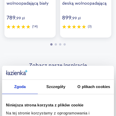
wolnoopadającą biały
deską wolnoopadającą
połysk OTTAWAMWBP
wisząca bez kołnierza
spłukiwanie wirowe
789
899
,
99
zł
,
99
zł
biały połysk
OTTAWASPMWBP
(14)
(3)
Zobacz nasze inspiracje
Zgoda
Szczegóły
O plikach cookies
Niniejsza strona korzysta z plików cookie
Na tej stronie korzystamy z oprogramowania i