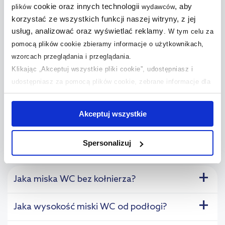
cookie oraz innych technologii
, aby
plików
wydawców
korzystać ze wszystkich funkcji naszej witryny, z jej
Łazienka z oknem -
usług, analizować oraz wyświetlać reklamy
.
W tym celu za
Łazienka oblana złotem
wpuść...
pomocą plików cookie zbieramy informacje o użytkownikach,
wzorcach przeglądania i przeglądania.
Klikając „Akceptuj wszystkie pliki cookie”, udostępniasz i
udostępniasz za pomocą plików cookie, zebrane informacje dla
Zobacz więcej inspiracji
użytkowników zewnętrznych, a także nasi partnerzy reklamowi.
Jeśli chcesz, włącz „Tylko wymagane pliki cookie”.
Pamiętaj
Akceptuj wszystkie
jednak, że zablokowane niektóre pliki cookie mogą mieć wpływ
na sposób dostarczania treści niedostosowanych do potrzeb
Spersonalizuj
użytkowników.
Pytania i odpowiedzi (7)
Aby uzyskać więcej informacji na temat plików plików cookie,
+
Jaka miska WC bez kołnierza?
kliknij „Ustawienia plików cookie”.
Jeśli chcesz uzyskać więcej
informacji na temat plików cookie i tego, dlaczego ich przepisy,
+
Jaka wysokość miski WC od podłogi?
przejdź do zakładek „Informacje o plikach cookie”.