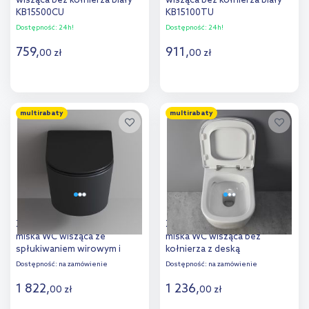
wisząca bez kołnierza biały
wisząca bez kołnierza biały
KB15500CU
KB15100TU
Dostępność:
24h!
Dostępność:
24h!
759
,
911
,
00
zł
00
zł
Do koszyka
Do koszyka
multirabaty
multirabaty
Dodaj do
Dodaj do
porównania
porównania
Zestaw Kronenbach Tube
Zestaw Kronenbach Cube
miska WC wisząca ze
miska WC wisząca bez
spłukiwaniem wirowym i
kołnierza z deską
deską wolnoopadającą
wolnoopadającą biały
Dostępność:
na zamówienie
Dostępność:
na zamówienie
czarny mat KB100082MB-Set1
KB15500CU-Set
1 822
,
1 236
,
00
zł
00
zł