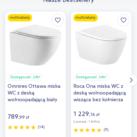
Nasze bestsellery
porównania
multirabaty
multirabaty
Dostępność:
24h!
Dostępność:
24h!
Omnires Ottawa miska
Roca Ona miska WC z
WC z deską
deską wolnoopadającą
wolnoopadającą biały
wisząca bez kołnierza
połysk OTTAWAMWBP
biały A34H688000
1 229
,
16
zł
789
,
99
zł
Cena kat.:
1 845 zł
(14)
(9)