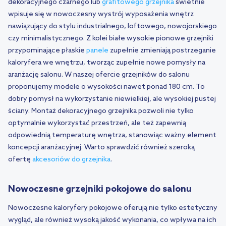
dekoracyjnego czarnego lub
grafitowego grzejnika
świetnie
wpisuje się w nowoczesny wystrój wyposażenia wnętrz
nawiązujący do stylu industrialnego, loftowego, nowojorskiego
czy minimalistycznego. Z kolei białe wysokie pionowe grzejniki
przypominające płaskie
panele
zupełnie zmieniają postrzeganie
kaloryfera we wnętrzu, tworząc zupełnie nowe pomysły na
aranżację salonu. W naszej ofercie grzejników do salonu
proponujemy modele o wysokości nawet ponad 180 cm. To
dobry pomysł na wykorzystanie niewielkiej, ale wysokiej pustej
ściany. Montaż dekoracyjnego grzejnika pozwoli nie tylko
optymalnie wykorzystać przestrzeń, ale też zapewnią
odpowiednią temperaturę wnętrza, stanowiąc ważny element
koncepcji aranżacyjnej. Warto sprawdzić również szeroką
ofertę
akcesoriów do grzejnika
.
Nowoczesne grzejniki pokojowe do salonu
Nowoczesne kaloryfery pokojowe oferują nie tylko estetyczny
wygląd, ale również wysoką jakość wykonania, co wpływa na ich