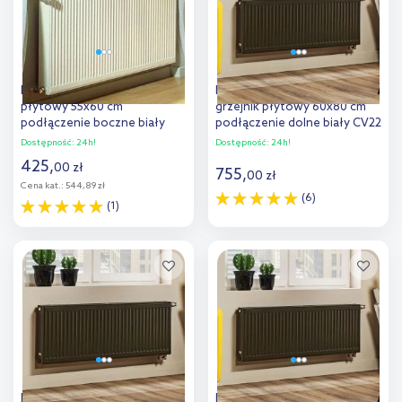
Purmo Compact grzejnik
Purmo Ventil Compact
płytowy 55x60 cm
grzejnik płytowy 60x80 cm
podłączenie boczne biały
podłączenie dolne biały CV22
C22 550x600
600x800
Dostępność:
24h!
Dostępność:
24h!
425
,
00
zł
755
,
00
zł
Cena kat.:
544,89 zł
(6)
(1)
Do koszyka
Do koszyka
Dodaj do
Dodaj do
porównania
porównania
Purmo Ventil Compact
Purmo Ventil Compact