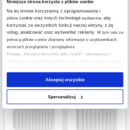
57x96,6 cm podłączenie
57x80,5 cm podłączenie
Niniejsza strona korzysta z plików cookie
boczne biały 763-120-
boczne biały 763-100-
Na tej stronie korzystamy z oprogramowania i
44
44
695
520
,
52
zł
,
72
zł
cookie oraz innych technologii
, aby
plików
wydawców
Cena kat.:
835,63 zł
Cena kat.:
626,14 zł
korzystać ze wszystkich funkcji naszej witryny, z jej
(3)
(4)
usług, analizować oraz wyświetlać reklamy
.
W tym celu za
pomocą plików cookie zbieramy informacje o użytkownikach,
wzorcach przeglądania i przeglądania.
Klikając „Akceptuj wszystkie pliki cookie”, udostępniasz i
udostępniasz za pomocą plików cookie, zebrane informacje dla
użytkowników zewnętrznych, a także nasi partnerzy reklamowi.
Wybrane dla Ciebie
Jeśli chcesz, włącz „Tylko wymagane pliki cookie”.
Pamiętaj
Akceptuj wszystkie
jednak, że zablokowane niektóre pliki cookie mogą mieć wpływ
na sposób dostarczania treści niedostosowanych do potrzeb
multirabaty
multirabaty
Spersonalizuj
użytkowników.
Aby uzyskać więcej informacji na temat plików plików cookie,
kliknij „Ustawienia plików cookie”.
Jeśli chcesz uzyskać więcej
informacji na temat plików cookie i tego, dlaczego ich przepisy,