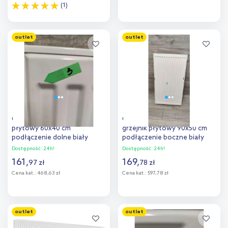
(1)
Do koszyka
Do koszyka
outlet
outlet
Dodaj do
Dodaj do
porównania
porównania
Outlet - Purmo Flex grzejnik
Outlet - Purmo Compact
płytowy 60x40 cm
grzejnik płytowy 90x50 cm
podłączenie dolne biały
podłączenie boczne biały
CVF11 600x400
C22 900x500
Dostępność:
24h!
Dostępność:
24h!
161
,
169
,
97
zł
78
zł
Cena kat.:
468,63 zł
Cena kat.:
597,78 zł
Do koszyka
Do koszyka
outlet
outlet
Dodaj do
Dodaj do