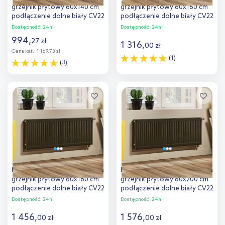
grzejnik płytowy 60x140 cm
grzejnik płytowy 60x160 cm
podłączenie dolne biały CV22
podłączenie dolne biały CV22
600x1400
600x1600
Dostępność:
24h!
Dostępność:
24h!
994
,
27
zł
1 316
,
00
zł
Cena kat.:
1 169,73 zł
(1)
(3)
Do koszyka
Do koszyka
Dodaj do
Dodaj do
porównania
porównania
Purmo Ventil Compact
Purmo Ventil Compact
grzejnik płytowy 60x180 cm
grzejnik płytowy 60x200 cm
podłączenie dolne biały CV22
podłączenie dolne biały CV22
600x1800
600x2000
Dostępność:
24h!
Dostępność:
24h!
1 456
,
1 576
,
00
zł
00
zł