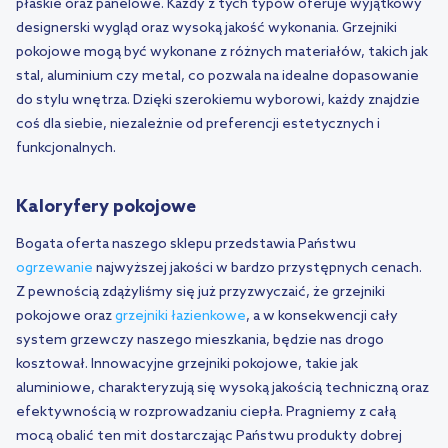
płaskie oraz panelowe. Każdy z tych typów oferuje wyjątkowy
designerski wygląd oraz wysoką jakość wykonania. Grzejniki
pokojowe mogą być wykonane z różnych materiałów, takich jak
stal, aluminium czy metal, co pozwala na idealne dopasowanie
do stylu wnętrza. Dzięki szerokiemu wyborowi, każdy znajdzie
coś dla siebie, niezależnie od preferencji estetycznych i
funkcjonalnych.
Kaloryfery pokojowe
Bogata oferta naszego sklepu przedstawia Państwu
ogrzewanie
najwyższej jakości w bardzo przystępnych cenach.
Z pewnością zdążyliśmy się już przyzwyczaić, że grzejniki
pokojowe oraz
grzejniki łazienkowe
, a w konsekwencji cały
system grzewczy naszego mieszkania, będzie nas drogo
kosztował. Innowacyjne grzejniki pokojowe, takie jak
aluminiowe, charakteryzują się wysoką jakością techniczną oraz
efektywnością w rozprowadzaniu ciepła. Pragniemy z całą
mocą obalić ten mit dostarczając Państwu produkty dobrej