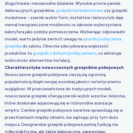
długotrwałe i niezawodne działanie. Wysokie proste panele
dekoracyjnych grzejników,
grzejniki konwektorowe
czy grzejniki
modułowe – szeroki wybór form, kształtów i kolorystyki daje
niemal nieograniczone możliwości w zakresie wykorzystania
kaloryfera jako ozdoby pomieszczenia. Wybierając odpowiedni
model, warto jedynie zwrócić uwagę na
sposób podłączenia
grzejnika
do salonu. Obecnie zdecydowana większość
produktów to
grzejniki z dolnym podłączeniem
, co eliminuje
widoczność elementów instalacji.
Charakterystyka nowoczesnych grzejników pokojowych
Nowoczesne grzejniki pokojowe cieszą się ogromną
popularnością dzięki swojej wysokiej jakości i estetycznemu
wyglądowi. W przeciwieństwie do tradycyjnych modeli,
nowoczesne grzejniki oferują szeroki wybór wzorów i kolorów,
które doskonale wpasowują się w różnorodne aranżacje
wnętrz. Cienkie grzejniki pokojowe świetnie sprawdzają się w
przestrzeniach między oknami, nie zajmując przy tym dużo
miejsca. Designerskie grzejniki pokojowe pełnią funkcję nie
tylko praktyczną, ale także dekoracyjną, zapewniając