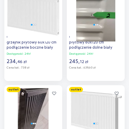
porównania
porównania
Outlet - Purmo Compact
Outlet - Purmo Flex grzejnik
grzejnik płytowy 60x120 cm
płytowy 60x120 cm
podłączenie boczne biały
podłączenie dolne biały
C22 600x1200
CVF11 600x1200
Dostępność:
24h!
Dostępność:
24h!
234
,
245
,
46
zł
12
zł
Cena kat.:
738 zł
Cena kat.:
639,60 zł
Do koszyka
Do koszyka
outlet
outlet
Dodaj do
Dodaj do
porównania
porównania