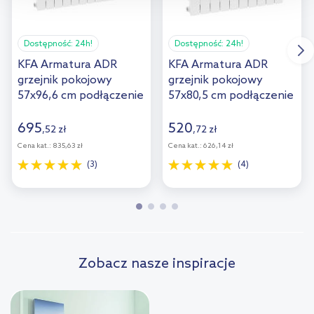
przejdź do zakładek „Informacje o plikach cookie”.
Dostępność:
24h!
Dostępność:
24h!
KFA Armatura ADR
KFA Armatura ADR
grzejnik pokojowy
grzejnik pokojowy
57x96,6 cm podłączenie
57x80,5 cm podłączenie
boczne biały 763-120-
boczne biały 763-100-
44
44
695
520
,
52
zł
,
72
zł
Cena kat.:
835,63 zł
Cena kat.:
626,14 zł
(3)
(4)
Zobacz nasze inspiracje