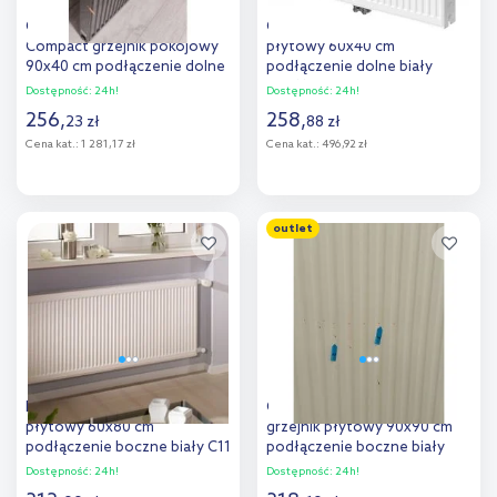
Outlet - Purmo Ventil
Outlet - Purmo Flex grzejnik
Compact grzejnik pokojowy
płytowy 60x40 cm
90x40 cm podłączenie dolne
podłączenie dolne biały
czarny
CVF11 600x400
Dostępność:
24h!
Dostępność:
24h!
F07110900401030R9005
256
,
258
,
23
zł
88
zł
Cena kat.:
1 281,17 zł
Cena kat.:
496,92 zł
Do koszyka
Do koszyka
outlet
Dodaj do
Dodaj do
porównania
porównania
Purmo Compact grzejnik
Outlet - Purmo Compact
płytowy 60x80 cm
grzejnik płytowy 90x90 cm
podłączenie boczne biały C11
podłączenie boczne biały
600x800
C22 900x900
Dostępność:
24h!
Dostępność:
24h!