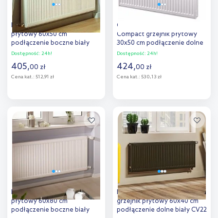
Purmo Compact grzejnik
Outlet - Purmo Ventil
płytowy 60x50 cm
Compact grzejnik płytowy
podłączenie boczne biały
30x50 cm podłączenie dolne
C22 600x500
biały CV22 300x500
Dostępność:
24h!
Dostępność:
24h!
405
,
424
,
00
zł
00
zł
Cena kat.:
512,91 zł
Cena kat.:
530,13 zł
Do koszyka
Do koszyka
Dodaj do
Dodaj do
porównania
porównania
Purmo Compact grzejnik
Purmo Ventil Compact
płytowy 60x80 cm
grzejnik płytowy 60x40 cm
podłączenie boczne biały
podłączenie dolne biały CV22