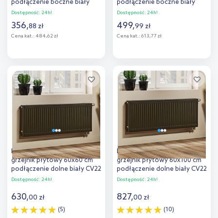
podłączenie boczne biały
podłączenie boczne biały
C22 600x400
C22 600x800
Dostępność:
24h!
Dostępność:
24h!
356
,
499
,
88
zł
99
zł
Cena kat.:
484,62 zł
Cena kat.:
613,77 zł
Do koszyka
Do koszyka
Dodaj do
Dodaj do
porównania
porównania
Purmo Ventil Compact
Purmo Ventil Compact
grzejnik płytowy 60x60 cm
grzejnik płytowy 60x100 cm
podłączenie dolne biały CV22
podłączenie dolne biały CV22
600x600
600x1000
Dostępność:
24h!
Dostępność:
24h!
630
,
827
,
00
zł
00
zł
(5)
(10)