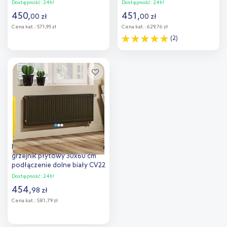
C21 600x800
600x400
Dostępność:
24h!
Dostępność:
24h!
450
,
451
,
00
zł
00
zł
Cena kat.:
571,95 zł
Cena kat.:
629,76 zł
(2)
Do koszyka
Do koszyka
Dodaj do
Dodaj do
porównania
porównania
Purmo Ventil Compact
grzejnik płytowy 30x60 cm
podłączenie dolne biały CV22
300x600
Dostępność:
24h!
454
,
98
zł
Cena kat.:
581,79 zł