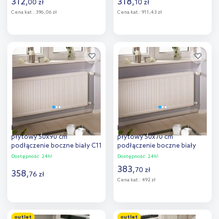
312
,
318
,
00
zł
10
zł
Cena kat.:
396,06 zł
Cena kat.:
911,43 zł
Do koszyka
Do koszyka
Dodaj do
Dodaj do
porównania
porównania
Purmo Compact grzejnik
Purmo Compact grzejnik
płytowy 50x90 cm
płytowy 50x70 cm
podłączenie boczne biały C11
podłączenie boczne biały
500x900
C21 500x700
Dostępność:
24h!
Dostępność:
24h!
383
,
70
zł
358
,
76
zł
Cena kat.:
492 zł
Do koszyka
Do koszyka
outlet
outlet