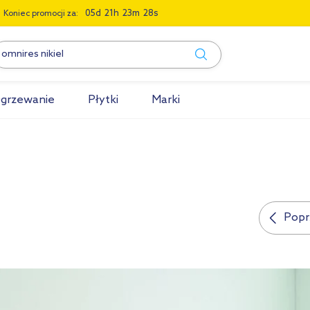
0
5
2
1
2
3
2
7
Koniec promocji za:
grzewanie
Płytki
Marki
Poprz