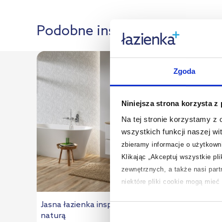
Podobne inspiracje:
Zgoda
Niniejsza strona korzysta z
Na tej stronie korzystamy z
wszystkich funkcji naszej wi
zbieramy informacje o użytkowni
Klikając „Akceptuj wszystkie pl
zewnętrznych, a także nasi par
niektóre pliki cookie mogą mie
Jasna łazienka inspirowana
Duży salon 
Aby uzyskać więcej informacji na
naturą
czerni
na temat plików cookie i tego, d