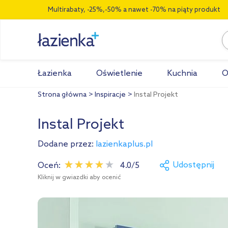
Multirabaty, -25%,-50% a nawet -70% na piąty produkt
Łazienka
Oświetlenie
Kuchnia
O
Strona główna
Inspiracje
Instal Projekt
Instal Projekt
Dodane przez:
lazienkaplus.pl
Udostępnij
Oceń:
4.0/5
Kliknij w gwiazdki aby ocenić