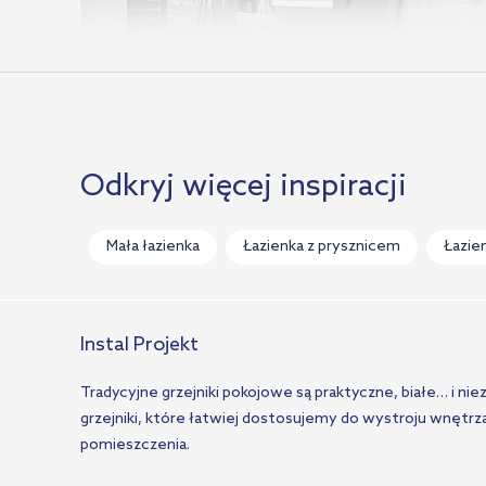
Odkryj więcej inspiracji
Mała łazienka
Łazienka z prysznicem
Łazie
Komfortowa łazienka z dużym
Skandynaw
oknem
przytulnej
Instal Projekt
Tradycyjne grzejniki pokojowe są praktyczne, białe… i n
grzejniki, które łatwiej dostosujemy do wystroju wnętrza
pomieszczenia.