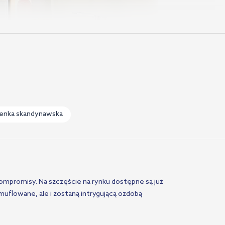
ienka skandynawska
GROHE Eurostyle
Cosmopolitan
kompromisy. Na szczęście na rynku dostępne są już
muflowane, ale i zostaną intrygującą ozdobą