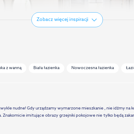
Zobacz więcej inspiracji
nka z wanną
Biała łazienka
Nowoczesna łazienka
Łaz
ski klimat w
Sielskie klimaty w łazience
 łazience
iezwykle nudne! Gdy urządzamy wymarzone mieszkanie , nie idźmy na 
. Znakomicie imitujące obrazy grzejniki pokojowe nie tylko będą zaka