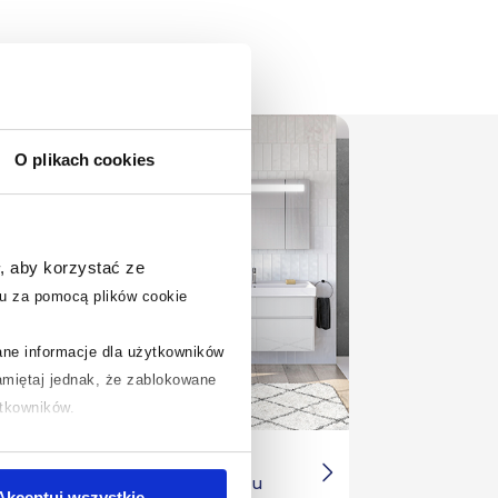
O plikach cookies
, aby korzystać ze
u za pomocą plików cookie
rane informacje dla użytkowników
miętaj jednak, że zablokowane
ytkowników.
Duża łazienka w
chcesz uzyskać więcej informacji
minimalistycznym wydaniu
.
Akceptuj wszystkie