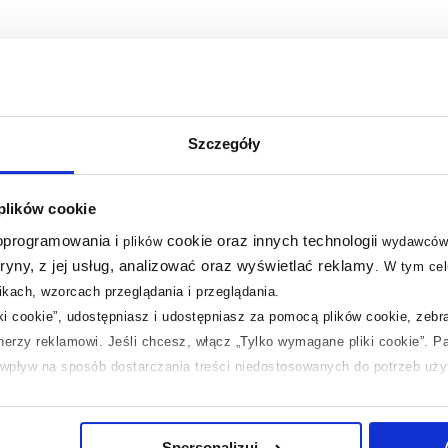
Szczegóły
 plików cookie
 oprogramowania i
cookie oraz innych technologii
plików
wydawców
tryny, z jej usług, analizować oraz wyświetlać reklamy
.
W tym cel
kach, wzorcach przeglądania i przeglądania.
iki cookie”, udostępniasz i udostępniasz za pomocą plików cookie, zeb
tnerzy reklamowi.
Jeśli chcesz, włącz „Tylko wymagane pliki cookie”.
Pa
ć wpływ na sposób dostarczania treści niedostosowanych do potrzeb uż
kąpielowy w bieli i
 temat plików plików cookie, kliknij „Ustawienia plików cookie”.
Jeśli 
Mała łazienka na poddaszu
laczego ich przepisy, przejdź do zakładek „Informacje o plikach cookie”
Spersonalizuj