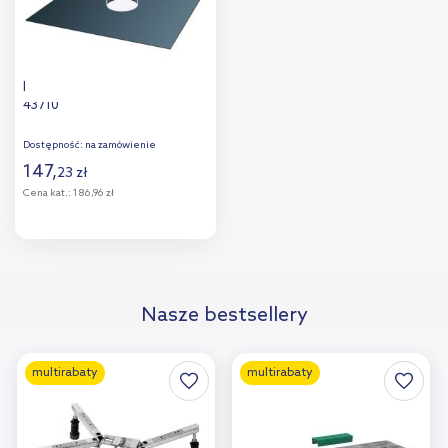
Kessel taśma uszczelniająca
43710
Dostępność:
na zamówienie
147
,
23
zł
Cena kat.:
186,96 zł
Do koszyka
Dodaj do
Nasze bestsellery
porównania
multirabaty
multirabaty