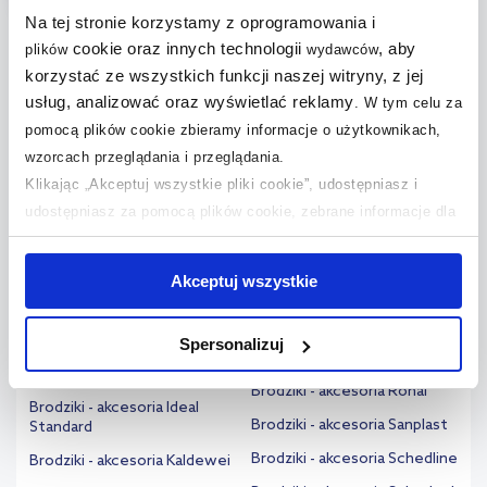
Na tej stronie korzystamy z oprogramowania i
cookie oraz innych technologii
, aby
plików
wydawców
korzystać ze wszystkich funkcji naszej witryny, z jej
Szukaj według marki
usług, analizować oraz wyświetlać reklamy
.
W tym celu za
pomocą plików cookie zbieramy informacje o użytkownikach,
Brodziki - akcesoria Balneo
Brodziki - akcesoria Omnires
wzorcach przeglądania i przeglądania.
Klikając „Akceptuj wszystkie pliki cookie”, udostępniasz i
Brodziki - akcesoria Bette
Brodziki - akcesoria Polimat
udostępniasz za pomocą plików cookie, zebrane informacje dla
Brodziki - akcesoria Duravit
Brodziki - akcesoria Polysan
użytkowników zewnętrznych, a także nasi partnerzy reklamowi.
Brodziki - akcesoria Excellent
Brodziki - akcesoria Radaway
Jeśli chcesz, włącz „Tylko wymagane pliki cookie”.
Pamiętaj
Akceptuj wszystkie
Brodziki - akcesoria Geberit
Brodziki - akcesoria Ravak
jednak, że zablokowane niektóre pliki cookie mogą mieć wpływ
na sposób dostarczania treści niedostosowanych do potrzeb
Brodziki - akcesoria
Brodziki - akcesoria Riho
Hansgrohe
Spersonalizuj
użytkowników.
Brodziki - akcesoria Roca
Brodziki - akcesoria Huppe
Brodziki - akcesoria Ronal
Aby uzyskać więcej informacji na temat plików plików cookie,
Brodziki - akcesoria Ideal
Brodziki - akcesoria Sanplast
Standard
kliknij „Ustawienia plików cookie”.
Jeśli chcesz uzyskać więcej
informacji na temat plików cookie i tego, dlaczego ich przepisy,
Brodziki - akcesoria Schedline
Brodziki - akcesoria Kaldewei
przejdź do zakładek „Informacje o plikach cookie”.