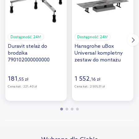
Dostępność:
24h!
Dostępność:
24h!
Duravit stelaż do
Hansgrohe uBox
brodzika
Universal kompletny
790102000000000
zestaw do montażu
płaskiego odpływu
liniowego 80 cm do
181
1 552
,
55
zł
,
16
zł
wyłożenia płytkami
56018180
Cena kat.:
221,40 zł
Cena kat.:
2 505,51 zł