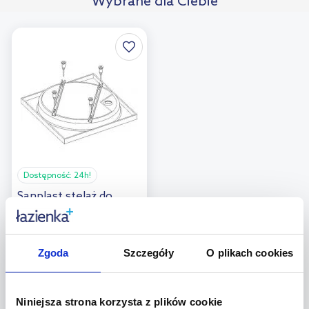
Wybrane dla Ciebie
Dostępność:
24h!
Sanplast stelaż do
brodzika 194-STB-004
Zgoda
Szczegóły
O plikach cookies
93
,
10
zł
Cena kat.:
113,16 zł
Niniejsza strona korzysta z plików cookie