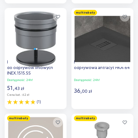
Do koszyka
Do koszyka
multirabaty
Dodaj do
Dodaj do
porównania
porównania
Excellent Stilio syfon suchy
Radaway Kyntos F kratka
do odpływów liniowych
odpływowa antracyt HKA-64
INEX.1515.SS
Dostępność:
24h!
Dostępność:
24h!
51
,
43
zł
36
,
00
zł
Cena kat.:
62 zł
(1)
Do koszyka
Do koszyka
multirabaty
multirabaty
Dodaj do
Dodaj do
porównania
porównania