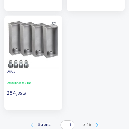
Do koszyka
Do koszyka
Dodaj do
Dodaj do
porównania
porównania
Bette nóżki do brodzika B50-
0005
Dostępność:
24h!
284
,
35
zł
Do koszyka
Dodaj do
Strona:
z
16