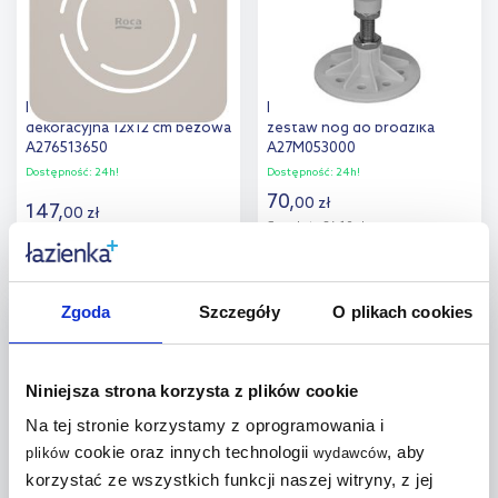
Roca Magma osłona
Roca Granada Compact
dekoracyjna 12x12 cm beżowa
zestaw nóg do brodzika
A276513650
A27M053000
Dostępność:
24h!
Dostępność:
24h!
70
,
00
zł
147
,
00
zł
Cena kat.:
86,10 zł
Do koszyka
Do koszyka
Zgoda
Szczegóły
O plikach cookies
multirabaty
Dodaj do
Dodaj do
porównania
porównania
Niniejsza strona korzysta z plików cookie
Na tej stronie korzystamy z oprogramowania i
cookie oraz innych technologii
, aby
plików
wydawców
korzystać ze wszystkich funkcji naszej witryny, z jej
Schedpol zestaw
Roca Terran kratka syfonu