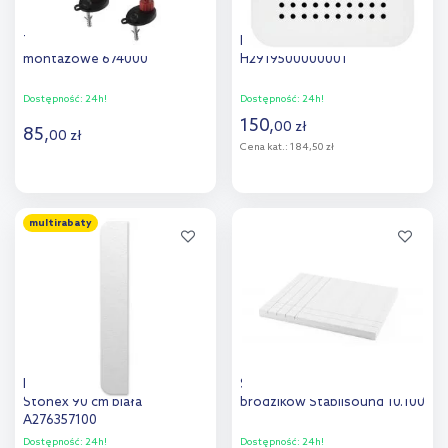
Tece Drainprofile stopki
Laufen osłona dekoracyjna
montażowe 674000
H2919500000001
Dostępność:
24h!
Dostępność:
24h!
150
,
00
zł
85
,
00
zł
Cena kat.:
184,50 zł
Do koszyka
Do koszyka
multirabaty
Dodaj do
Dodaj do
porównania
porównania
Roca Aquos osłona syfonu
Schedpol podbudowa do
Stonex 90 cm biała
brodzików Stabilsound 10.100
A276357100
Dostępność:
24h!
Dostępność:
24h!