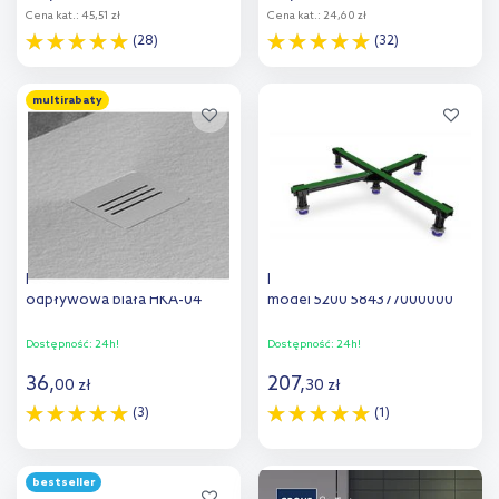
Cena kat.:
45,51 zł
Cena kat.:
24,60 zł
(28)
(32)
Do koszyka
Do koszyka
multirabaty
Dodaj do
Dodaj do
porównania
porównania
Radaway Kyntos F kratka
Kaldewei nogi do brodzików
odpływowa biała HKA-04
model 5200 584377000000
Dostępność:
24h!
Dostępność:
24h!
36
,
207
,
00
zł
30
zł
(3)
(1)
Do koszyka
Do koszyka
bestseller
Dodaj do
Dodaj do