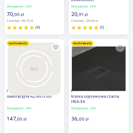
B440000001
Dostępność:
24h!
Dostępność:
24h!
70
,
20
,
00
zł
91
zł
Cena kat.:
86,10 zł
Cena kat.:
24,60 zł
(4)
(5)
Do koszyka
Do koszyka
multirabaty
multirabaty
Dodaj do
Dodaj do
porównania
porównania
Roca Magma osłona
Radaway Kyntos F Black
dekoracyjna A276513100
kratka odpływowa czarna
HKA-54
Dostępność:
24h!
Dostępność:
24h!
147
,
36
,
00
zł
00
zł