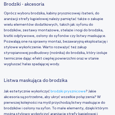
Brodziki - akcesoria
Oprócz wyboru brodzika, kabiny prysznicowej i baterii, do
aranżacji strefy kąpielowej należy pamiętać także o zakupie
wielu elementów dodatkowych, takich jak: syfonu do
brodzików, zestawy montażowe, stelaże i nogi do brodzika,
kratki odpływowe, osłony do syfonów czy listwy maskujące.
Pozwalają one na sprawny montaż, bezawaryjną eksploatację i
stylowe wykończenie. Warto rozważyć też zakup
styropianowej podbudowy (nośnika) do brodzika, który izoluje
termicznie dając efekt ciepłej powierzchni oraz w stanie
wygłuszać hałas spadającej wody.
Listwa maskująca do brodzika
Jak estetycznie wykończyć
brodziki prysznicowe
? Jakie
akcesoria są potrzebne, aby ukryć wszelkie połączenia? W
pierwszej kolejności na myśl przychodzą listwy maskujące do
brodzików i osłony na syfon. To małe elementy, dzięki którym
można stylowo wykończyć aranżację strefy kąpielowej i