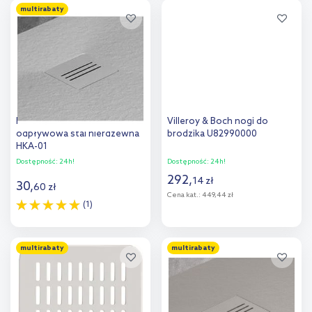
multirabaty
Dodaj do
Dodaj do
porównania
porównania
Radaway Kyntos F kratka
Villeroy & Boch nogi do
odpływowa stal nierdzewna
brodzika U82990000
HKA-01
Dostępność:
24h!
Dostępność:
24h!
292
,
14
zł
30
,
60
zł
Cena kat.:
449,44 zł
(1)
Do koszyka
Do koszyka
multirabaty
multirabaty
Dodaj do
Dodaj do
porównania
porównania