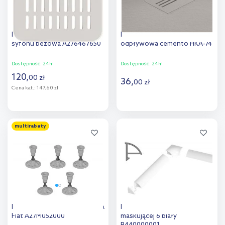
Roca Terran kratka do
Radaway Kyntos F kratka
syfonu beżowa A276467650
odpływowa cemento HKA-74
Dostępność:
24h!
Dostępność:
24h!
120
,
00
zł
36
,
00
zł
Cena kat.:
147,60 zł
Do koszyka
Do koszyka
multirabaty
Dodaj do
Dodaj do
porównania
porównania
Roca zestaw nóg do brodzika
Ravak zestaw do listwy
Flat A27M052000
maskującej 6 biały