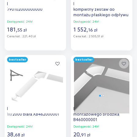
Duravit stelaż do brodzika
Hansgrohe uBox Universal
790102000000000
kompletny zestaw do
montażu płaskiego odpływu
liniowego 80 cm do
Dostępność:
24h!
Dostępność:
24h!
wyłożenia płytkami 56018180
181
,
1 552
,
55
zł
16
zł
Cena kat.:
221,40 zł
Cena kat.:
2 505,51 zł
Do koszyka
Do koszyka
bestseller
bestseller
Dodaj do
Dodaj do
porównania
porównania
Ravak listwa maskująca
Ravak element systemu
11/2000 biała XB462000001
montażowego brodzika
B460000001
Dostępność:
24h!
Dostępność:
24h!
38
,
20
,
68
zł
91
zł