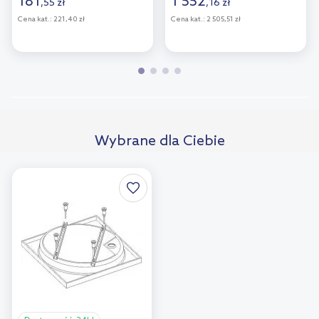
181
1 552
,
55
zł
,
16
zł
wyłożenia płytkami
56018180
Cena kat.:
221,40 zł
Cena kat.:
2 505,51 zł
Wybrane dla Ciebie