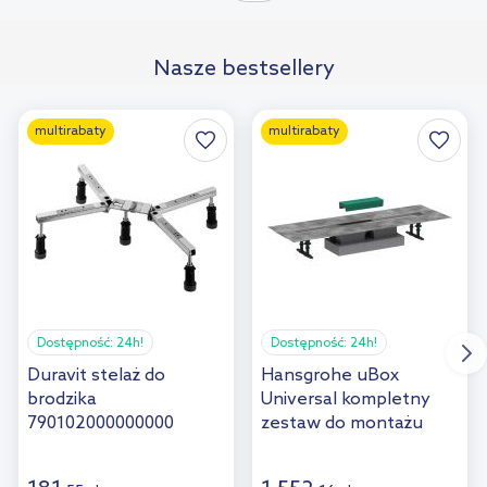
porównania
Nasze bestsellery
multirabaty
multirabaty
Dostępność:
24h!
Dostępność:
24h!
Duravit stelaż do
Hansgrohe uBox
brodzika
Universal kompletny
790102000000000
zestaw do montażu
płaskiego odpływu
liniowego 80 cm do