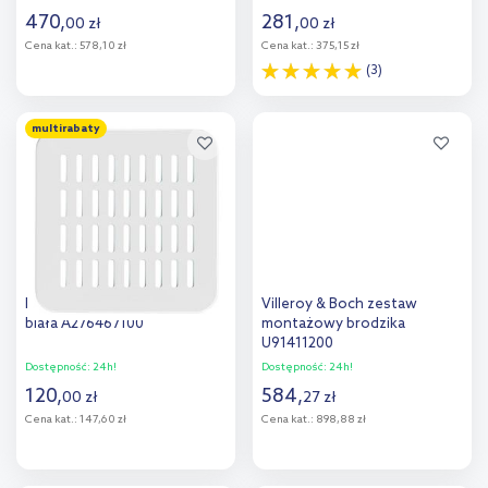
470
,
281
,
00
zł
00
zł
Cena kat.:
578,10 zł
Cena kat.:
375,15 zł
(3)
Do koszyka
Do koszyka
multirabaty
Dodaj do
Dodaj do
porównania
porównania
Roca Terran osłona syfonu
Villeroy & Boch zestaw
biała A276467100
montażowy brodzika
U91411200
Dostępność:
24h!
Dostępność:
24h!
120
,
584
,
00
zł
27
zł
Cena kat.:
147,60 zł
Cena kat.:
898,88 zł
Do koszyka
Do koszyka