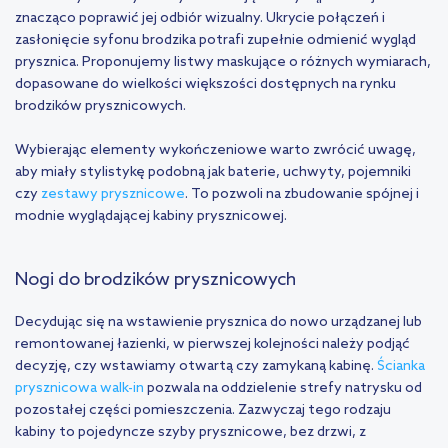
znacząco poprawić jej odbiór wizualny. Ukrycie połączeń i
zasłonięcie syfonu brodzika potrafi zupełnie odmienić wygląd
prysznica. Proponujemy listwy maskujące o różnych wymiarach,
dopasowane do wielkości większości dostępnych na rynku
brodzików prysznicowych.
Wybierając elementy wykończeniowe warto zwrócić uwagę,
aby miały stylistykę podobną jak baterie, uchwyty, pojemniki
czy
zestawy prysznicowe
. To pozwoli na zbudowanie spójnej i
modnie wyglądającej kabiny prysznicowej.
Nogi do brodzików prysznicowych
Decydując się na wstawienie prysznica do nowo urządzanej lub
remontowanej łazienki, w pierwszej kolejności należy podjąć
decyzję, czy wstawiamy otwartą czy zamykaną kabinę.
Ścianka
prysznicowa walk-in
pozwala na oddzielenie strefy natrysku od
pozostałej części pomieszczenia. Zazwyczaj tego rodzaju
kabiny to pojedyncze szyby prysznicowe, bez drzwi, z