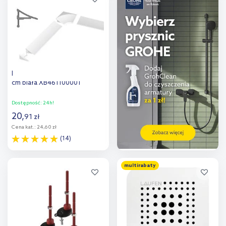
porównania
porównania
Ravak listwa maskująca 110
cm biała XB461100001
Dostępność:
24h!
20
,
91
zł
Cena kat.:
24,60 zł
(14)
Do koszyka
multirabaty
Dodaj do
porównania