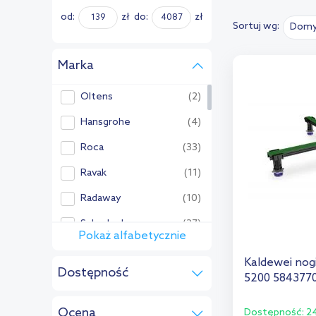
od:
zł
do:
zł
Sortuj wg:
Domy
Marka
Oltens
(2)
Hansgrohe
(4)
Roca
(33)
Ravak
(11)
Radaway
(10)
Schedpol
(27)
Pokaż alfabetycznie
Pozostałe:
Kaldewei nog
Dostępność
Balneo
(5)
5200 584377
w magazynie
(3)
Bette
(199)
Ocena
Dostępność:
24