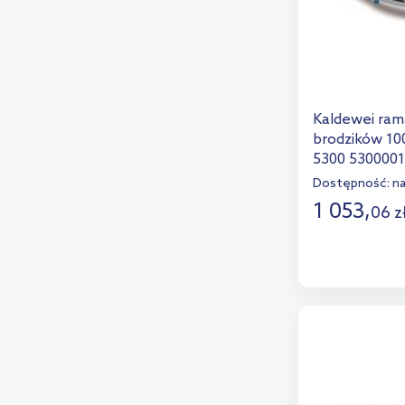
Kaldewei ra
brodzików 10
5300 530000
Dostępność:
n
1 053
,
06
z
D
Dod