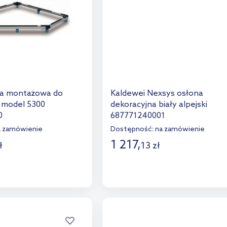
ma montażowa do
Kaldewei Nexsys osłona
 model 5300
dekoracyjna biały alpejski
0
687771240001
a zamówienie
Dostępność:
na zamówienie
1 217
,
ł
13
zł
o koszyka
Do koszyka
aj do porównania
Dodaj do porównania