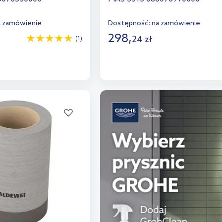
a zamówienie
Dostępność:
na zamówienie
298
,
24
zł
(1)
o koszyka
Do koszyka
aj do porównania
Dodaj do porównania