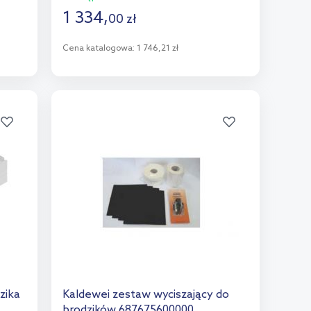
1 334
,
00
zł
Cena katalogowa:
1 746,21 zł
Do koszyka
Dodaj do porównania
zika
Kaldewei zestaw wyciszający do
brodzików 687675600000