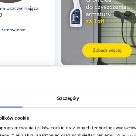
ma uszczelniająca
0
a zamówienie
o koszyka
aj do porównania
Szczegóły
 plików cookie
 oprogramowania i
cookie oraz innych technologii
plików
wydawców
tryny, z jej usług, analizować oraz wyświetlać reklamy
.
W tym cel