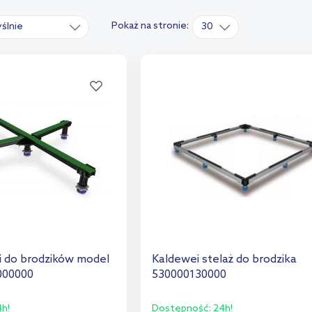
Pokaż na stronie:
ślnie
30
i do brodzików model
Kaldewei stelaż do brodzika
000000
530000130000
h!
Dostępność:
24h!