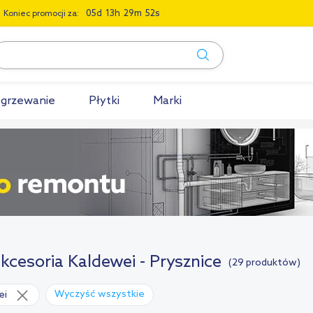
0
5
1
3
2
9
5
1
Koniec promocji za:
grzewanie
Płytki
Marki
akcesoria Kaldewei - Prysznice
(29 produktów)
Wyczyść wszystkie
ei