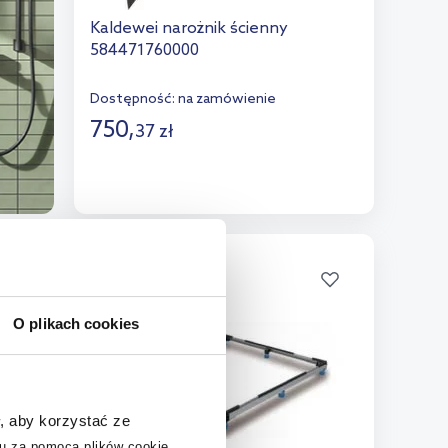
Kaldewei narożnik ścienny
584471760000
Dostępność:
na zamówienie
750
,
37
zł
Do koszyka
Dodaj do porównania
O plikach cookies
, aby korzystać ze
u za pomocą plików cookie