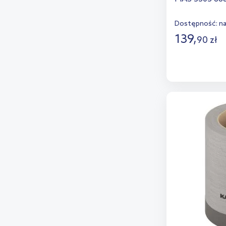
Riho
(8)
Dostępność:
n
Ronal
(3)
139
,
90
zł
Sanplast
(22)
D
Schedline
(18)
Dod
Steinberg
(1)
Tece
(3)
Viega
(3)
Villeroy & Boch
(6)