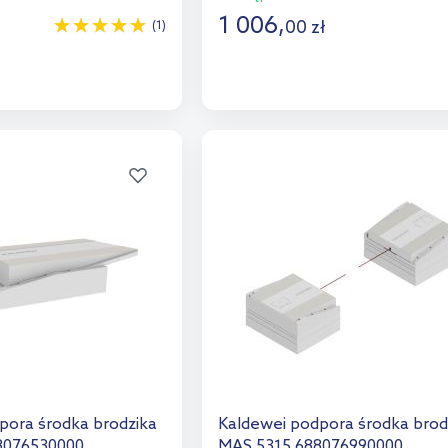
1 006
,
00
zł
(1)
o koszyka
Do koszyka
aj do porównania
Dodaj do porównania
pora środka brodzika
Kaldewei podpora środka brod
8076530000
MAS 5315 688076990000