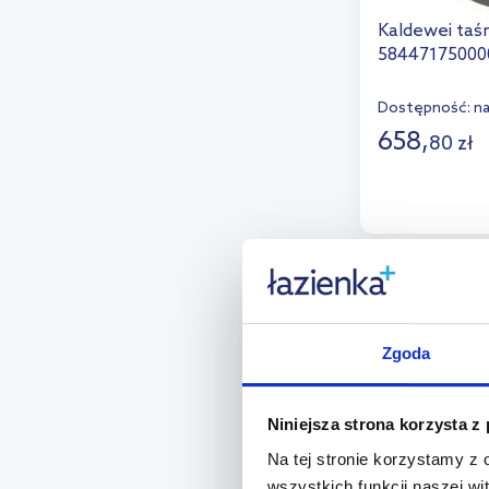
Kaldewei taś
58447175000
Dostępność:
n
658
,
80
zł
D
Dod
Zgoda
Niniejsza strona korzysta z
Na tej stronie korzystamy z
wszystkich funkcji naszej wi