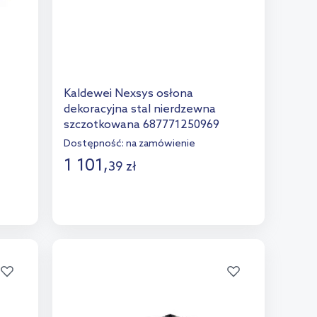
Kaldewei Nexsys osłona
dekoracyjna stal nierdzewna
szczotkowana 687771250969
Dostępność:
na zamówienie
1 101
,
39
zł
Do koszyka
Dodaj do porównania