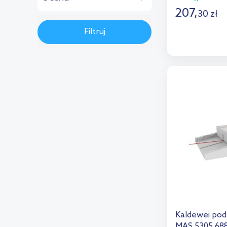
na zamówienie
(26)
Duravit
(18)
207
,
30
zł
(2)
Excellent
(2)
D
Filtruj
(1)
Geberit
(20)
Brak oceny
(26)
Dod
Huppe
(6)
Ideal Standard
(3)
Kaldewei
(29)
Kessel
(1)
Laufen
(6)
Meissen Keramik
(3)
New Trendy
(2)
Omnires
(1)
Polimat
(3)
Kaldewei pod
Polysan
(16)
MAS 5305 68