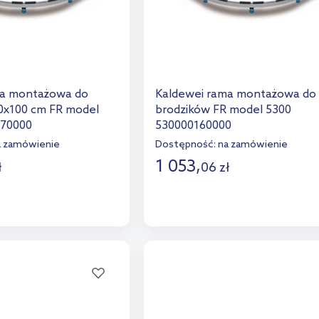
ma montażowa do
Kaldewei rama montażowa do
0x100 cm FR model
brodzików FR model 5300
170000
530000160000
a zamówienie
Dostępność:
na zamówienie
1 053
,
ł
06
zł
o koszyka
Do koszyka
aj do porównania
Dodaj do porównania