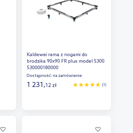
Kaldewei rama z nogami do
brodzika 90x90 FR plus model 5300
530000180000
Dostępność:
na zamówienie
1 231
,
12
zł
(1)
Do koszyka
Dodaj do porównania