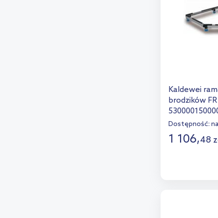
Kaldewei ra
brodzików FR
53000015000
Dostępność:
n
1 106
,
48
z
D
Dod