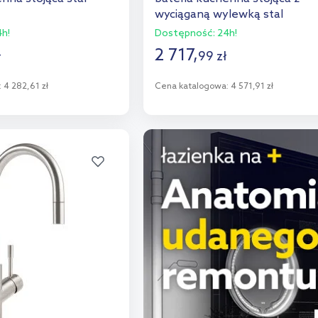
wyciąganą wylewką stal
nierdzewna 928000LC
h!
Dostępność:
24h!
2 717
,
ł
99
zł
:
4 282,61 zł
Cena katalogowa:
4 571,91 zł
o koszyka
Do koszyka
aj do porównania
Dodaj do porównania