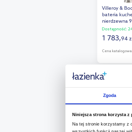
Kohlman
(13)
Villeroy & Bo
bateria kuche
Kuchinox
(45)
nierdzewna 
Laveo
(35)
Dostępność:
24
1 783
,
94
z
LaVita
(4)
Omnires
(86)
Cena katalogowa
Oras
(36)
D
Paffoni
(16)
Dod
multirabaty
Pyramis
(24)
Quadron
(98)
Zgoda
Ravak
(5)
Rea
(65)
Niniejsza strona korzysta z
Na tej stronie korzystamy z
Roca
(10)
wszystkich funkcji naszej wi