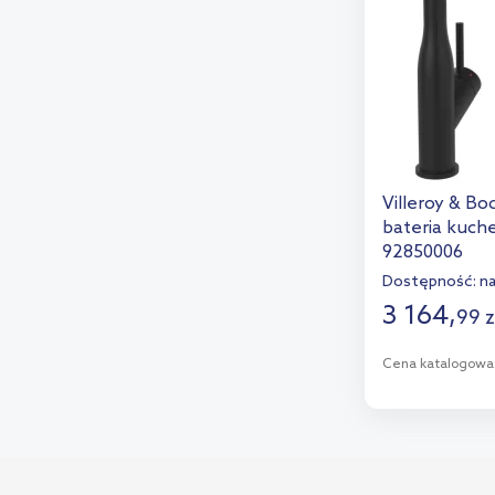
Villeroy & B
bateria kuch
92850006
Dostępność:
n
3 164
,
99
z
Cena katalogowa
D
Dod