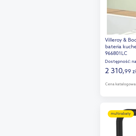
Villeroy & B
bateria kuche
966801LC
Dostępność:
n
2 310
,
99
z
Cena katalogowa
D
Dod
multirabaty