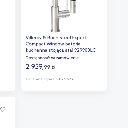
Villeroy & Boch Steel Expert
Compact Window bateria
kuchenna stojąca stal 929900LC
Dostępność:
na zamówienie
2 959
,
99
zł
Cena katalogowa:
5 026,52 zł
Do koszyka
Dodaj do porównania