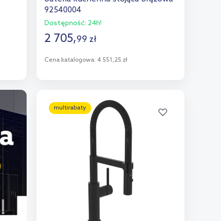
92540004
Dostępność:
24h!
2 705
,
99
zł
Cena katalogowa:
4 551,25 zł
Do koszyka
Dodaj do porównania
multirabaty