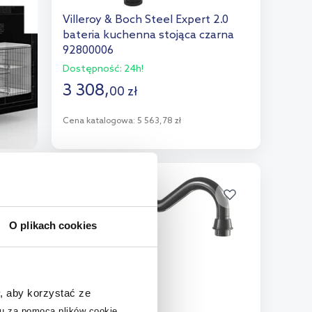
Villeroy & Boch Steel Expert 2.0
bateria kuchenna stojąca czarna
92800006
Dostępność:
24h!
3 308
,
00
zł
Cena katalogowa:
5 563,78 zł
Do koszyka
Dodaj do porównania
multirabaty
O plikach cookies
, aby korzystać ze
u za pomocą plików cookie