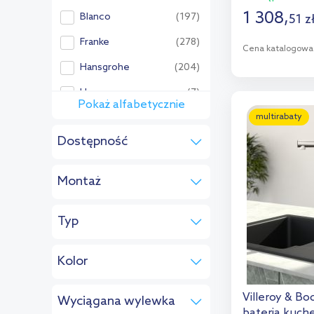
1 308
,
Blanco
(197)
51
z
Franke
(278)
Cena katalogowa
Hansgrohe
(204)
D
Hagser
(7)
Pokaż alfabetycznie
Dod
Pozostałe:
multirabaty
Dostępność
Alveus
(24)
w magazynie
(10)
Aqualine
(4)
Montaż
na zamówienie
(6)
Art Platino
(4)
stojąca
(16)
Axor
(48)
Typ
jednouchwytowa
(16)
Berg
(22)
Kolor
Blue Water
(57)
stal szlachetna
(7)
Corsan
(4)
Villeroy & B
Wyciągana wylewka
czarny
(4)
bateria kuche