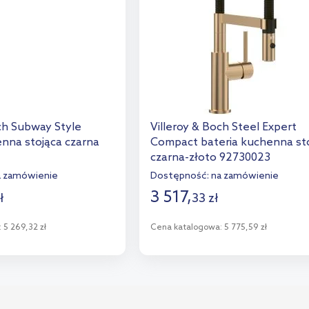
och Subway Style
Villeroy & Boch Steel Expert
enna stojąca czarna
Compact bateria kuchenna st
czarna-złoto 92730023
a zamówienie
Dostępność:
na zamówienie
3 517
,
ł
33
zł
:
5 269,32 zł
Cena katalogowa:
5 775,59 zł
o koszyka
Do koszyka
aj do porównania
Dodaj do porównania