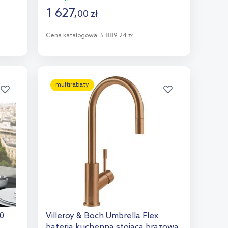
1 627
,
00
zł
Cena katalogowa:
5 889,24 zł
Do koszyka
Dodaj do porównania
multirabaty
.0
Villeroy & Boch Umbrella Flex
bateria kuchenna stojąca brązowa