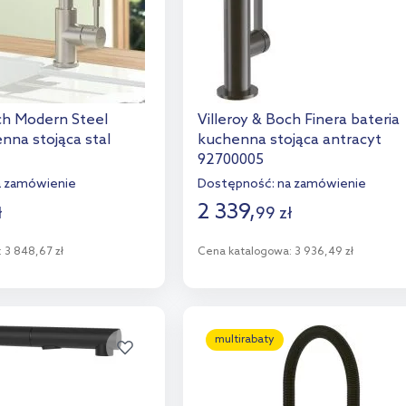
och Modern Steel
Villeroy & Boch Finera bateria
nna stojąca stal
kuchenna stojąca antracyt
92700005
a zamówienie
Dostępność:
na zamówienie
2 339
,
ł
99
zł
:
3 848,67 zł
Cena katalogowa:
3 936,49 zł
o koszyka
Do koszyka
aj do porównania
Dodaj do porównania
multirabaty