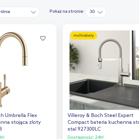
Pokaż na stronie:
ślnie
30
multirabaty
ch Umbrella Flex
Villeroy & Boch Steel Expert
nna stojąca zloty
Compact bateria kuchenna st
3
stal 927300LC
h!
Dostępność:
24h!