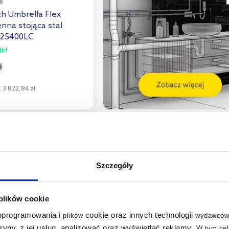
ch Umbrella Flex
nna stojąca stal
925400LC
h!
ł
:
3 822,84 zł
o koszyka
aj do porównania
multirabaty
Szczegóły
 plików cookie
 oprogramowania i
cookie oraz innych technologii
plików
wydawców
tryny, z jej usług, analizować oraz wyświetlać reklamy
.
W tym cel