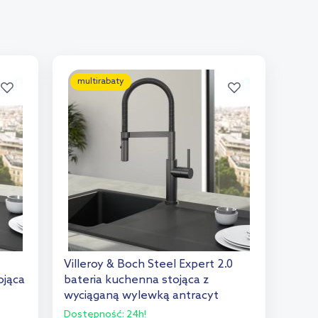
multirabaty
Villeroy & Boch Steel Expert 2.0
ojąca
bateria kuchenna stojąca z
wyciąganą wylewką antracyt
92800005
Dostępność:
24h!