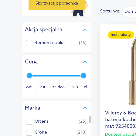
Skorzystaj z poradnika
Sortuj wg:
Domy
›
Akcja specjalna
multirabaty
Remont na plus
(15)
Cena
od:
zł
do:
zł
Marka
Villeroy & Bo
bateria kuche
Oltens
(25)
mat 9254000
Grohe
(213)
Dostępność:
24