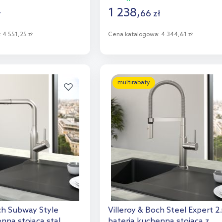
1 238
,
ł
66
zł
:
4 551,25 zł
Cena katalogowa:
4 344,61 zł
o koszyka
Do koszyka
aj do porównania
Dodaj do porównania
multirabaty
och Subway Style
Villeroy & Boch Steel Expert 2
nna stojąca stal
bateria kuchenna stojąca z