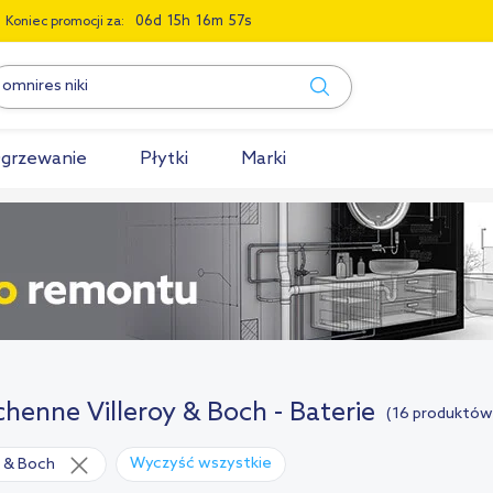
0
6
1
5
1
6
5
6
Koniec promocji za:
grzewanie
Płytki
Marki
chenne Villeroy & Boch - Baterie
(16 produktów
Wyczyść wszystkie
y & Boch