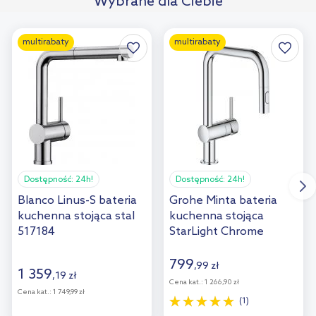
Wybrane dla Ciebie
multirabaty
multirabaty
Dostępność:
24h!
Dostępność:
24h!
Blanco Linus-S bateria
Grohe Minta bateria
kuchenna stojąca stal
kuchenna stojąca
517184
StarLight Chrome
32322002
799
,
99
zł
1 359
,
19
zł
Cena kat.:
1 266,90 zł
Cena kat.:
1 749,99 zł
(1)