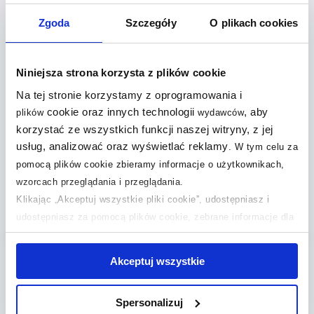
Jaka powinna być wysokość baterii w
+
Zgoda
Szczegóły
O plikach cookies
kuchni?
+
Jak dopasować baterię do zlewu?
Niniejsza strona korzysta z plików cookie
Na tej stronie korzystamy z oprogramowania i
Jaka bateria do zlewozmywaka
+
cookie oraz innych technologii
, aby
plików
wydawców
stalowego?
korzystać ze wszystkich funkcji naszej witryny, z jej
usług, analizować oraz wyświetlać reklamy
.
W tym celu za
+
Jaka bateria do czarnego zlewu?
pomocą plików cookie zbieramy informacje o użytkownikach,
wzorcach przeglądania i przeglądania.
Czy czarna bateria kuchenna jest
+
Klikając „Akceptuj wszystkie pliki cookie”, udostępniasz i
praktyczna?
udostępniasz za pomocą plików cookie, zebrane informacje dla
użytkowników zewnętrznych, a także nasi partnerzy reklamowi.
Jeśli chcesz, włącz „Tylko wymagane pliki cookie”.
Pamiętaj
Akceptuj wszystkie
jednak, że zablokowane niektóre pliki cookie mogą mieć wpływ
Szukaj według marki
na sposób dostarczania treści niedostosowanych do potrzeb
Spersonalizuj
użytkowników.