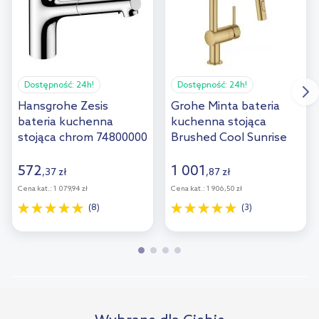
Dostępność:
24h!
Dostępność:
24h!
Hansgrohe Zesis
Grohe Minta bateria
bateria kuchenna
kuchenna stojąca
stojąca chrom 74800000
Brushed Cool Sunrise
32321GN2
572
1 001
,
37
zł
,
87
zł
Cena kat.:
1 079,94 zł
Cena kat.:
1 906,50 zł
(8)
(3)