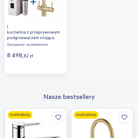
InSinkErator bateria
kuchenna z przepływowym
podgrzewaczem stojąca
złoty szczotkowany
Dostępność:
na zamówienie
44837ASCZ
8 498
,
82
zł
Do koszyka
Dodaj do
Nasze bestsellery
porównania
multirabaty
multirabaty