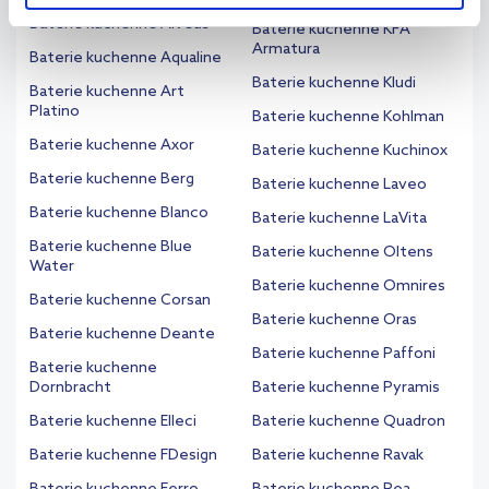
Baterie kuchenne Alveus
Baterie kuchenne KFA
Aby uzyskać więcej informacji na temat plików plików cookie,
Armatura
Baterie kuchenne Aqualine
kliknij „Ustawienia plików cookie”.
Jeśli chcesz uzyskać więcej
Baterie kuchenne Kludi
Baterie kuchenne Art
informacji na temat plików cookie i tego, dlaczego ich przepisy,
Platino
Baterie kuchenne Kohlman
przejdź do zakładek „Informacje o plikach cookie”.
Baterie kuchenne Axor
Baterie kuchenne Kuchinox
Baterie kuchenne Berg
Baterie kuchenne Laveo
Baterie kuchenne Blanco
Baterie kuchenne LaVita
Baterie kuchenne Blue
Baterie kuchenne Oltens
Water
Baterie kuchenne Omnires
Baterie kuchenne Corsan
Baterie kuchenne Oras
Baterie kuchenne Deante
Baterie kuchenne Paffoni
Baterie kuchenne
Dornbracht
Baterie kuchenne Pyramis
Baterie kuchenne Elleci
Baterie kuchenne Quadron
Baterie kuchenne FDesign
Baterie kuchenne Ravak