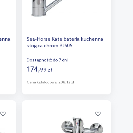
henna
Sea-Horse Kate bateria kuchenna
stojąca chrom BJ505
Dostępność:
do 7 dni
174
,
99
zł
Cena katalogowa:
208,12 zł
Do koszyka
Dodaj do porównania