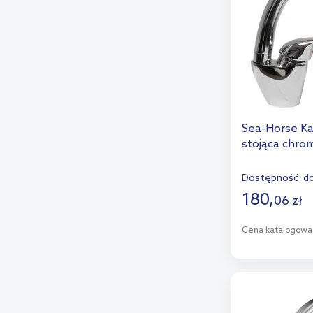
Sea-Horse Ka
stojąca chro
Dostępność:
do
180
,
06
zł
Cena katalogowa
D
Dod