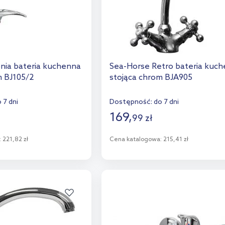
nia bateria kuchenna
Sea-Horse Retro bateria kuc
m BJ105/2
stojąca chrom BJA905
 7 dni
Dostępność:
do 7 dni
169
,
99
zł
:
221,82 zł
Cena katalogowa:
215,41 zł
o koszyka
Do koszyka
aj do porównania
Dodaj do porównania