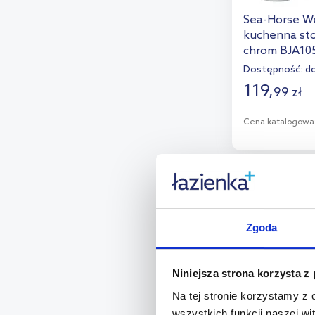
Sea-Horse We
LaVita
(4)
kuchenna sto
Omnires
(86)
chrom BJA10
Dostępność:
do
Oras
(36)
119
,
99
zł
Paffoni
(16)
Pyramis
(24)
Cena katalogowa
Quadron
(98)
D
Ravak
(5)
Dod
Rea
(65)
Roca
(10)
Zgoda
Ruvetti
(37)
Niniejsza strona korzysta z
Sapho
(20)
Na tej stronie korzystamy z
Schell
(2)
wszystkich funkcji naszej wi