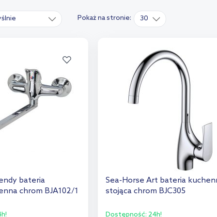
Pokaż na stronie:
ślnie
30
ndy bateria
Sea-Horse Art bateria kuchen
ienna chrom BJA102/1
stojąca chrom BJC305
h!
Dostępność:
24h!