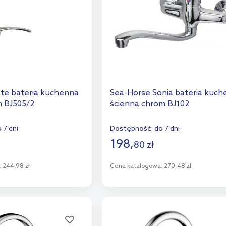
te bateria kuchenna
Sea-Horse Sonia bateria kuc
m BJ505/2
ścienna chrom BJ102
 7 dni
Dostępność:
do 7 dni
198
,
80
zł
:
244,98 zł
Cena katalogowa:
270,48 zł
o koszyka
Do koszyka
aj do porównania
Dodaj do porównania