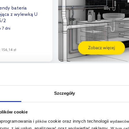
ndy bateria
jąca z wylewką U
5/2
 7 dni
:
156,14 zł
o koszyka
aj do porównania
Szczegóły
 plików cookie
 oprogramowania i
cookie oraz innych technologii
plików
wydawców
tryny, z jej usług, analizować oraz wyświetlać reklamy
.
W tym cel