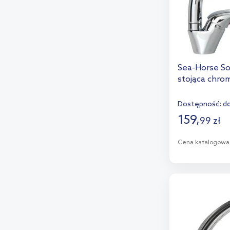
Sea-Horse So
stojąca chro
Dostępność:
do
159
,
99
zł
Cena katalogowa
D
Dod