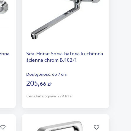
henna
Sea-Horse Sonia bateria kuchenna
ścienna chrom BJ102/1
Dostępność:
do 7 dni
205
,
66
zł
Cena katalogowa:
279,81 zł
Do koszyka
Dodaj do porównania