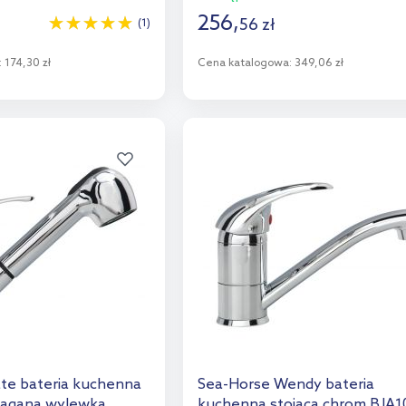
256
,
56
zł
(1)
:
174,30 zł
Cena katalogowa:
349,06 zł
o koszyka
Do koszyka
aj do porównania
Dodaj do porównania
te bateria kuchenna
Sea-Horse Wendy bateria
ciąganą wylewką
kuchenna stojąca chrom BJA1