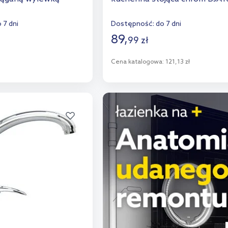
 7 dni
Dostępność:
do 7 dni
89
,
99
zł
o koszyka
Cena katalogowa:
121,13 zł
aj do porównania
Do koszyka
Dodaj do porównania