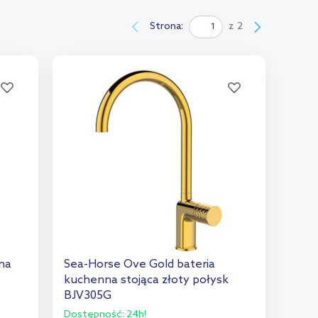
Strona:
z
2
na
Sea-Horse Ove Gold bateria
kuchenna stojąca złoty połysk
BJV305G
Dostępność:
24h!