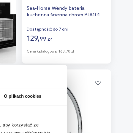
Sea-Horse Wendy bateria
kuchenna ścienna chrom BJA101
Dostępność:
do 7 dni
129
,
99
zł
Cena katalogowa:
163,70 zł
Do koszyka
Dodaj do porównania
O plikach cookies
, aby korzystać ze
u za pomocą plików cookie