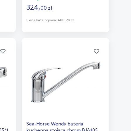
324
,
00
zł
Cena katalogowa:
488,29 zł
Do koszyka
Dodaj do porównania
Sea-Horse Wendy bateria
05/1
kuchenna stojąca chrom BJA105