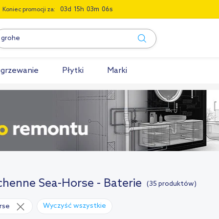
0
3
1
5
0
3
0
5
Koniec promocji za:
grzewanie
Płytki
Marki
chenne Sea-Horse - Baterie
(35 produktów)
Wyczyść wszystkie
rse