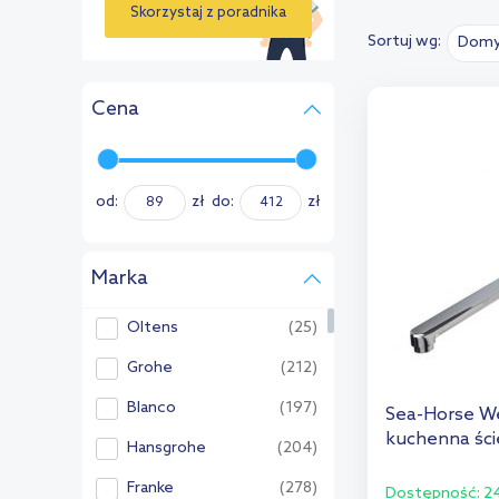
Skorzystaj z poradnika
Sortuj wg:
Domy
›
Cena
od:
zł
do:
zł
Marka
Oltens
(25)
Grohe
(212)
Blanco
(197)
Sea-Horse We
kuchenna śc
Hansgrohe
(204)
Franke
(278)
Dostępność:
24