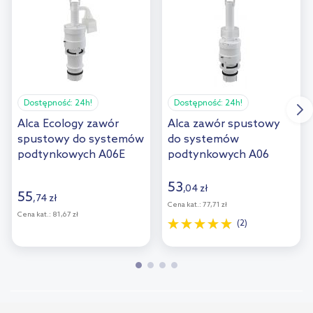
Dostępność:
24h!
Dostępność:
24h!
Alca Ecology zawór
Alca zawór spustowy
spustowy do systemów
do systemów
podtynkowych A06E
podtynkowych A06
53
,
04
zł
55
,
74
zł
Cena kat.:
77,71 zł
Cena kat.:
81,67 zł
(2)