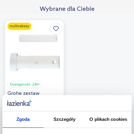
Wybrane dla Ciebie
multirabaty
Dostępność:
24h!
Grohe zestaw
przedłużek do zaworów
podtynkowych
45202000
Zgoda
Szczegóły
O plikach cookies
61
,
00
zł
Cena kat.:
83,89 zł