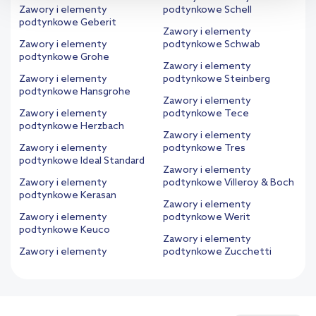
informacji na temat plików cookie i tego, dlaczego ich przepisy,
Zawory i elementy
podtynkowe Schell
przejdź do zakładek „Informacje o plikach cookie”.
podtynkowe Geberit
Zawory i elementy
Zawory i elementy
podtynkowe Schwab
podtynkowe Grohe
Zawory i elementy
Zawory i elementy
podtynkowe Steinberg
podtynkowe Hansgrohe
Zawory i elementy
Zawory i elementy
podtynkowe Tece
podtynkowe Herzbach
Zawory i elementy
Zawory i elementy
podtynkowe Tres
podtynkowe Ideal Standard
Zawory i elementy
Zawory i elementy
podtynkowe Villeroy & Boch
podtynkowe Kerasan
Zawory i elementy
Zawory i elementy
podtynkowe Werit
podtynkowe Keuco
Zawory i elementy
Zawory i elementy
podtynkowe Zucchetti