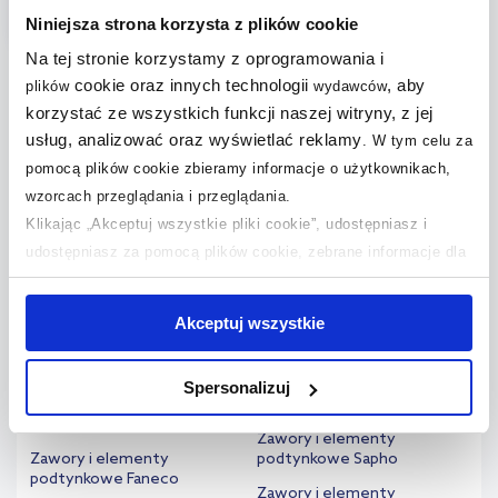
Niniejsza strona korzysta z plików cookie
Na tej stronie korzystamy z oprogramowania i
cookie oraz innych technologii
, aby
plików
wydawców
korzystać ze wszystkich funkcji naszej witryny, z jej
Szukaj według marki
usług, analizować oraz wyświetlać reklamy
.
W tym celu za
pomocą plików cookie zbieramy informacje o użytkownikach,
Zawory i elementy
podtynkowe Kludi
wzorcach przeglądania i przeglądania.
podtynkowe Alca
Zawory i elementy
Klikając „Akceptuj wszystkie pliki cookie”, udostępniasz i
Zawory i elementy
podtynkowe Koło
udostępniasz za pomocą plików cookie, zebrane informacje dla
podtynkowe Axor
Zawory i elementy
użytkowników zewnętrznych, a także nasi partnerzy reklamowi.
Zawory i elementy
podtynkowe Omnires
Jeśli chcesz, włącz „Tylko wymagane pliki cookie”.
Pamiętaj
podtynkowe Deante
Akceptuj wszystkie
Zawory i elementy
jednak, że zablokowane niektóre pliki cookie mogą mieć wpływ
Zawory i elementy
podtynkowe Oras
na sposób dostarczania treści niedostosowanych do potrzeb
podtynkowe Dornbracht
Zawory i elementy
Spersonalizuj
użytkowników.
Zawory i elementy
podtynkowe Roca
podtynkowe Duravit
Zawory i elementy
Aby uzyskać więcej informacji na temat plików plików cookie,
Zawory i elementy
podtynkowe Sapho
kliknij „Ustawienia plików cookie”.
Jeśli chcesz uzyskać więcej
podtynkowe Faneco
Zawory i elementy