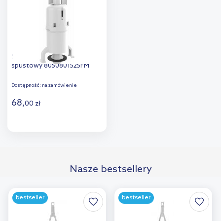
Schwab Wisa zawór
spustowy 8050801525FM
Dostępność:
na zamówienie
68
,
00
zł
Do koszyka
Dodaj do
Nasze bestsellery
porównania
bestseller
bestseller