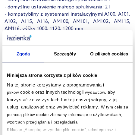
- domyślne ustawienie małego spłukiwania: 2 l
- kompatybilny z systemami instalacyjnymi A100, A101,
A102, A115, A116, AM100, AM101, AM102, AM115,
AM116, výšky 1000, 1120, 1200 mm
- podwójne spłukiwanie
- przesłona do regulacji ilości wody spłukującej
- materiał: ABS
Zgoda
Szczegóły
O plikach cookies
- kolor: biały
Dane techniczne
Niniejsza strona korzysta z plików cookie
Marka
Alca
Na tej stronie korzystamy z oprogramowania i
cookie oraz innych technologii
, aby
plików
wydawców
Seria
Ecology
korzystać ze wszystkich funkcji naszej witryny, z jej
usług, analizować oraz wyświetlać reklamy
.
W tym celu za
Kod EAN
8595580511258
pomocą plików cookie zbieramy informacje o użytkownikach,
Wymiary z opakowaniem
43 x 39 x 59 cm
wzorcach przeglądania i przeglądania.
Klikając „Akceptuj wszystkie pliki cookie”, udostępniasz i
Waga z opakowaniem
0,31 kg