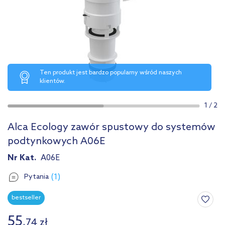
Ten produkt jest bardzo popularny wśród naszych
klientów.
1
/
2
Alca Ecology zawór spustowy do systemów
podtynkowych A06E
Nr Kat.
A06E
(1)
Pytania
bestseller
55
,
74
zł