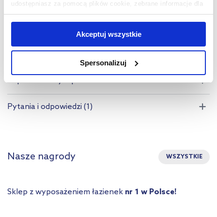
udostępniasz za pomocą plików cookie, zebrane informacje dla
Gwarancja
Pobierz
użytkowników zewnętrznych, a także nasi partnerzy reklamowi.
Jeśli chcesz, włącz „Tylko wymagane pliki cookie”.
Pamiętaj
Dane producenta
Zobacz
Akceptuj wszystkie
jednak, że zablokowane niektóre pliki cookie mogą mieć wpływ
na sposób dostarczania treści niedostosowanych do potrzeb
Spersonalizuj
użytkowników.
Kupowane z tym produktem:
Aby uzyskać więcej informacji na temat plików plików cookie,
kliknij „Ustawienia plików cookie”.
Jeśli chcesz uzyskać więcej
Pytania i odpowiedzi (1)
informacji na temat plików cookie i tego, dlaczego ich przepisy,
przejdź do zakładek „Informacje o plikach cookie”.
Nasze nagrody
WSZYSTKIE
Sklep z wyposażeniem łazienek
nr 1 w Polsce!