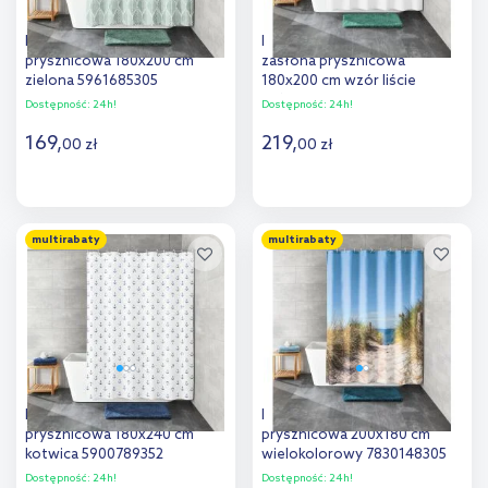
Kleine Wolke Leaf zasłona
Kleine Wolke Floresta
prysznicowa 180x200 cm
zasłona prysznicowa
zielona 5961685305
180x200 cm wzór liście
5912600305
Dostępność:
24h!
Dostępność:
24h!
169
,
219
,
00
zł
00
zł
Do koszyka
Do koszyka
multirabaty
multirabaty
Dodaj do
Dodaj do
porównania
porównania
Kleine Wolke Anchor zasłona
Kleine Wolke Borkum zasłona
prysznicowa 180x240 cm
prysznicowa 200x180 cm
kotwica 5900789352
wielokolorowy 7830148305
Dostępność:
24h!
Dostępność:
24h!