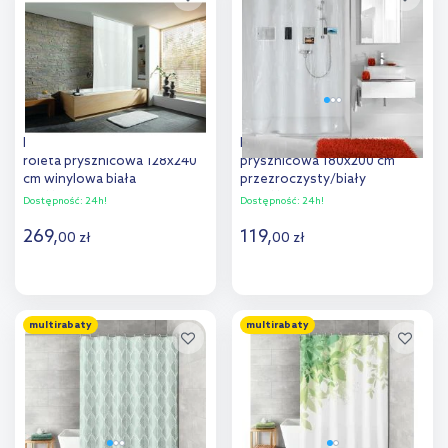
porównania
Kleine Wolke Duschrollo
Kleine Wolke Pocket zasłona
roleta prysznicowa 128x240
prysznicowa 180x200 cm
cm winylowa biała
przezroczysty/biały
3321109747
7823116305
Dostępność:
24h!
Dostępność:
24h!
269
,
119
,
00
zł
00
zł
Do koszyka
Do koszyka
multirabaty
multirabaty
Dodaj do
Dodaj do
porównania
porównania