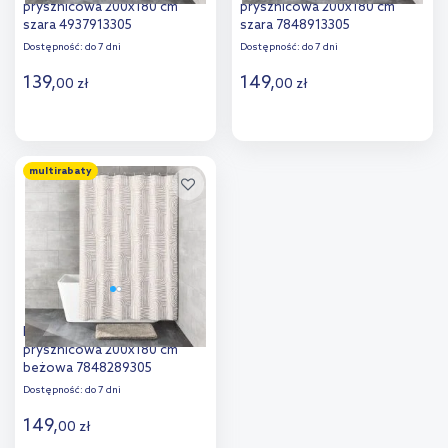
prysznicowa 200x180 cm
prysznicowa 200x180 cm
szara 4937913305
szara 7848913305
Dostępność:
do 7 dni
Dostępność:
do 7 dni
139
,
149
,
00
zł
00
zł
Do koszyka
Do koszyka
multirabaty
Dodaj do
Dodaj do
porównania
porównania
Kleine Wolke Linja zasłona
prysznicowa 200x180 cm
beżowa 7848289305
Dostępność:
do 7 dni
149
,
00
zł