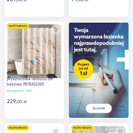
00
zł
00
zł
Do koszyka
Do koszyka
multirabaty
Dodaj do
Dodaj do
porównania
porównania
Kleine Wolke Sylt zasłona
prysznicowa 180x200 cm
beżowa 7818202305
Dostępność:
24h!
229
,
00
zł
Do koszyka
multirabaty
multirabaty
Dodaj do