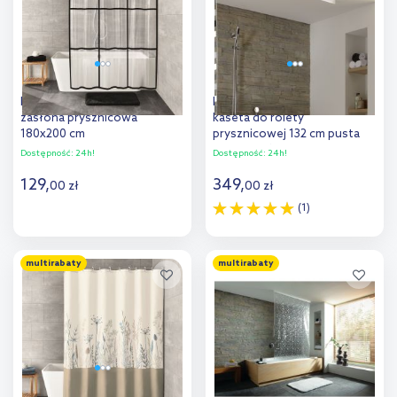
Kleine Wolke Brooklyn
Kleine Wolke Duschrollo
zasłona prysznicowa
kaseta do rolety
180x200 cm
prysznicowej 132 cm pusta
przezroczysty/czarny
biała 3320100746
Dostępność:
24h!
Dostępność:
24h!
7823116305
129
,
349
,
00
zł
00
zł
(1)
Do koszyka
Do koszyka
multirabaty
multirabaty
Dodaj do
Dodaj do
porównania
porównania