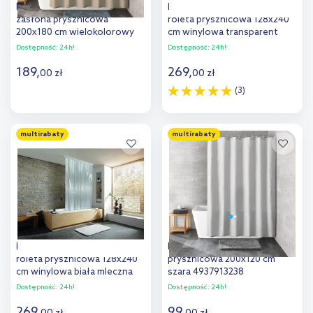
Kleine Wolke Savannah
Kleine Wolke Duschrollo
zasłona prysznicowa
roleta prysznicowa 128x240
200x180 cm wielokolorowy
cm winylowa transparent
7819148305
3321116747
Dostępność:
24h!
Dostępność:
24h!
189
,
269
,
00
zł
00
zł
(3)
Do koszyka
Do koszyka
multirabaty
multirabaty
Dodaj do
Dodaj do
porównania
porównania
Kleine Wolke Duschrollo
Kleine Wolke Kito zasłona
roleta prysznicowa 128x240
prysznicowa 200x120 cm
cm winylowa biała mleczna
szara 4937913238
3321108747
Dostępność:
24h!
Dostępność:
24h!
269
,
99
,