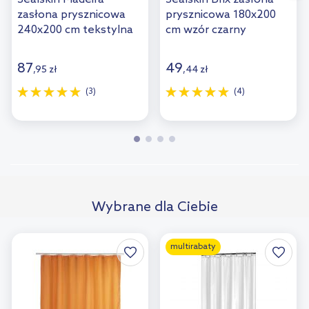
zasłona prysznicowa
prysznicowa 180x200
240x200 cm tekstylna
cm wzór czarny
biały 238501510
210961319
87
49
,
95
zł
,
44
zł
(3)
(4)
Wybrane dla Ciebie
multirabaty