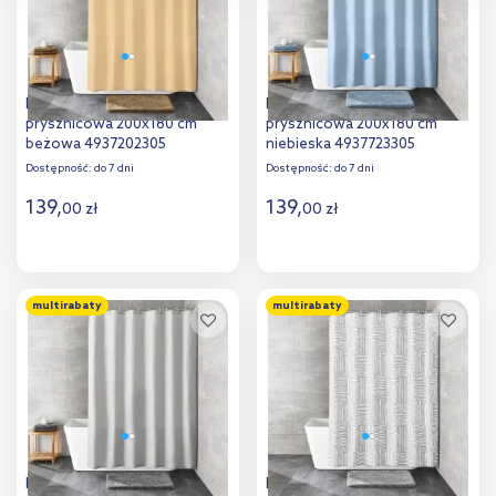
przejdź do zakładek „Informacje o plikach cookie”.
Kleine Wolke Kito zasłona
Kleine Wolke Kito zasłona
prysznicowa 200x180 cm
prysznicowa 200x180 cm
beżowa 4937202305
niebieska 4937723305
Dostępność:
do 7 dni
Dostępność:
do 7 dni
139
,
139
,
00
zł
00
zł
Do koszyka
Do koszyka
multirabaty
multirabaty
Dodaj do
Dodaj do
porównania
porównania
Kleine Wolke Kito zasłona
Kleine Wolke Linja zasłona