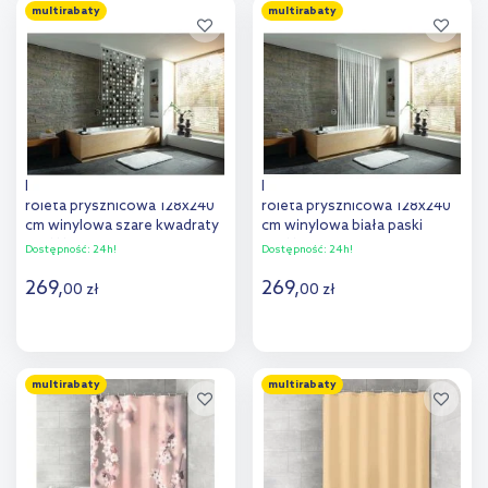
multirabaty
multirabaty
Dodaj do
Dodaj do
porównania
porównania
Kleine Wolke Duschrollo
Kleine Wolke Duschrollo
roleta prysznicowa 128x240
roleta prysznicowa 128x240
cm winylowa szare kwadraty
cm winylowa biała paski
3321110747
3321100747
Dostępność:
24h!
Dostępność:
24h!
269
,
269
,
00
zł
00
zł
Do koszyka
Do koszyka
multirabaty
multirabaty
Dodaj do
Dodaj do
porównania
porównania