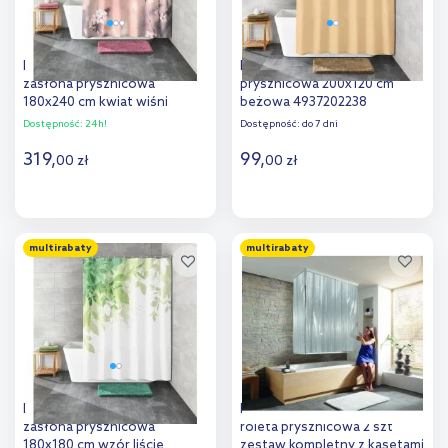
Kleine Wolke Blossom
Kleine Wolke Kito zasłona
zasłona prysznicowa
prysznicowa 200x120 cm
180x240 cm kwiat wiśni
beżowa 4937202238
5956401352
Dostępność:
24h!
Dostępność:
do 7 dni
319
,
99
,
00
zł
00
zł
Do koszyka
Do koszyka
multirabaty
multirabaty
Dodaj do
Dodaj do
porównania
porównania
Kleine Wolke Floresta
Kleine Wolke Duschrollo
zasłona prysznicowa
roleta prysznicowa 2 szt
180x180 cm wzór liście
zestaw kompletny z kasetami