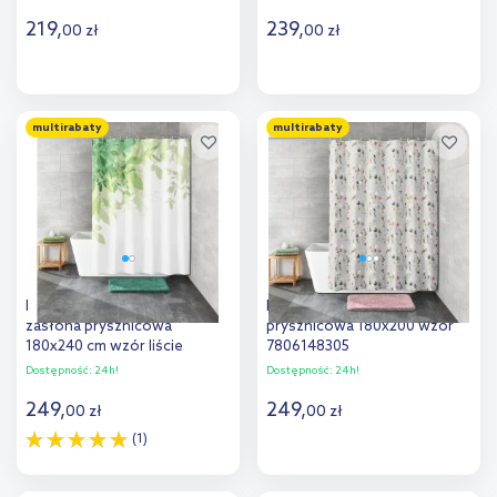
219
,
239
,
00
zł
00
zł
Do koszyka
Do koszyka
multirabaty
multirabaty
Dodaj do
Dodaj do
porównania
porównania
Kleine Wolke Floresta
Kleine Wolke Flores Zasłona
zasłona prysznicowa
prysznicowa 180x200 wzór
180x240 cm wzór liście
7806148305
5912600352
Dostępność:
24h!
Dostępność:
24h!
249
,
249
,
00
zł
00
zł
(1)
Do koszyka
Do koszyka