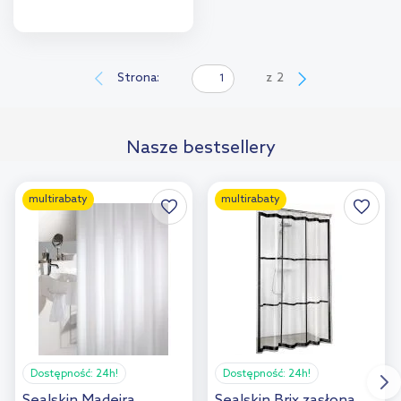
Do koszyka
Dodaj do
Strona:
z
2
porównania
Nasze bestsellery
multirabaty
multirabaty
Dostępność:
24h!
Dostępność:
24h!
Sealskin Madeira
Sealskin Brix zasłona