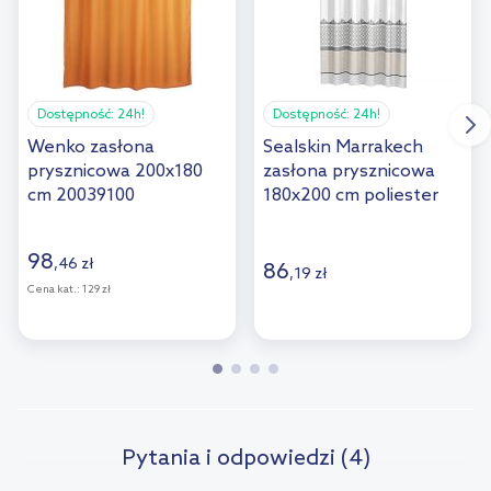
Dostępność:
24h!
Dostępność:
24h!
Wenko zasłona
Sealskin Marrakech
prysznicowa 200x180
zasłona prysznicowa
cm 20039100
180x200 cm poliester
srebrny/orientalny
235281318
98
,
46
zł
86
,
19
zł
Cena kat.:
129 zł
Pytania i odpowiedzi (4)