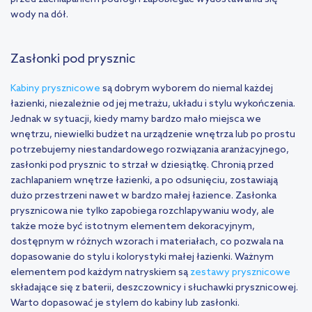
wody na dół.
Zasłonki pod prysznic
Kabiny prysznicowe
są dobrym wyborem do niemal każdej
łazienki, niezależnie od jej metrażu, układu i stylu wykończenia.
Jednak w sytuacji, kiedy mamy bardzo mało miejsca we
wnętrzu, niewielki budżet na urządzenie wnętrza lub po prostu
potrzebujemy niestandardowego rozwiązania aranżacyjnego,
zasłonki pod prysznic to strzał w dziesiątkę. Chronią przed
zachlapaniem wnętrze łazienki, a po odsunięciu, zostawiają
dużo przestrzeni nawet w bardzo małej łazience. Zasłonka
prysznicowa nie tylko zapobiega rozchlapywaniu wody, ale
także może być istotnym elementem dekoracyjnym,
dostępnym w różnych wzorach i materiałach, co pozwala na
dopasowanie do stylu i kolorystyki małej łazienki. Ważnym
elementem pod każdym natryskiem są
zestawy prysznicowe
składające się z baterii, deszczownicy i słuchawki prysznicowej.
Warto dopasować je stylem do kabiny lub zasłonki.