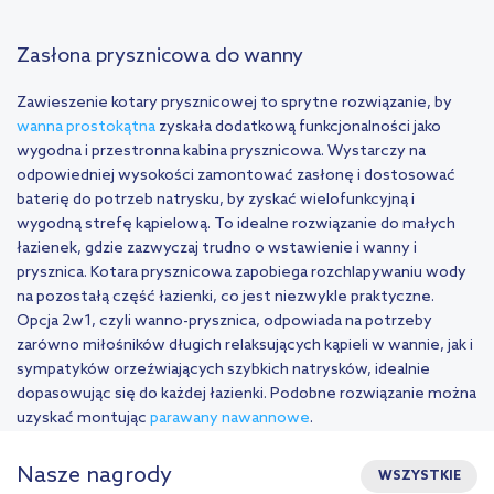
Zasłona prysznicowa do wanny
Zawieszenie kotary prysznicowej to sprytne rozwiązanie, by
wanna prostokątna
zyskała dodatkową funkcjonalności jako
wygodna i przestronna kabina prysznicowa. Wystarczy na
odpowiedniej wysokości zamontować zasłonę i dostosować
baterię do potrzeb natrysku, by zyskać wielofunkcyjną i
wygodną strefę kąpielową. To idealne rozwiązanie do małych
łazienek, gdzie zazwyczaj trudno o wstawienie i wanny i
prysznica. Kotara prysznicowa zapobiega rozchlapywaniu wody
na pozostałą część łazienki, co jest niezwykle praktyczne.
Opcja 2w1, czyli wanno-prysznica, odpowiada na potrzeby
zarówno miłośników długich relaksujących kąpieli w wannie, jak i
sympatyków orzeźwiających szybkich natrysków, idealnie
dopasowując się do każdej łazienki. Podobne rozwiązanie można
uzyskać montując
parawany nawannowe
.
Nasze nagrody
WSZYSTKIE