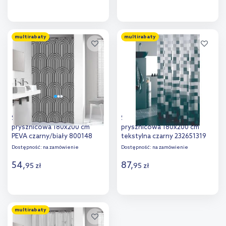
Do koszyka
Do koszyka
multirabaty
multirabaty
Dodaj do
Dodaj do
porównania
porównania
Sealskin Brave zasłona
Sealskin Pixel zasłona
prysznicowa 180x200 cm
prysznicowa 180x200 cm
PEVA czarny/biały 800148
tekstylna czarny 232651319
Dostępność:
na zamówienie
Dostępność:
na zamówienie
54
,
87
,
95
zł
95
zł
Do koszyka
Do koszyka
multirabaty
Dodaj do
Dodaj do