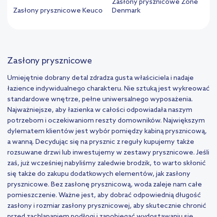
Zasłony prysznicowe Zone
Zasłony prysznicowe Keuco
Denmark
Zasłony prysznicowe
Umiejętnie dobrany detal zdradza gusta właściciela i nadaje
łazience indywidualnego charakteru. Nie sztuką jest wykreować
standardowe wnętrze, pełne uniwersalnego wyposażenia.
Najważniejsze, aby łazienka w całości odpowiadała naszym
potrzebom i oczekiwaniom reszty domowników. Największym
dylematem klientów jest wybór pomiędzy kabiną prysznicową,
a wanną. Decydując się na prysznic z reguły kupujemy także
rozsuwane drzwi lub inwestujemy w zestawy prysznicowe. Jeśli
zaś, już wcześniej nabyliśmy zaledwie brodzik, to warto skłonić
się także do zakupu dodatkowych elementów, jak zasłony
prysznicowe. Bez zasłonę prysznicową, woda zaleje nam całe
pomieszczenie. Ważne jest, aby dobrać odpowiednią długość
zasłony i rozmiar zasłony prysznicowej, aby skutecznie chronić
przed zachlapaniem podłogi i zapobiegać wydostawaniu się