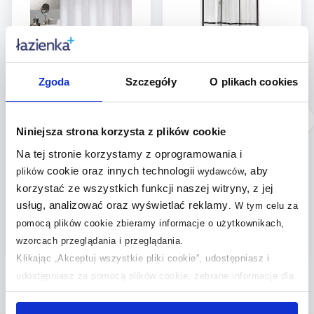
Zgoda
Szczegóły
O plikach cookies
Dostępność:
24h!
Dostępność:
24h!
Niniejsza strona korzysta z plików cookie
Sealskin Madeira
Sealskin Brix zasłona
zasłona prysznicowa
prysznicowa 180x200
Na tej stronie korzystamy z oprogramowania i
240x200 cm tekstylna
cm wzór czarny
cookie oraz innych technologii
, aby
plików
wydawców
biały 238501510
210961319
korzystać ze wszystkich funkcji naszej witryny, z jej
87
49
usług, analizować oraz wyświetlać reklamy
,
95
zł
,
44
zł
.
W tym celu za
pomocą plików cookie zbieramy informacje o użytkownikach,
(3)
(4)
wzorcach przeglądania i przeglądania.
Klikając „Akceptuj wszystkie pliki cookie”, udostępniasz i
udostępniasz za pomocą plików cookie, zebrane informacje dla
użytkowników zewnętrznych, a także nasi partnerzy reklamowi.
Jeśli chcesz, włącz „Tylko wymagane pliki cookie”.
Pamiętaj