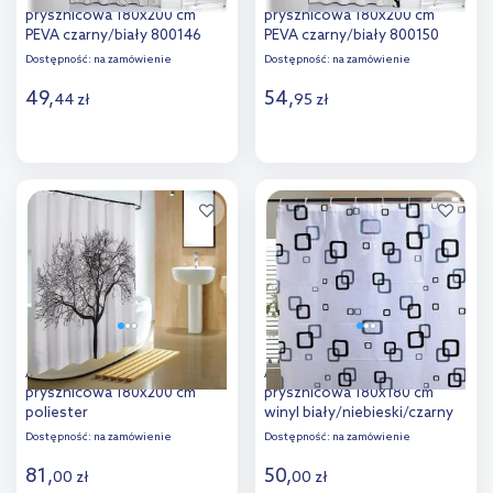
prysznicowa 180x200 cm
prysznicowa 180x200 cm
PEVA czarny/biały 800146
PEVA czarny/biały 800150
Dostępność:
na zamówienie
Dostępność:
na zamówienie
49
,
54
,
44
zł
95
zł
Do koszyka
Do koszyka
Dodaj do
Dodaj do
porównania
porównania
Aqualine zasłona
Aqualine zasłona
prysznicowa 180x200 cm
prysznicowa 180x180 cm
poliester
winyl biały/niebieski/czarny
czarno/biała/drzewo ZP008
ZV010
Dostępność:
na zamówienie
Dostępność:
na zamówienie
81
,
50
,
00
zł
00
zł