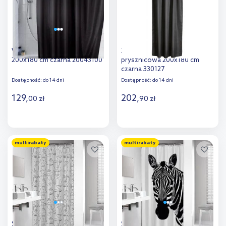
Wenko zasłona prysznicowa
Zone Denmark Lux zasłona
200x180 cm czarna 20043100
prysznicowa 200x180 cm
czarna 330127
Dostępność:
do 14 dni
Dostępność:
do 14 dni
129
,
202
,
00
zł
90
zł
Do koszyka
Do koszyka
multirabaty
multirabaty
Dodaj do
Dodaj do
porównania
porównania
Sealskin Mind zasłona
Sealskin Zebra zasłona