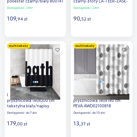
poliester czarny/biały 800141
czarny-złoty LA-TEER-ZASŁ-
CZA
Dostępność:
24h!
Dostępność:
24h!
109
,
90
,
94
zł
52
zł
Do koszyka
Do koszyka
multirabaty
multirabaty
Dodaj do
Dodaj do
porównania
porównania
Kleine Wolke Bath zasłona
AWD Interior zasłona
prysznicowa 180x200 cm
prysznicowa 180x180 cm
tekstylna biały/napisy
PEVA AWD02100818
5959185305
Dostępność:
do 7 dni
Dostępność:
do 10 dni
179
,
13
,
00
zł
37
zł