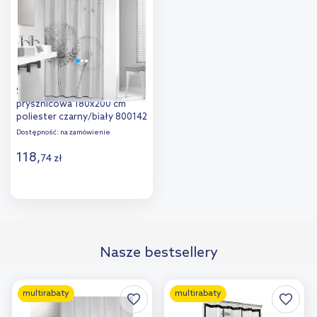
porównania
porównania
Sealskin Flow zasłona
prysznicowa 180x200 cm
poliester czarny/biały 800142
Dostępność:
na zamówienie
118
,
74
zł
Do koszyka
Dodaj do
Nasze bestsellery
porównania
multirabaty
multirabaty