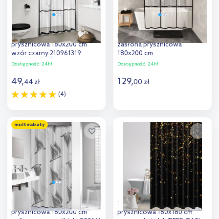
Sealskin Brix zasłona
Kleine Wolke Brooklyn
prysznicowa 180x200 cm
zasłona prysznicowa
wzór czarny 210961319
180x200 cm
przezroczysty/czarny
Dostępność:
24h!
Dostępność:
24h!
7823116305
49
,
129
,
44
zł
00
zł
(4)
Do koszyka
Do koszyka
multirabaty
Dodaj do
Dodaj do
porównania
porównania
Sealskin Birds zasłona
Splendid Teer zasłona
prysznicowa 180x200 cm
prysznicowa 180x180 cm