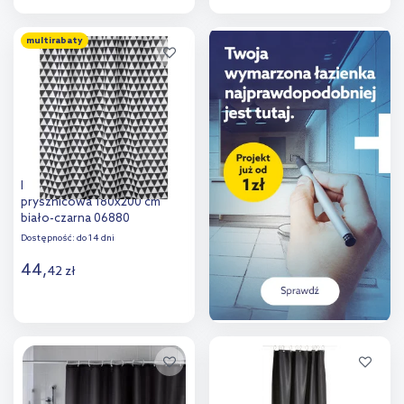
Do koszyka
Do koszyka
multirabaty
Dodaj do
Dodaj do
porównania
porównania
BISK Plain zasłona
prysznicowa 180x200 cm
biało-czarna 06880
Dostępność:
do 14 dni
44
,
42
zł
Do koszyka
Dodaj do
porównania