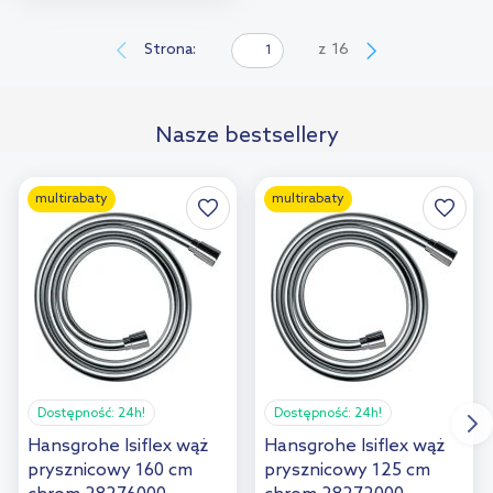
Do koszyka
Dodaj do
Strona:
z
16
porównania
Nasze bestsellery
multirabaty
multirabaty
Dostępność:
24h!
Dostępność:
24h!
Hansgrohe Isiflex wąż
Hansgrohe Isiflex wąż
prysznicowy 160 cm
prysznicowy 125 cm