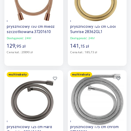
Oltens Ronneby wąż
Grohe Silverflex wąż
prysznicowy 150 cm miedź
prysznicowy 125 cm Cool
szczotkowana 37201610
Sunrise 28362GL1
Dostępność:
24h!
Dostępność:
24h!
129
,
141
,
95
zł
15
zł
Cena kat.:
259,90 zł
Cena kat.:
185,73 zł
Do koszyka
Do koszyka
multirabaty
multirabaty
Dodaj do
Dodaj do
porównania
porównania
Grohe Silverflex wąż
Grohe Vitalio Flex wąż
prysznicowy 125 cm Hard
prysznicowy 175 cm chrom