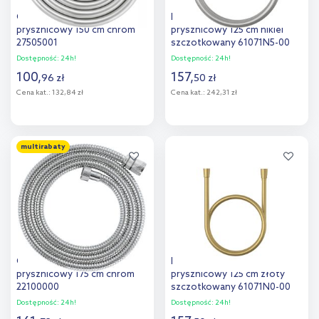
Grohe Vitalio Flex Silver wąż
Kludi Suparaflex wąż
prysznicowy 150 cm chrom
prysznicowy 125 cm nikiel
27505001
szczotkowany 61071N5-00
Dostępność:
24h!
Dostępność:
24h!
100
,
157
,
96
zł
50
zł
Cena kat.:
132,84 zł
Cena kat.:
242,31 zł
Do koszyka
Do koszyka
multirabaty
Dodaj do
Dodaj do
porównania
porównania
Grohe Vitalio Flex wąż
Kludi Suparaflex wąż
prysznicowy 175 cm chrom
prysznicowy 125 cm złoty
22100000
szczotkowany 61071N0-00
Dostępność:
24h!
Dostępność:
24h!