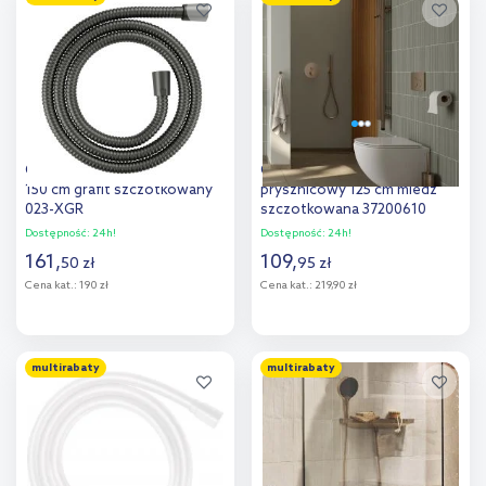
Dodaj do
Dodaj do
porównania
porównania
Omnires wąż prysznicowy
Oltens Ronneby wąż
150 cm grafit szczotkowany
prysznicowy 125 cm miedź
023-XGR
szczotkowana 37200610
Dostępność:
24h!
Dostępność:
24h!
161
,
109
,
50
zł
95
zł
Cena kat.:
190 zł
Cena kat.:
219,90 zł
Do koszyka
Do koszyka
multirabaty
multirabaty
Dodaj do
Dodaj do
porównania
porównania