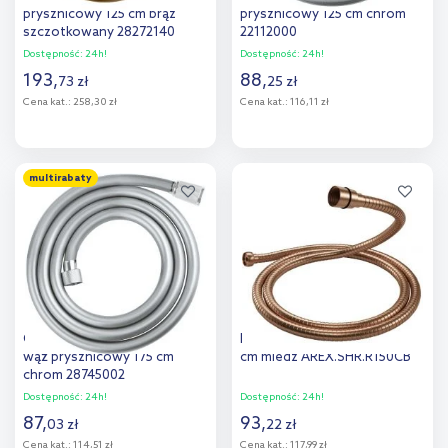
prysznicowy 125 cm brąz
prysznicowy 125 cm chrom
szczotkowany 28272140
22112000
Dostępność:
24h!
Dostępność:
24h!
193
,
88
,
73
zł
25
zł
Cena kat.:
258,30 zł
Cena kat.:
116,11 zł
Do koszyka
Do koszyka
multirabaty
Dodaj do
Dodaj do
porównania
porównania
Grohe Vitalio Flex Comfort
Excellent wąż do baterii 150
wąż prysznicowy 175 cm
cm miedź AREX.SHR.R150CB
chrom 28745002
Dostępność:
24h!
Dostępność:
24h!
87
,
93
,
03
zł
22
zł
Cena kat.:
114,51 zł
Cena kat.:
117,99 zł