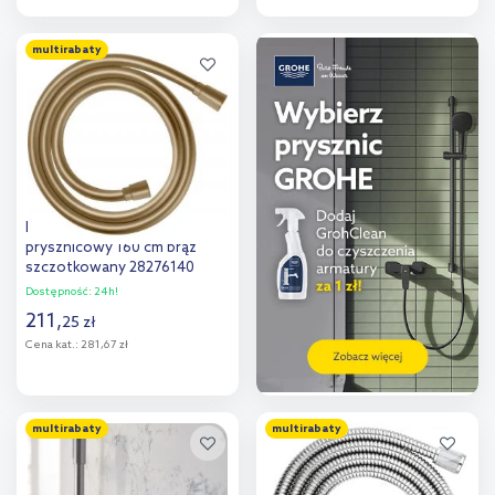
Do koszyka
Do koszyka
multirabaty
Dodaj do
Dodaj do
porównania
porównania
Hansgrohe Isiflex wąż
prysznicowy 160 cm brąz
szczotkowany 28276140
Dostępność:
24h!
211
,
25
zł
Cena kat.:
281,67 zł
Do koszyka
multirabaty
multirabaty
Dodaj do
porównania