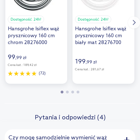
Dostępność:
24h!
Dostępność:
24h!
Hansgrohe Isiflex wąż
Hansgrohe Isiflex wąż
prysznicowy 160 cm
prysznicowy 160 cm
chrom 28276000
biały mat 28276700
99
,
99
zł
199
,
99
zł
Cena kat.:
189,42 zł
Cena kat.:
281,67 zł
(72)
Pytania i odpowiedzi (4)
Czy mogę samodzielnie wymienić wąż