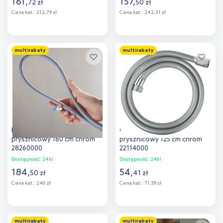
161
,
157
,
72
zł
50
zł
Cena kat.:
212,79 zł
Cena kat.:
242,31 zł
Do koszyka
Do koszyka
multirabaty
multirabaty
Dodaj do
Dodaj do
porównania
porównania
Hansgrohe Designflex wąż
Grohe Vitalio Flex Trend wąż
prysznicowy 160 cm chrom
prysznicowy 125 cm chrom
28260000
22114000
Dostępność:
24h!
Dostępność:
24h!
184
,
54
,
50
zł
41
zł
Cena kat.:
246 zł
Cena kat.:
71,59 zł
Do koszyka
Do koszyka
multirabaty
multirabaty