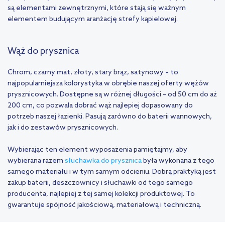
są elementami zewnętrznymi, które stają się ważnym
elementem budującym aranżację strefy kąpielowej.
Wąż do prysznica
Chrom, czarny mat, złoty, stary brąz, satynowy – to
najpopularniejsza kolorystyka w obrębie naszej oferty wężów
prysznicowych. Dostępne są w różnej długości – od 50 cm do aż
200 cm, co pozwala dobrać wąż najlepiej dopasowany do
potrzeb naszej łazienki. Pasują zarówno do baterii wannowych,
jak i do zestawów prysznicowych.
Wybierając ten element wyposażenia pamiętajmy, aby
wybierana razem
słuchawka do prysznica
była wykonana z tego
samego materiału i w tym samym odcieniu. Dobrą praktyką jest
zakup baterii, deszczownicy i słuchawki od tego samego
producenta, najlepiej z tej samej kolekcji produktowej. To
gwarantuje spójność jakościową, materiałową i techniczną.