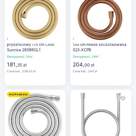
porównania
porównania
Grohe Silverflex wąż
Omnires wąż prysznicowy
prysznicowy 175 cm Cool
150 cm miedź szczotkowana
Sunrise 28388GL1
023-XCPB
Dostępność:
24h!
Dostępność:
24h!
181
,
204
,
35
zł
00
zł
Cena kat.:
238,62 zł
Cena kat.:
240 zł
Do koszyka
Do koszyka
multirabaty
Dodaj do
Dodaj do
porównania
porównania