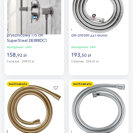
Grohe Silverflex wąż
Grohe wąż prysznicowy 200
prysznicowy 175 cm
cm chrom 22116000
SuperSteel 28388DC1
Dostępność:
24h!
Dostępność:
24h!
158
,
193
,
92
zł
50
zł
Cena kat.:
209,10 zł
Cena kat.:
254,61 zł
Do koszyka
Do koszyka
multirabaty
multirabaty
Dodaj do
Dodaj do
porównania
porównania
Hansgrohe Isiflex wąż
Grohe Vitalio Flex Silver wąż