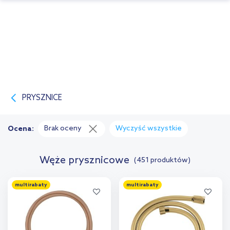
PRYSZNICE
Brak oceny
Wyczyść wszystkie
Ocena:
Węże prysznicowe
(451 produktów)
multirabaty
multirabaty