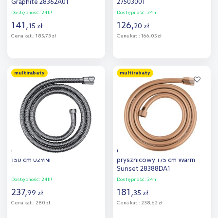
Graphite 28362A01
27503001
Dostępność:
24h!
Dostępność:
24h!
141
,
126
,
15
zł
20
zł
Cena kat.:
185,73 zł
Cena kat.:
166,05 zł
Do koszyka
Do koszyka
multirabaty
multirabaty
Dodaj do
Dodaj do
porównania
porównania
Omnires wąż prysznicowy
Grohe Silverflex wąż
150 cm 029NI
prysznicowy 175 cm Warm
Sunset 28388DA1
Dostępność:
24h!
Dostępność:
24h!
237
,
181
,
99
zł
35
zł
Cena kat.:
280 zł
Cena kat.:
238,62 zł