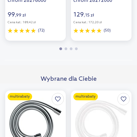
chrom 28276000
chrom 28272000
99
129
,
99
zł
,
15
zł
Cena kat.:
189,42 zł
Cena kat.:
172,20 zł
(72)
(50)
Wybrane dla Ciebie
multirabaty
multirabaty