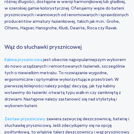
różnej długości, dostępne w wersji harmonijkowej lub gładkiej,
w szerokiej gamie kolorystycznej. Oferujemy węże do baterii
prysznicowych i wannowych od renomowanych i sprawdzonych
producentów armatury łazienkowej, takich jak m.in.: Grohe,
Oltens, Hagser, Hansgrohe, Kludi, Deante, Roca czy Ravak.
Wąż do słuchawki prysznicowej
Kabina prysznicowa
jest obecnie najpopularniejszym wyborem
do nowo urządzanych i remontowanych łazienek, szczególnie
tych o niewielkim metrażu. To rozwiązanie wygodne,
ergonomiczne i optymalnie wykorzystujące przestrzeń. W
pierwszej kolejności należy podjąć decyzję, jak typ kabiny
wstawimy do łazienki: otwartą typu walk-in czy zamkniętą z
drzwiami. Następnie należy zastanowić się nad stylistyką i
wyborem baterii.
Zestaw prysznicowy
zawiera zazwyczaj deszczownicę, baterię i
słuchawkę prysznicową. Jeśli zdecydujemy się na opcję
podtynkową, to właśnie talerz deszczownicy i wąż prysznicowy