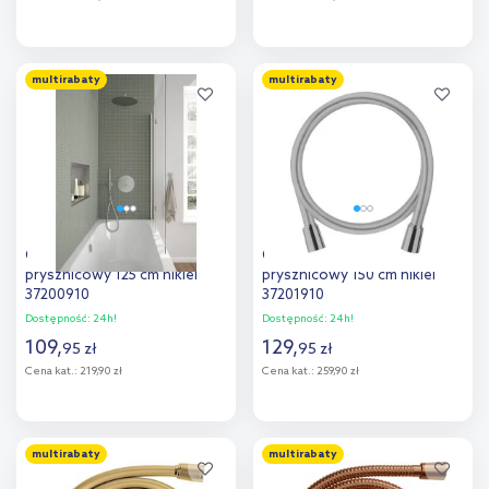
Do koszyka
Do koszyka
multirabaty
multirabaty
Dodaj do
Dodaj do
porównania
porównania
Oltens Ronneby wąż
Oltens Ronneby wąż
prysznicowy 125 cm nikiel
prysznicowy 150 cm nikiel
37200910
37201910
Dostępność:
24h!
Dostępność:
24h!
109
,
129
,
95
zł
95
zł
Cena kat.:
219,90 zł
Cena kat.:
259,90 zł
Do koszyka
Do koszyka
multirabaty
multirabaty
Dodaj do
Dodaj do