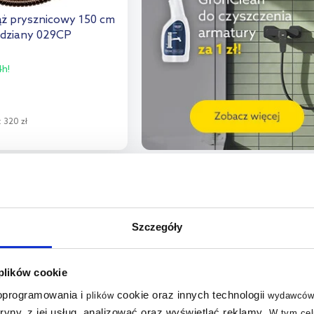
ż prysznicowy 150 cm
dziany 029CP
h!
:
320 zł
o koszyka
aj do porównania
multirabaty
Szczegóły
 plików cookie
 oprogramowania i
cookie oraz innych technologii
plików
wydawców
tryny, z jej usług, analizować oraz wyświetlać reklamy
.
W tym cel