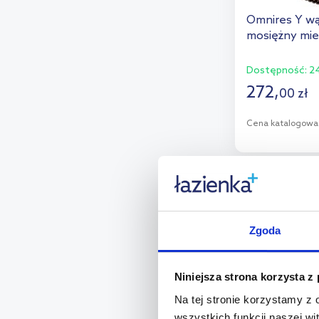
Omnires Y wą
mosiężny mie
Dostępność:
24
272
,
00
zł
Cena katalogowa
D
Dod
multirabaty
Zgoda
Niniejsza strona korzysta z
Na tej stronie korzystamy z
wszystkich funkcji naszej wi