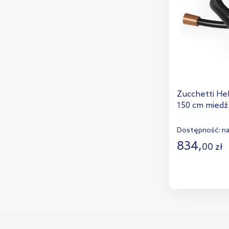
Zucchetti He
150 cm miedź
Dostępność:
n
834
,
00
zł
D
Dod