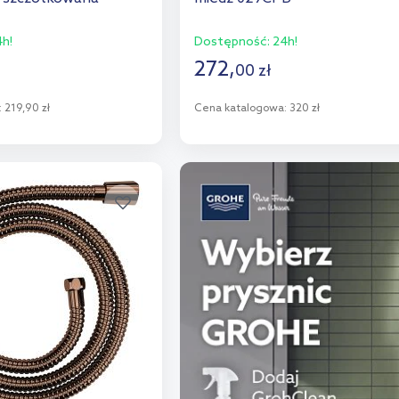
h!
Dostępność:
24h!
272
,
00
zł
:
219,90 zł
Cena katalogowa:
320 zł
o koszyka
Do koszyka
aj do porównania
Dodaj do porównania