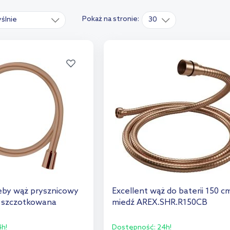
Pokaż na stronie:
ślnie
30
by wąż prysznicowy
Excellent wąż do baterii 150 c
 szczotkowana
miedź AREX.SHR.R150CB
h!
Dostępność:
24h!