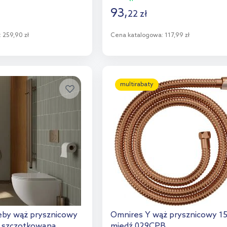
93
,
22
zł
:
259,90 zł
Cena katalogowa:
117,99 zł
o koszyka
Do koszyka
aj do porównania
Dodaj do porównania
multirabaty
by wąż prysznicowy
Omnires Y wąż prysznicowy 1
ź szczotkowana
miedź 029CPB