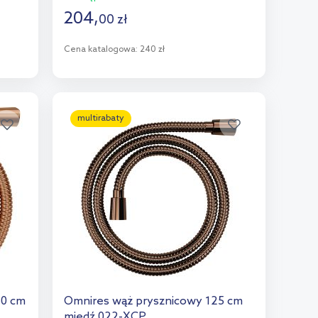
204
,
00
zł
Cena katalogowa:
240 zł
Do koszyka
Dodaj do porównania
multirabaty
50 cm
Omnires wąż prysznicowy 125 cm
miedź 022-XCP