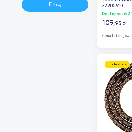
Filtruj
inox
Brak oceny
(14)
(9)
37200610
Dostępność:
24
109
,
95
zł
Cena katalogowa
D
Dod
multirabaty