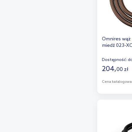
Omnires wąż 
miedź 023-X
Dostępność:
do
204
,
00
zł
Cena katalogowa
D
Dod