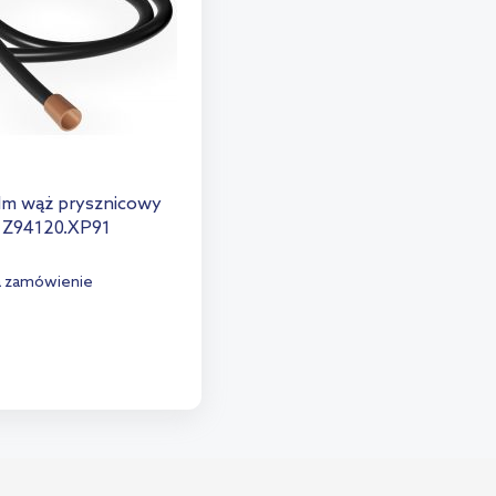
lm wąż prysznicowy
 Z94120.XP91
a zamówienie
o koszyka
aj do porównania