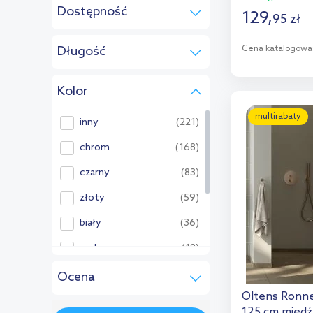
Pozostałe:
Dostępność
129
,
95
zł
w magazynie
(7)
Cena katalogowa
Długość
do 5 dni
(1)
D
do 7 dni
(6)
Kolor
od:
cm
do:
cm
na zamówienie
(1)
Dod
multirabaty
inny
(221)
chrom
(168)
czarny
(83)
złoty
(59)
biały
(36)
srebrny
(18)
miedź
(15)
Ocena
Oltens Ronne
satyna
(13)
(1)
125 cm mied