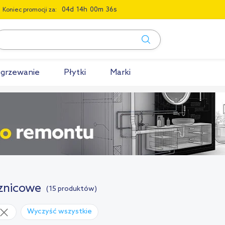
0
4
1
4
0
0
3
4
Koniec promocji za:
grzewanie
Płytki
Marki
znicowe
(15 produktów)
Wyczyść wszystkie