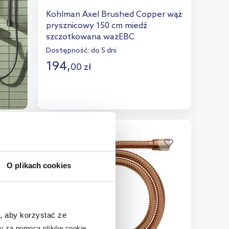
Kohlman Axel Brushed Copper wąż
prysznicowy 150 cm miedź
szczotkowana wazEBC
Dostępność:
do 5 dni
194
,
00
zł
Do koszyka
Dodaj do porównania
multirabaty
O plikach cookies
, aby korzystać ze
u za pomocą plików cookie