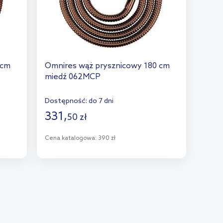
 cm
Omnires wąż prysznicowy 180 cm
miedź 062MCP
Dostępność:
do 7 dni
331
,
50
zł
Cena katalogowa:
390 zł
Do koszyka
Dodaj do porównania