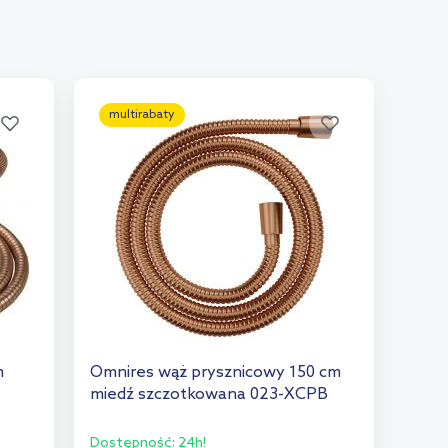
multirabaty
m
Omnires wąż prysznicowy 150 cm
miedź szczotkowana 023-XCPB
Dostępność:
24h!