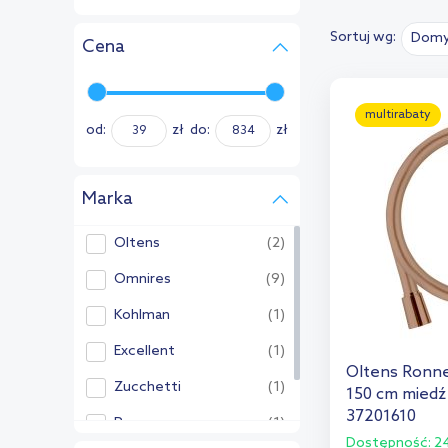
Sortuj wg:
Domy
Cena
multirabaty
od:
zł
do:
zł
Marka
Oltens
(2)
Omnires
(9)
Kohlman
(1)
Excellent
(1)
Oltens Ronne
Zucchetti
(1)
150 cm miedź
37201610
Rea
(1)
Dostępność:
24