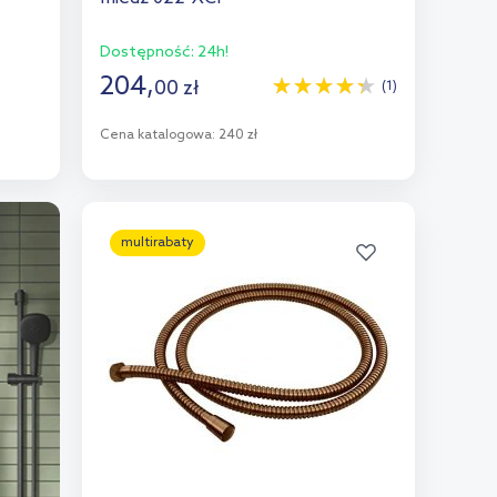
Dostępność:
24h!
204
,
00
zł
(1)
Cena katalogowa:
240 zł
Do koszyka
Dodaj do porównania
multirabaty