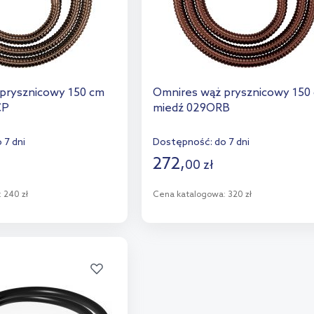
prysznicowy 150 cm
Omnires wąż prysznicowy 150
CP
miedź 029ORB
 7 dni
Dostępność:
do 7 dni
272
,
00
zł
:
240 zł
Cena katalogowa:
320 zł
o koszyka
Do koszyka
aj do porównania
Dodaj do porównania