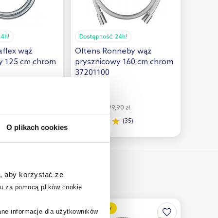
24h!
Dostępność:
24h!
aflex wąż
Oltens Ronneby wąż
y 125 cm chrom
prysznicowy 160 cm chrom
37201100
99
,
95
zł
8 zł
Cena kat.:
199,90 zł
(12)
(35)
O plikach cookies
, aby korzystać ze
u za pomocą plików cookie
multirabaty
rane informacje dla użytkowników