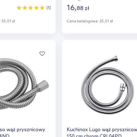
16
,
88
zł
(1)
:
55,01 zł
Cena katalogowa:
25,01 zł
o koszyka
Do koszyka
aj do porównania
Dodaj do porównania
so wąż prysznicowy
Kuchinox Lugo wąż prysznico
04ND
150 cm chrom CRL04PD