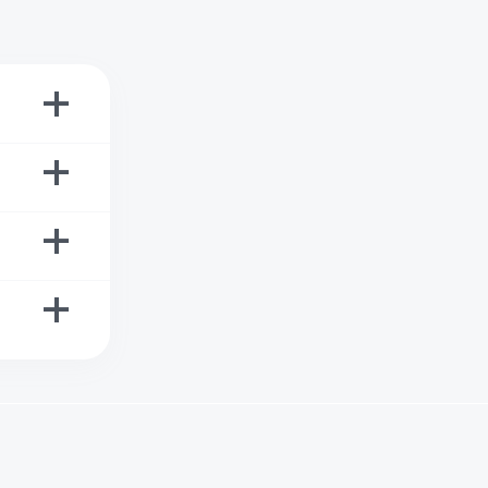
+
+
+
+