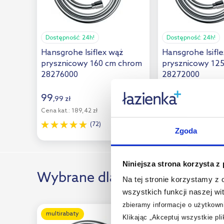
Sapho
(11)
Sea-Horse
(7)
Dostępność:
24h!
Dostępność:
24h!
Steinberg
(3)
Hansgrohe Isiflex wąż
Hansgrohe Isifl
Tres
(24)
prysznicowy 160 cm chrom
prysznicowy 12
28276000
28272000
Villeroy & Boch
(8)
99
129
Wenko
(1)
,
99
zł
,
15
zł
Cena kat.:
189,42 zł
Cena kat.:
172,20 zł
Zucchetti
(14)
(72)
(50)
Zgoda
Niniejsza strona korzysta z
Wybrane dla Ciebie
Na tej stronie korzystamy z
wszystkich funkcji naszej wi
zbieramy informacje o użytkowni
multirabaty
multirabaty
Klikając „Akceptuj wszystkie pl