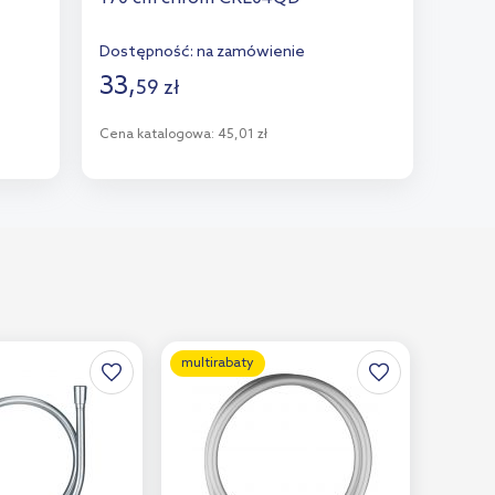
Dostępność:
na zamówienie
33
,
59
zł
Cena katalogowa:
45,01 zł
Do koszyka
Dodaj do porównania
multirabaty