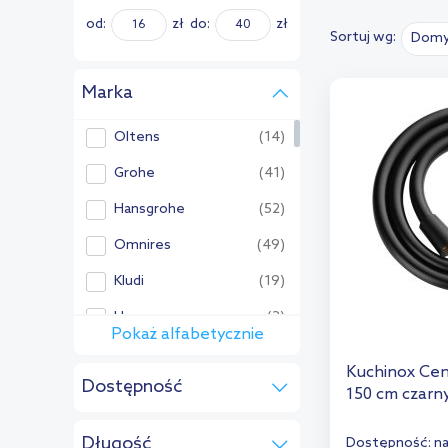
od:
zł
do:
zł
Sortuj wg:
Domy
Marka
Oltens
(14)
Grohe
(41)
Hansgrohe
(52)
Omnires
(49)
Kludi
(19)
Hagser
(2)
Pokaż alfabetycznie
Pozostałe:
Kuchinox Cen
Dostępność
Aqualine
(5)
150 cm czar
na zamówienie
(6)
AWD Interior
(4)
Długość
Dostępność:
n