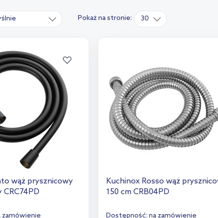
Pokaż na stronie:
ślnie
30
to wąż prysznicowy
Kuchinox Rosso wąż prysznic
ny CRC74PD
150 cm CRB04PD
a zamówienie
Dostępność:
na zamówienie