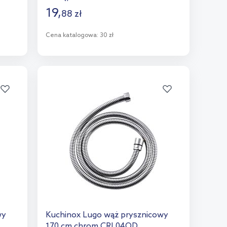
19
,
88
zł
Cena katalogowa:
30 zł
Do koszyka
Dodaj do porównania
wy
Kuchinox Lugo wąż prysznicowy
170 cm chrom CRL04QD