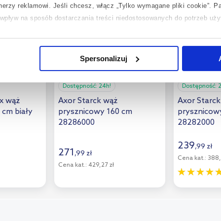
tnerzy reklamowi.
Jeśli chcesz, włącz „Tylko wymagane pliki cookie”.
Pa
ć wpływ na sposób dostarczania treści niedostosowanych do potrzeb uż
 temat plików plików cookie, kliknij „Ustawienia plików cookie”.
Jeśli 
laczego ich przepisy, przejdź do zakładek „Informacje o plikach cookie”
Spersonalizuj
Dostępność:
24h!
Dostępność:
ex wąż
Axor Starck wąż
Axor Starck
 cm biały
prysznicowy 160 cm
prysznicow
28286000
28282000
239
,
99
zł
271
,
99
zł
Cena kat.:
388,
Cena kat.:
429,27 zł