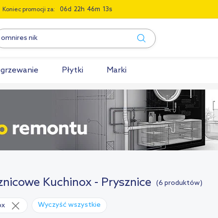
0
6
2
2
4
6
1
2
Koniec promocji za:
grzewanie
Płytki
Marki
nicowe Kuchinox - Prysznice
(6 produktów)
Wyczyść wszystkie
ox