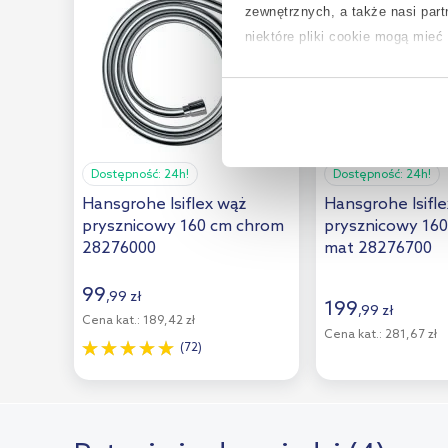
zewnętrznych, a także nasi par
niektóre pliki cookie mogą mie
Aby uzyskać więcej informacji na
na temat plików cookie i tego, d
Dostępność:
24h!
Dostępność:
24h!
Hansgrohe Isiflex wąż
Hansgrohe Isifl
prysznicowy 160 cm chrom
prysznicowy 160
28276000
mat 28276700
99
,
99
zł
199
,
99
zł
Cena kat.:
189,42 zł
Cena kat.:
281,67 zł
(72)