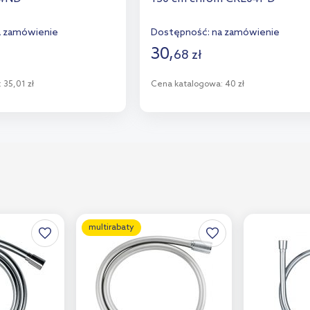
a zamówienie
Dostępność:
na zamówienie
30
,
68
zł
:
35,01 zł
Cena katalogowa:
40 zł
o koszyka
Do koszyka
aj do porównania
Dodaj do porównania
multirabaty