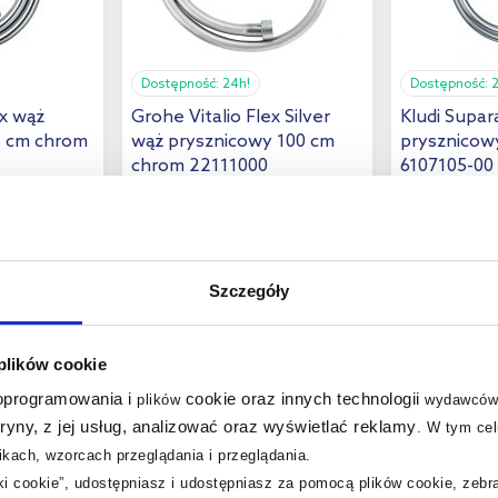
Dostępność:
24h!
Dostępność:
ex wąż
Grohe Vitalio Flex Silver
Kludi Supar
5 cm chrom
wąż prysznicowy 100 cm
prysznicow
chrom 22111000
6107105-00
101
113
,
89
zł
,
61
zł
Cena kat.:
134,07 zł
Cena kat.:
174,7
(1)
Szczegóły
 plików cookie
 oprogramowania i
cookie oraz innych technologii
plików
wydawców
tryny, z jej usług, analizować oraz wyświetlać reklamy
.
W tym cel
kach, wzorcach przeglądania i przeglądania.
multirabaty
multirabaty
iki cookie”, udostępniasz i udostępniasz za pomocą plików cookie, zeb