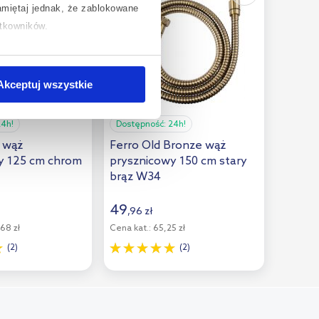
miętaj jednak, że zablokowane
ytkowników.
chcesz uzyskać więcej informacji
.
Akceptuj wszystkie
24h!
Dostępność:
24h!
 wąż
Ferro Old Bronze wąż
y 125 cm chrom
prysznicowy 150 cm stary
brąz W34
49
,
96
zł
68 zł
Cena kat.:
65,25 zł
(2)
(2)