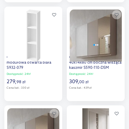
Do koszyka
Do koszyka
Dodaj do
Dodaj do
porównania
porównania
Cersanit Larga szafka 20 cm
Cersanit Moduo szafka
modułowa otwarta biała
40x14x80 cm boczna wisząca
S932-079
kaszmir S590-110-DSM
Dostępność:
24h!
Dostępność:
24h!
279
,
309
,
98
zł
00
zł
Cena kat.:
330 zł
Cena kat.:
439 zł
Do koszyka
Do koszyka
Dodaj do
Dodaj do
porównania
porównania