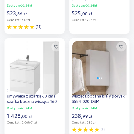
kaszmir S590-103-DSM
Dostępność:
24h!
Dostępność:
24h!
523
,
525
,
86
zł
00
zł
Cena kat.:
617 zł
Cena kat.:
704 zł
(11)
Do koszyka
Do koszyka
Dodaj do
Dodaj do
porównania
porównania
Zestaw Cersanit Moduo
Cersanit City szafka 40 cm
umywalka z szafką 60 cm i
wisząca boczna biały połysk
szafka boczna wisząca 160
S584-020-DSM
cm biały (S801223DSM,
Dostępność:
24h!
Dostępność:
24h!
S590020DSM)
1 428
,
238
,
00
zł
99
zł
Cena kat.:
2 069,01 zł
Cena kat.:
286 zł
(1)