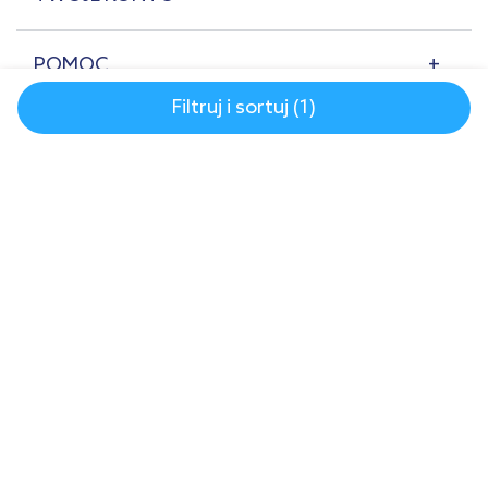
POMOC
Filtruj i sortuj (1)
O NAS
© 2007-2026 | lazienkaplus.pl