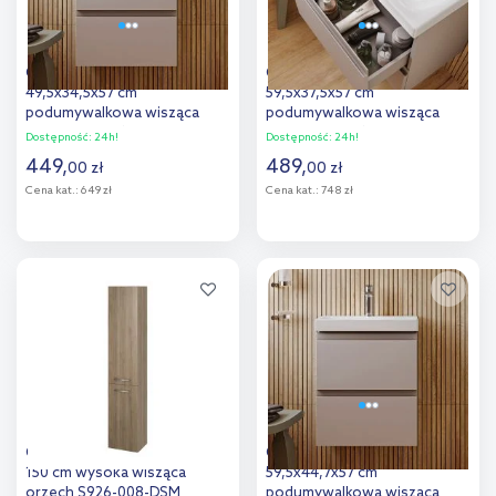
Cersanit Moduo szafka
Cersanit Moduo szafka
49,5x34,5x57 cm
59,5x37,5x57 cm
podumywalkowa wisząca
podumywalkowa wisząca
kaszmir S590-105-DSM
kaszmir S590-106-DSM
Dostępność:
24h!
Dostępność:
24h!
449
,
489
,
00
zł
00
zł
Cena kat.:
649 zł
Cena kat.:
748 zł
Do koszyka
Do koszyka
Dodaj do
Dodaj do
porównania
porównania
Cersanit Lara szafka boczna
Cersanit Moduo szafka
150 cm wysoka wisząca
59,5x44,7x57 cm
orzech S926-008-DSM
podumywalkowa wisząca