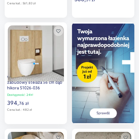
31
zł
Cena kat.:
561,83 zł
Do koszyka
Do koszyka
Dodaj do
Dodaj do
porównania
porównania
Cersanit Moduo szafka do
zabudowy stelaża 56 cm dąb
hikora S1026-036
Dostępność:
24h!
394
,
76
zł
Cena kat.:
482 zł
Do koszyka
Dodaj do