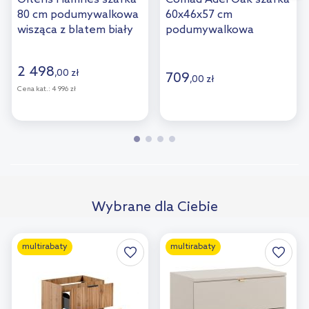
80 cm podumywalkowa
60x46x57 cm
wisząca z blatem biały
podumywalkowa
mat 68669000
wisząca dąb ADEL OAK
82-60-B-2S
2 498
,
00
zł
709
,
00
zł
Cena kat.:
4 996 zł
Wybrane dla Ciebie
multirabaty
multirabaty