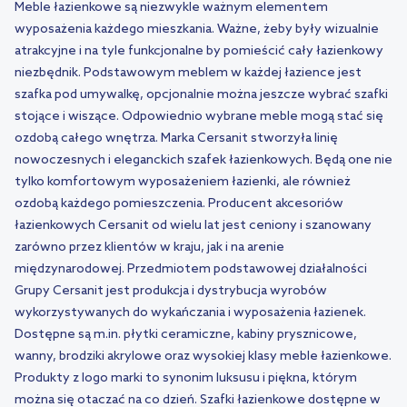
Meble łazienkowe są niezwykle ważnym elementem
wyposażenia każdego mieszkania. Ważne, żeby były wizualnie
atrakcyjne i na tyle funkcjonalne by pomieścić cały łazienkowy
niezbędnik. Podstawowym meblem w każdej łazience jest
szafka pod umywalkę, opcjonalnie można jeszcze wybrać szafki
stojące i wiszące. Odpowiednio wybrane meble mogą stać się
ozdobą całego wnętrza. Marka Cersanit stworzyła linię
nowoczesnych i eleganckich szafek łazienkowych. Będą one nie
tylko komfortowym wyposażeniem łazienki, ale również
ozdobą każdego pomieszczenia. Producent akcesoriów
łazienkowych Cersanit od wielu lat jest ceniony i szanowany
zarówno przez klientów w kraju, jak i na arenie
międzynarodowej. Przedmiotem podstawowej działalności
Grupy Cersanit jest produkcja i dystrybucja wyrobów
wykorzystywanych do wykańczania i wyposażenia łazienek.
Dostępne są m.in. płytki ceramiczne, kabiny prysznicowe,
wanny, brodziki akrylowe oraz wysokiej klasy meble łazienkowe.
Produkty z logo marki to synonim luksusu i piękna, którym
można się otaczać na co dzień. Szafki łazienkowe dostępne w