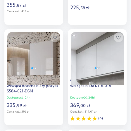
355
,
87
zł
225
,
58
zł
Cena kat.:
419 zł
Do koszyka
Do koszyka
Dodaj do
Dodaj do
porównania
porównania
Cersanit City szafka 60 cm
Cersanit Moduo szafka 40 cm
wisząca boczna biały połysk
wisząca biała K116-018
S584-021-DSM
Dostępność:
24h!
Dostępność:
24h!
335
,
369
,
99
zł
00
zł
Cena kat.:
396 zł
Cena kat.:
517,01 zł
(6)
Do koszyka
Do koszyka