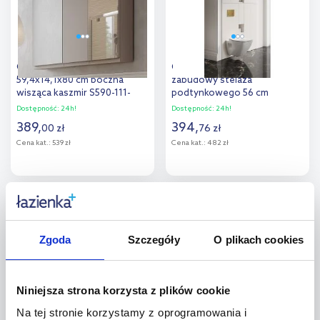
Cersanit Moduo szafka
Cersanit Moduo szafka do
59,4x14,1x80 cm boczna
zabudowy stelaża
wisząca kaszmir S590-111-
podtynkowego 56 cm
DSM
kaszmir S1026-037
Dostępność:
24h!
Dostępność:
24h!
389
,
394
,
00
zł
76
zł
Cena kat.:
539 zł
Cena kat.:
482 zł
Do koszyka
Do koszyka
Dodaj do
Dodaj do
porównania
porównania
Zgoda
Szczegóły
O plikach cookies
Niniejsza strona korzysta z plików cookie
Na tej stronie korzystamy z oprogramowania i
Cersanit Moduo szafka
Cersanit Moduo szafka