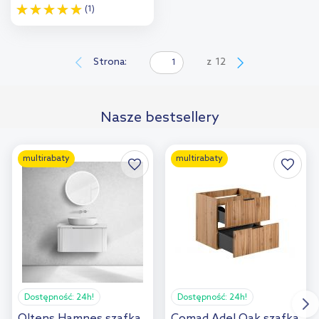
(1)
Do koszyka
Dodaj do
Strona:
z
12
porównania
Nasze bestsellery
multirabaty
multirabaty
Dostępność:
24h!
Dostępność:
24h!
Oltens Hamnes szafka
Comad Adel Oak szafka