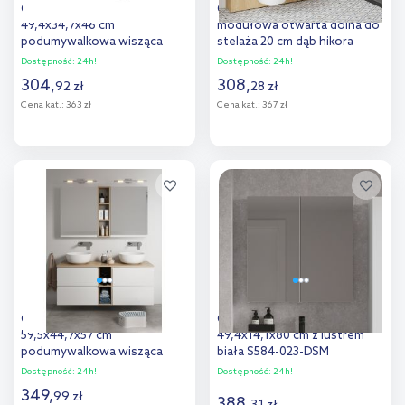
Cersanit Lara szafka
Cersanit Moduo szafka
49,4x34,7x46 cm
modułowa otwarta dolna do
podumywalkowa wisząca
stelaża 20 cm dąb hikora
biała S926-062-DSM
S1026-047
Dostępność:
24h!
Dostępność:
24h!
304
,
308
,
92
zł
28
zł
Cena kat.:
363 zł
Cena kat.:
367 zł
Do koszyka
Do koszyka
Dodaj do
Dodaj do
porównania
porównania
Cersanit Modo szafka
Cersanit City szafka
59,5x44,7x57 cm
49,4x14,1x80 cm z lustrem
podumywalkowa wisząca
biała S584-023-DSM
biała S590-042
Dostępność:
24h!
Dostępność:
24h!
349
,
99
zł
388
,