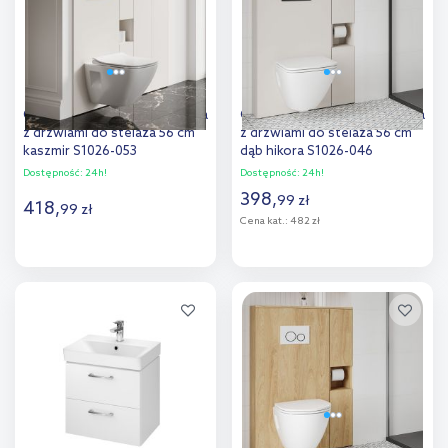
Cersanit Moduo szafka górna
Cersanit Moduo szafka górna
z drzwiami do stelaża 56 cm
z drzwiami do stelaża 56 cm
kaszmir S1026-053
dąb hikora S1026-046
Dostępność:
24h!
Dostępność:
24h!
398
,
99
zł
418
,
99
zł
Cena kat.:
482 zł
Do koszyka
Do koszyka
Dodaj do
Dodaj do
porównania
porównania