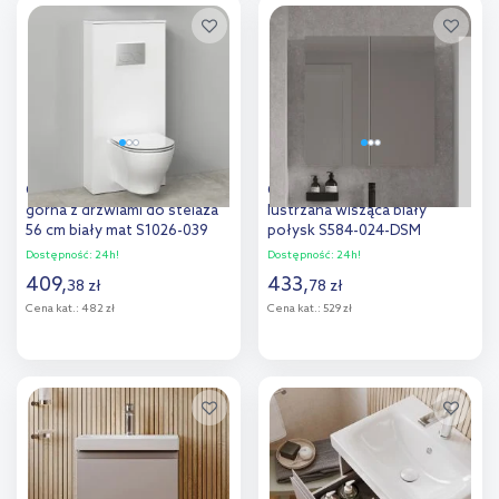
Dodaj do
Dodaj do
porównania
porównania
Cersanit Milagros szafka
Cersanit City szafka 60 cm
górna z drzwiami do stelaża
lustrzana wisząca biały
56 cm biały mat S1026-039
połysk S584-024-DSM
Dostępność:
24h!
Dostępność:
24h!
409
,
433
,
38
zł
78
zł
Cena kat.:
482 zł
Cena kat.:
529 zł
Do koszyka
Do koszyka
Dodaj do
Dodaj do
porównania
porównania