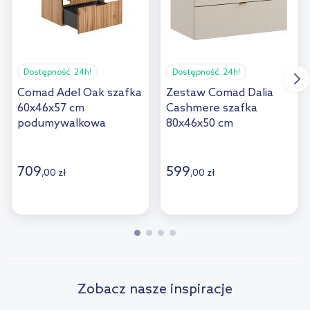
Dostępność:
24h!
Dostępność:
24h!
Comad Adel Oak szafka
Zestaw Comad Dalia
60x46x57 cm
Cashmere szafka
podumywalkowa
80x46x50 cm
wisząca dąb ADEL OAK
podumywalkowa
82-60-B-2S
wisząca z blatem
kaszmir SET-DC B 80CM
709
599
,
00
zł
,
00
zł
Zobacz nasze inspiracje