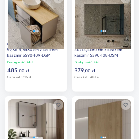
porównania
Cersanit Moduo szafka
Cersanit Moduo szafka
59,5x14,4x80 cm z lustrem
40x14,4x80 cm z lustrem
kaszmir S590-109-DSM
kaszmir S590-108-DSM
Dostępność:
24h!
Dostępność:
24h!
485
,
379
,
00
zł
00
zł
Cena kat.:
616 zł
Cena kat.:
483 zł
Do koszyka
Do koszyka
Dodaj do
Dodaj do
porównania
porównania