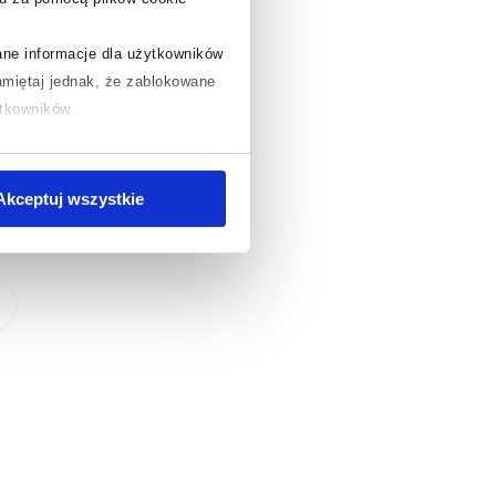
rane informacje dla użytkowników
miętaj jednak, że zablokowane
ytkowników.
chcesz uzyskać więcej informacji
.
Akceptuj wszystkie
Pokaż
wszystkie
produkty
z serii ›