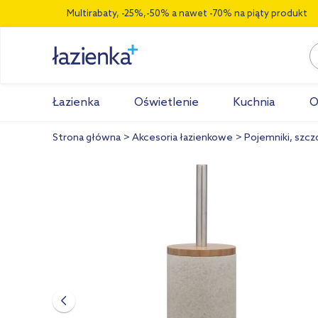
Multirabaty, -25%,-50% a nawet -70% na piąty produkt
Łazienka
Oświetlenie
Kuchnia
O
Strona główna
Akcesoria łazienkowe
Pojemniki, szcz