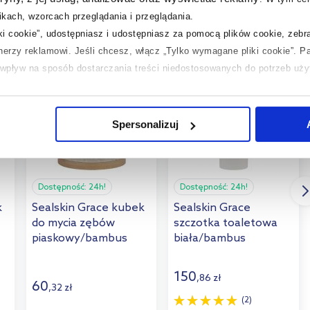
kach, wzorcach przeglądania i przeglądania.
iki cookie”, udostępniasz i udostępniasz za pomocą plików cookie, zeb
tnerzy reklamowi.
Jeśli chcesz, włącz „Tylko wymagane pliki cookie”.
Pa
multirabaty
multirabaty
ć wpływ na sposób dostarczania treści niedostosowanych do potrzeb uż
 temat plików plików cookie, kliknij „Ustawienia plików cookie”.
Jeśli 
laczego ich przepisy, przejdź do zakładek „Informacje o plikach cookie”
Spersonalizuj
Dostępność:
24h!
Dostępność:
24h!
k
Sealskin Grace kubek
Sealskin Grace
do mycia zębów
szczotka toaletowa
piaskowy/bambus
biała/bambus
361910465
361910510
150
,
86
zł
60
,
32
zł
(2)