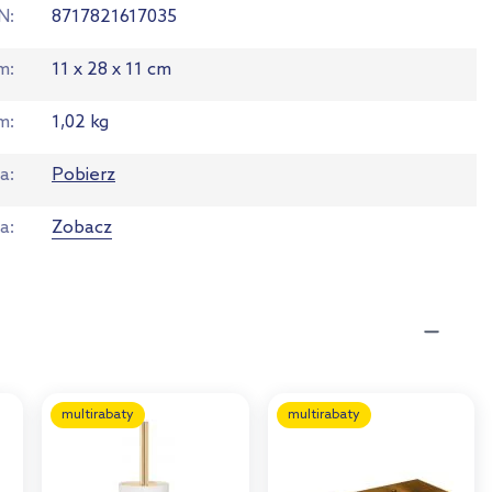
N
8717821617035
em
11 x 28 x 11 cm
m
1,02 kg
ja
Pobierz
ta
Zobacz
multirabaty
multirabaty