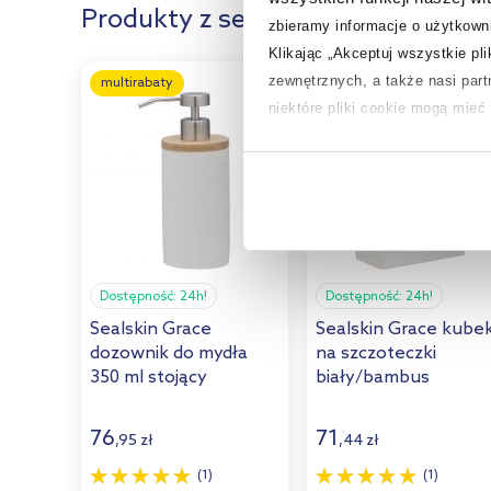
Produkty z serii:
zbieramy informacje o użytkowni
Klikając „Akceptuj wszystkie pl
zewnętrznych, a także nasi par
multirabaty
multirabaty
niektóre pliki cookie mogą mie
Aby uzyskać więcej informacji na
na temat plików cookie i tego, d
Dostępność:
24h!
Dostępność:
24h!
Sealskin Grace
Sealskin Grace kube
dozownik do mydła
na szczoteczki
350 ml stojący
biały/bambus
biały/bambus
361910310
361910210
76
71
,
95
zł
,
44
zł
(1)
(1)