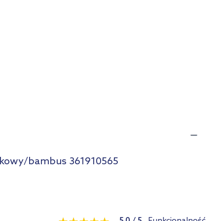
iaskowy/bambus 361910565
5.0
/
5
Funkcjonalność