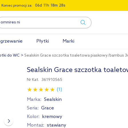
0
6
1
1
1
8
2
7
Koniec promocji za:
grzewanie
Płytki
Marki
otki do WC
Sealskin Grace szczotka toaletowa piaskowy/bambus 
Sealskin Grace szczotka toale
Nr Kat.
361910565
(1)
Marka:
Sealskin
Seria:
Grace
Kolor:
kremowy
Montaż:
stawiany