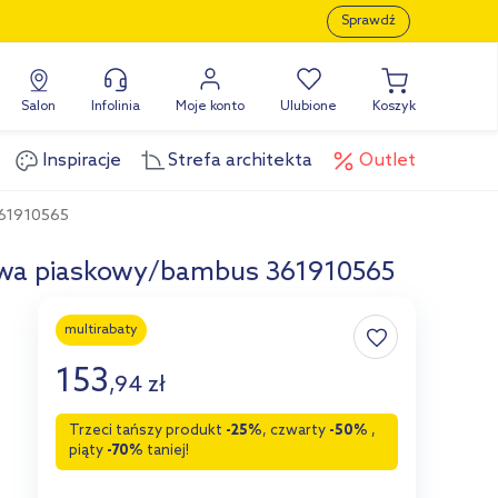
Sprawdź
Salon
Infolinia
Moje konto
Ulubione
Koszyk
Inspiracje
Strefa architekta
Outlet
361910565
towa piaskowy/bambus 361910565
multirabaty
153
,
94
zł
Trzeci tańszy produkt
-25%
, czwarty
-50%
,
piąty
-70%
taniej!