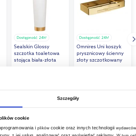
Dostępność:
24h!
Dostępność:
24h!
Sealskin Glossy
Omnires Uni koszyk
szczotka toaletowa
prysznicowy ścienny
stojąca biała-złota
złoty szczotkowany
362320549
UN10331GLB
297
,
50
zł
186
,
94
zł
Cena kat.:
350 zł
(2)
(1)
Szczegóły
 plików cookie
 oprogramowania i
cookie oraz innych technologii
plików
wydawców
tryny, z jej usług, analizować oraz wyświetlać reklamy
.
W tym cel