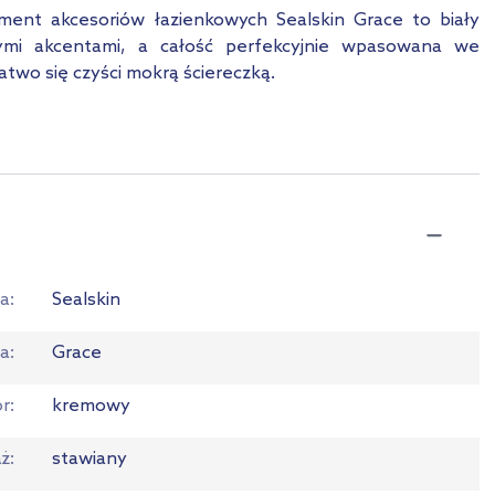
yment akcesoriów łazienkowych Sealskin Grace to biały
ymi akcentami, a całość perfekcyjnie wpasowana we
two się czyści mokrą ściereczką.
a
Sealskin
ia
Grace
or
kremowy
ż
stawiany