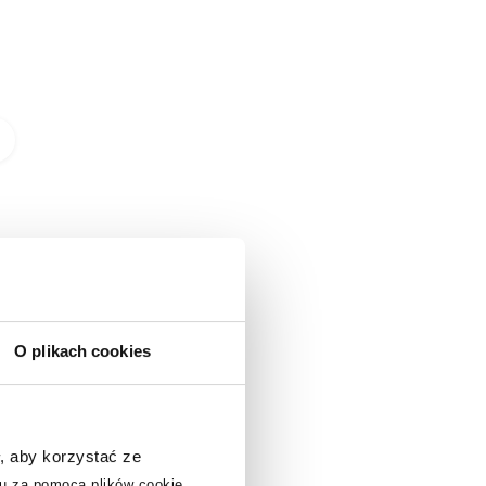
Dostępność:
24h!
Dostępność:
24h!
Grohe Essentials
Sealskin Grace
uchwyt na papier
dozownik do mydła
toaletowy z pokrywą
350 ml stojący
cool sunrise 40367GL1
biały/bambus
361910210
286
,
65
zł
76
,
95
zł
Cena kat.:
362,85 zł
(1)
(1)
O plikach cookies
, aby korzystać ze
u za pomocą plików cookie