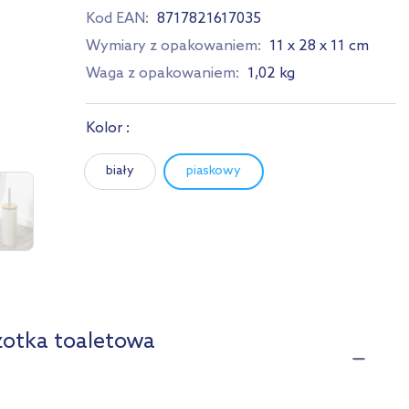
Kod EAN:
8717821617035
Wymiary z opakowaniem:
11 x 28 x 11 cm
Waga z opakowaniem:
1,02 kg
Kolor :
biały
piaskowy
zotka toaletowa