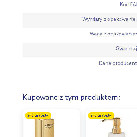
Kod EA
Wymiary z opakowani
Waga z opakowanie
Gwaranc
Dane producen
Kupowane z tym produktem:
multirabaty
multirabaty