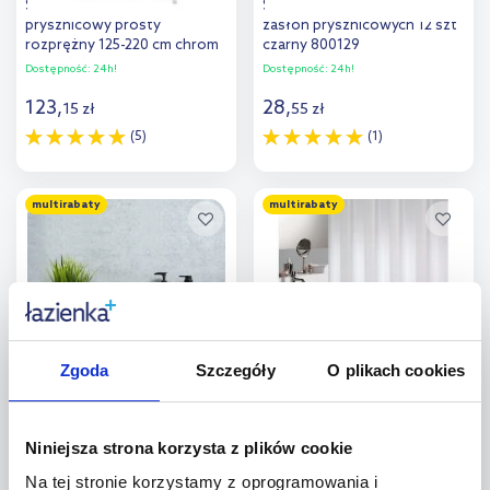
Sealskin Seallux drążek
Sealskin Easy Roll kółka do
prysznicowy prosty
zasłon prysznicowych 12 szt
rozprężny 125-220 cm chrom
czarny 800129
276661218
Dostępność:
24h!
Dostępność:
24h!
123
,
28
,
15
zł
55
zł
(5)
(1)
Do koszyka
Do koszyka
multirabaty
multirabaty
Zgoda
Szczegóły
O plikach cookies
Sealskin Brix półka ścienna 55
Sealskin Madeira zasłona
cm z wieszakiem na ręcznik
prysznicowa 180x200 cm
czarny mat 362430746
tekstylna biała 238501310
Dostępność:
na zamówienie
Dostępność:
24h!
Niniejsza strona korzysta z plików cookie
174
,
87
,
Na tej stronie korzystamy z oprogramowania i
99
zł
95
zł