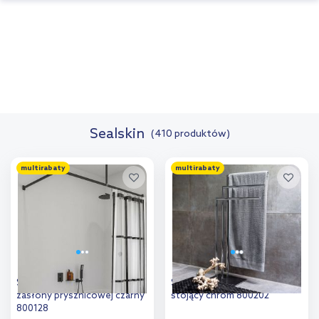
Sealskin
(410 produktów)
multirabaty
multirabaty
Sealskin Easy Roll drążek
Sealskin Tube wieszak
zasłony prysznicowej czarny
stojący chrom 800202
800128