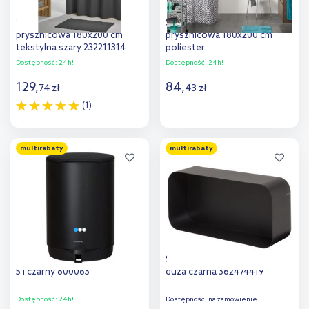
Sealskin Coloris zasłona
Sealskin Angoli zasłona
prysznicowa 180x200 cm
prysznicowa 180x200 cm
tekstylna szary 232211314
poliester
szary/geometryczny
Dostępność:
24h!
Dostępność:
24h!
233561312
129
,
84
,
74
zł
43
zł
(1)
Do koszyka
Do koszyka
multirabaty
multirabaty
Sealskin Mind kosz na śmieci
Sealskin Brix półka ścienna
5 l czarny 800063
duża czarna 362474419
Dostępność:
24h!
Dostępność:
na zamówienie