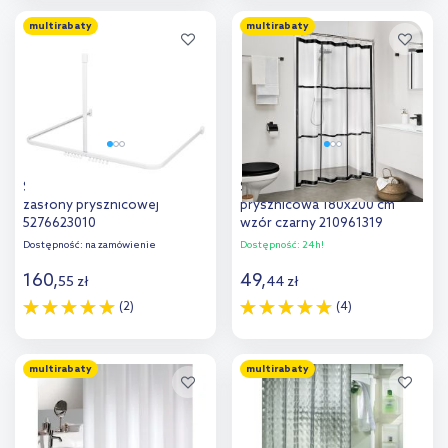
Do koszyka
Do koszyka
multirabaty
multirabaty
Sealskin Easy Roll drążek
Sealskin Brix zasłona
zasłony prysznicowej
prysznicowa 180x200 cm
5276623010
wzór czarny 210961319
Dostępność:
na zamówienie
Dostępność:
24h!
160
,
49
,
55
zł
44
zł
(2)
(4)
Do koszyka
Do koszyka
multirabaty
multirabaty