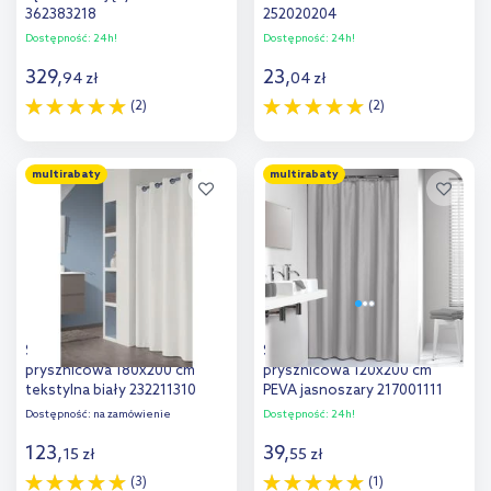
362383218
252020204
Dostępność:
24h!
Dostępność:
24h!
329
,
23
,
94
zł
04
zł
(2)
(2)
Do koszyka
Do koszyka
multirabaty
multirabaty
Sealskin Coloris zasłona
Sealskin Granada zasłona
prysznicowa 180x200 cm
prysznicowa 120x200 cm
tekstylna biały 232211310
PEVA jasnoszary 217001111
Dostępność:
na zamówienie
Dostępność:
24h!
123
,
39
,
15
zł
55
zł
(3)
(1)