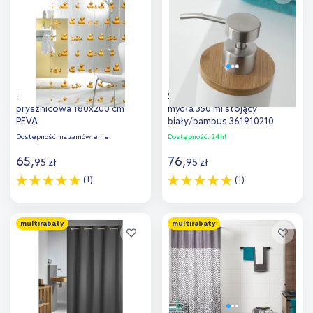
Sealskin Duchling zasłona
Sealskin Grace dozownik do
prysznicowa 180x200 cm
mydła 350 ml stojący
PEVA
biały/bambus 361910210
transparentny/kaczuszki
Dostępność:
na zamówienie
Dostępność:
24h!
210621343
65
,
76
,
95
zł
95
zł
(1)
(1)
Do koszyka
Do koszyka
multirabaty
multirabaty