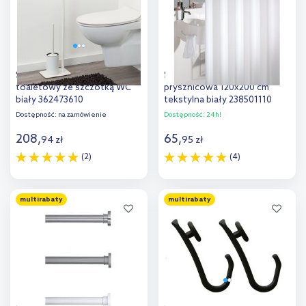
Sealskin Brix stojak na papier
Sealskin Madeira zasłona
toaletowy ze szczotką WC
prysznicowa 120x200 cm
biały 362473610
tekstylna biały 238501110
Dostępność:
na zamówienie
Dostępność:
24h!
208
,
65
,
94
zł
95
zł
(2)
(4)
Do koszyka
Do koszyka
multirabaty
multirabaty