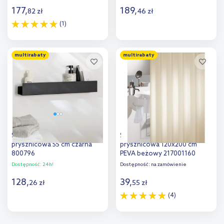
177
,
189
,
82
zł
46
zł
(1)
Do koszyka
Do koszyka
multirabaty
multirabaty
Sealskin Brix półka
Sealskin Granada zasłona
prysznicowa 55 cm czarna
prysznicowa 120x200 cm
800796
PEVA beżowy 217001160
Dostępność:
24h!
Dostępność:
na zamówienie
128
,
39
,
26
zł
55
zł
(4)
Do koszyka
Do koszyka