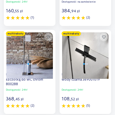
Dostępność:
24h!
Dostępność:
na zamówienie
160
,
384
,
55
zł
94
zł
(1)
(2)
Do koszyka
Do koszyka
multirabaty
multirabaty
Sealskin Tube stojak ze
Sealskin Brix ściągaczka do
szczotką do WC chrom
wody czarna 369001019
800288
Dostępność:
24h!
Dostępność:
24h!
368
,
108
,
45
zł
52
zł
(2)
(5)