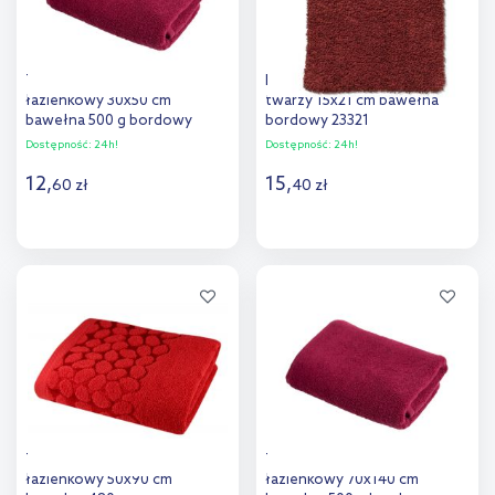
Texpol Gładki ręcznik
Kela Ladessa ręcznik do
łazienkowy 30x50 cm
twarzy 15x21 cm bawełna
bawełna 500 g bordowy
bordowy 23321
Dostępność:
24h!
Dostępność:
24h!
12
,
15
,
60
zł
40
zł
Do koszyka
Do koszyka
Dodaj do
Dodaj do
porównania
porównania
Texpol Gobi ręcznik
Texpol Gładki ręcznik
łazienkowy 50x90 cm
łazienkowy 70x140 cm