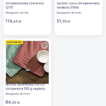
cm bambusowy czerwony
ręcznik 70x50 cm bawełniany
12115
terakota 31566
Dostępność:
do 7 dni
Dostępność:
do 14 dni
116
,
51
,
64
zł
90
zł
Do koszyka
Do koszyka
multirabaty
Dodaj do
Dodaj do
porównania
porównania
Kleine Wolke Royal Vegan
ręcznik łazienkowy 50x100
cm bawełna 500 g ceglasty
3003327262
Dostępność:
do 14 dni
84
,
00
zł