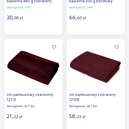
bawełna 480 g czerwony
bawełna 500 g bordowy
Dostępność:
24h!
Dostępność:
24h!
30
,
66
,
08
zł
60
zł
Do koszyka
Do koszyka
Dodaj do
Dodaj do
porównania
porównania
Texpol Glossy ręcznik 50x30
Texpol Paris ręcznik 100x50
cm bambusowy czerwony
cm bambusowy czerwony
12113
12108
Dostępność:
do 7 dni
Dostępność:
do 7 dni
21
,
58
,
22
zł
33
zł