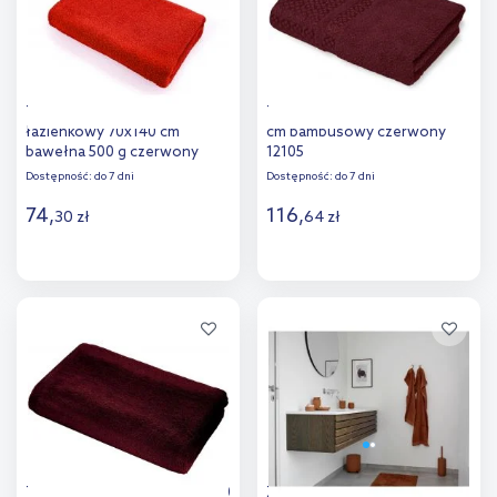
Texpol Gładki ręcznik
Texpol Paris ręcznik 140x70
łazienkowy 70x140 cm
cm bambusowy czerwony
bawełna 500 g czerwony
12105
Dostępność:
do 7 dni
Dostępność:
do 7 dni
74
,
116
,
30
zł
64
zł
Do koszyka
Do koszyka
Dodaj do
Dodaj do
porównania
porównania
Texpol Glossy ręcznik 140x70
Zone Denmark Classic