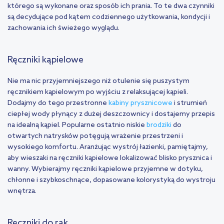
którego są wykonane oraz sposób ich prania. To te dwa czynniki
są decydujące pod kątem codziennego użytkowania, kondycji i
zachowania ich świeżego wyglądu.
Ręczniki kąpielowe
Nie ma nic przyjemniejszego niż otulenie się puszystym
ręcznikiem kąpielowym po wyjściu z relaksującej kąpieli.
Dodajmy do tego przestronne
kabiny prysznicowe
i strumień
ciepłej wody płynący z dużej deszczownicy i dostajemy przepis
na idealną kąpiel. Popularne ostatnio niskie
brodziki
do
otwartych natrysków potęgują wrażenie przestrzeni i
wysokiego komfortu. Aranżując wystrój łazienki, pamiętajmy,
aby wieszaki na ręczniki kąpielowe lokalizować blisko prysznica i
wanny. Wybierajmy ręczniki kąpielowe przyjemne w dotyku,
chłonne i szybkoschnące, dopasowane kolorystyką do wystroju
wnętrza.
Ręczniki do rąk