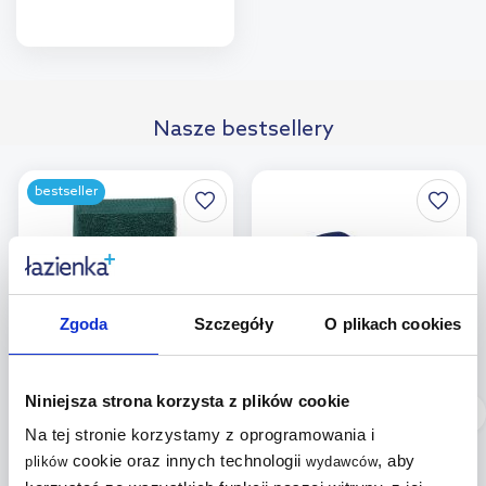
Do koszyka
Dodaj do
Nasze bestsellery
porównania
bestseller
Zgoda
Szczegóły
O plikach cookies
Niniejsza strona korzysta z plików cookie
Dostępność:
24h!
Dostępność:
24h!
Na tej stronie korzystamy z oprogramowania i
Kela Ladessa ręcznik
Texpol Gładki ręcznik
łazienkowy 30x50 cm
łazienkowy 30x50 cm
cookie oraz innych technologii
, aby
plików
wydawców
bawełna ciemnozielony
bawełna 500 g Royal