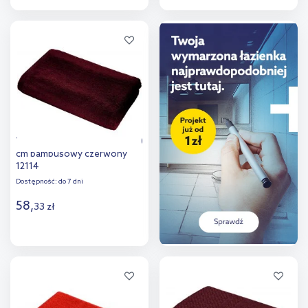
Do koszyka
Do koszyka
Dodaj do
Dodaj do
porównania
porównania
Texpol Glossy ręcznik 100x50
cm bambusowy czerwony
12114
Dostępność:
do 7 dni
58
,
33
zł
Do koszyka
Dodaj do
porównania