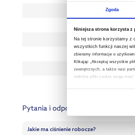
Podłączen
Zgoda
Materi
Niniejsza strona korzysta z
Orientac
Na tej stronie korzystamy z
wszystkich funkcji naszej wi
Kod EA
zbieramy informacje o użytkowni
Klikając „Akceptuj wszystkie pl
Gwaranc
zewnętrznych, a także nasi par
niektóre pliki cookie mogą mie
Dane producen
Aby uzyskać więcej informacji na
na temat plików cookie i tego, d
Pytania i odpowiedzi
Jakie ma ciśnienie robocze?