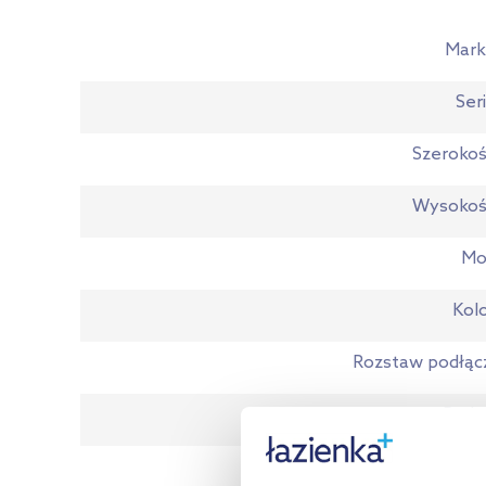
Mark
Ser
Szeroko
Wysokoś
Mo
Kol
Rozstaw podłąc
Rodz
Ty