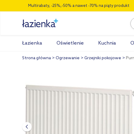
Multirabaty, -25%,-50% a nawet -70% na piąty produkt
Łazienka
Oświetlenie
Kuchnia
O
Strona główna
Ogrzewanie
Grzejniki pokojowe
Pur