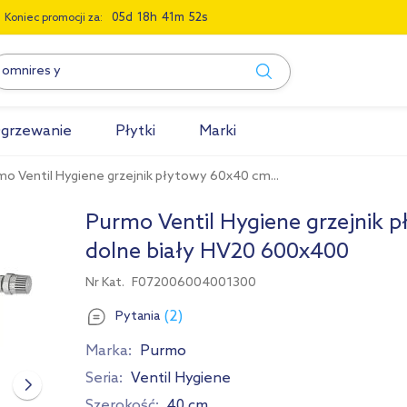
0
5
1
8
4
1
5
1
Koniec promocji za:
grzewanie
Płytki
Marki
mo Ventil Hygiene grzejnik płytowy 60x40 cm...
Purmo Ventil Hygiene grzejnik 
dolne biały HV20 600x400
Nr Kat.
F072006004001300
(2)
Pytania
Marka:
Purmo
Seria:
Ventil Hygiene
Szerokość:
40 cm