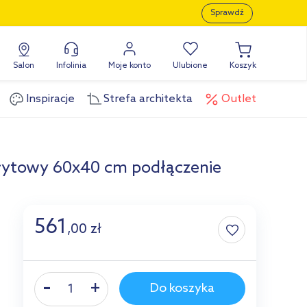
Sprawdź
Salon
Infolinia
Moje konto
Ulubione
Koszyk
Inspiracje
Strefa architekta
Outlet
płytowy 60x40 cm podłączenie
561
,
00
zł
Do koszyka