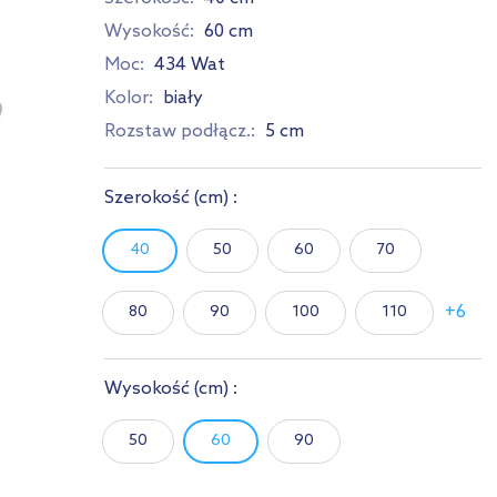
Wysokość:
60 cm
Moc:
434 Wat
Kolor:
biały
Rozstaw podłącz.:
5 cm
Szerokość
(cm)
:
40
50
60
70
+6
80
90
100
110
120
140
160
180
Wysokość
(cm)
:
200
230
50
60
90