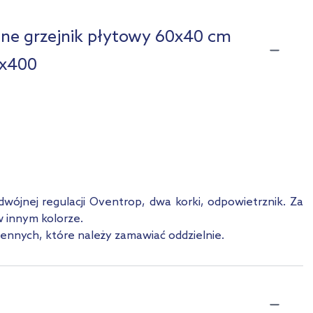
Pokaż mniej
ene grzejnik płytowy 60x40 cm
0x400
ójnej regulacji Oventrop, dwa korki, odpowietrznik. Za
w innym kolorze.
iennych, które należy zamawiać oddzielnie.