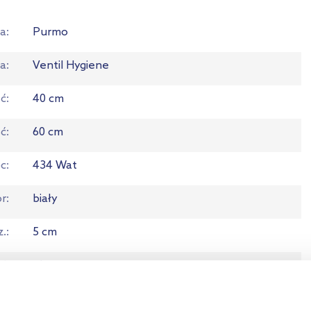
a
Purmo
ia
Ventil Hygiene
ść
40 cm
ć
60 cm
c
434 Wat
or
biały
z.
5 cm
aj
płytowy
p
20