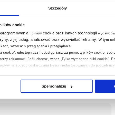
ie
dolne
Szczegóły
ał
stalowy
 plików cookie
ja
pozioma
 oprogramowania i
cookie oraz innych technologii
plików
wydawców
tryny, z jej usług, analizować oraz wyświetlać reklamy
.
W tym cel
N
5907814706478
kach, wzorcach przeglądania i przeglądania.
iki cookie”, udostępniasz i udostępniasz za pomocą plików cookie, zeb
ja
Pobierz
tnerzy reklamowi.
Jeśli chcesz, włącz „Tylko wymagane pliki cookie”.
Pa
ć wpływ na sposób dostarczania treści niedostosowanych do potrzeb uż
ta
Zobacz
 temat plików plików cookie, kliknij „Ustawienia plików cookie”.
Jeśli 
laczego ich przepisy, przejdź do zakładek „Informacje o plikach cookie”
Spersonalizuj