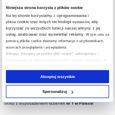
Opis produktu
Niniejsza strona korzysta z plików cookie
Na tej stronie korzystamy z oprogramowania i
Dane techniczne
cookie oraz innych technologii
, aby
plików
wydawców
korzystać ze wszystkich funkcji naszej witryny, z jej
Warto dokupić:
usług, analizować oraz wyświetlać reklamy
.
W tym celu za
pomocą plików cookie zbieramy informacje o użytkownikach,
Produkty z serii:
wzorcach przeglądania i przeglądania.
Klikając „Akceptuj wszystkie pliki cookie”, udostępniasz i
Pytania i odpowiedzi
udostępniasz za pomocą plików cookie, zebrane informacje dla
użytkowników zewnętrznych, a także nasi partnerzy reklamowi.
Jeśli chcesz, włącz „Tylko wymagane pliki cookie”.
Pamiętaj
Akceptuj wszystkie
jednak, że zablokowane niektóre pliki cookie mogą mieć wpływ
Nasze nagrody
WSZYSTKIE
na sposób dostarczania treści niedostosowanych do potrzeb
Spersonalizuj
użytkowników.
Sklep z wyposażeniem łazienek
nr 1 w Polsce!
Aby uzyskać więcej informacji na temat plików plików cookie,
kliknij „Ustawienia plików cookie”.
Jeśli chcesz uzyskać więcej