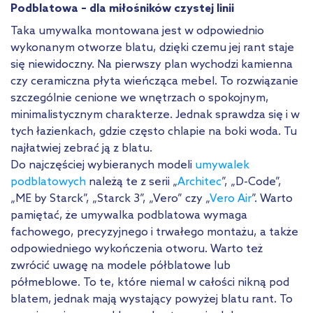
Podblatowa – dla miłośników czystej linii
Taka umywalka montowana jest w odpowiednio
wykonanym otworze blatu, dzięki czemu jej rant staje
się niewidoczny. Na pierwszy plan wychodzi kamienna
czy ceramiczna płyta wieńcząca mebel. To rozwiązanie
szczególnie cenione we wnętrzach o spokojnym,
minimalistycznym charakterze. Jednak sprawdza się i w
tych łazienkach, gdzie często chlapie na boki woda. Tu
najłatwiej zebrać ją z blatu.
Do najczęściej wybieranych modeli
umywalek
podblatowych
należą te z serii „
Architec
”, „D-Code”,
„ME by Starck”, „Starck 3”, „Vero” czy „
Vero Air
”. Warto
pamiętać, że umywalka podblatowa wymaga
fachowego, precyzyjnego i trwałego montażu, a także
odpowiedniego wykończenia otworu. Warto też
zwrócić uwagę na modele półblatowe lub
półmeblowe. To te, które niemal w całości nikną pod
blatem, jednak mają wystający powyżej blatu rant. To