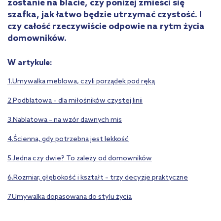
zostanie na blacie, czy poniżej zmieści się
szafka, jak łatwo będzie utrzymać czystość. I
czy całość rzeczywiście odpowie na rytm życia
domowników.
W artykule:
1.Umywalka meblowa, czyli porządek pod ręką
2.Podblatowa – dla miłośników czystej linii
3.Nablatowa – na wzór dawnych mis
4.Ścienna, gdy potrzebna jest lekkość
5.Jedna czy dwie? To zależy od domowników
6.Rozmiar, głębokość i kształt – trzy decyzje praktyczne
7.Umywalka dopasowana do stylu życia