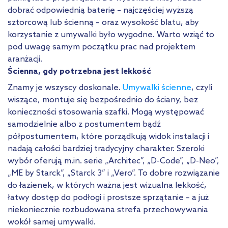
dobrać odpowiednią baterię – najczęściej wyższą
sztorcową lub ścienną – oraz wysokość blatu, aby
korzystanie z umywalki było wygodne. Warto wziąć to
pod uwagę samym początku prac nad projektem
aranżacji.
Ścienna, gdy potrzebna jest lekkość
Znamy je wszyscy doskonale.
Umywalki ścienne
, czyli
wiszące, montuje się bezpośrednio do ściany, bez
konieczności stosowania szafki. Mogą występować
samodzielnie albo z postumentem bądź
półpostumentem, które porządkują widok instalacji i
nadają całości bardziej tradycyjny charakter. Szeroki
wybór oferują m.in. serie „Architec”, „D-Code”, „D-Neo”,
„ME by Starck”, „Starck 3” i „Vero”. To dobre rozwiązanie
do łazienek, w których ważna jest wizualna lekkość,
łatwy dostęp do podłogi i prostsze sprzątanie – a już
niekoniecznie rozbudowana strefa przechowywania
wokół samej umywalki.