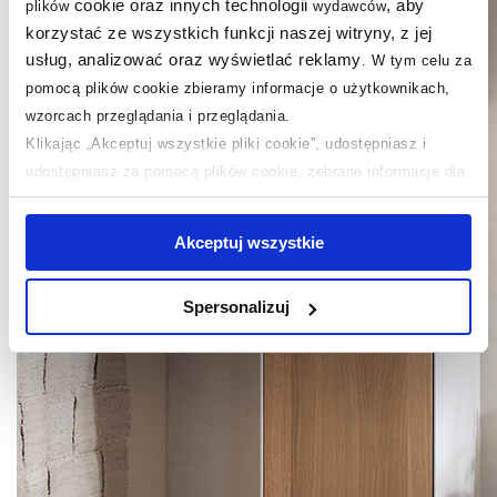
cookie oraz innych technologii
, aby
plików
wydawców
korzystać ze wszystkich funkcji naszej witryny, z jej
usług, analizować oraz wyświetlać reklamy
.
W tym celu za
pomocą plików cookie zbieramy informacje o użytkownikach,
wzorcach przeglądania i przeglądania.
Klikając „Akceptuj wszystkie pliki cookie”, udostępniasz i
udostępniasz za pomocą plików cookie, zebrane informacje dla
użytkowników zewnętrznych, a także nasi partnerzy reklamowi.
Jeśli chcesz, włącz „Tylko wymagane pliki cookie”.
Pamiętaj
Akceptuj wszystkie
jednak, że zablokowane niektóre pliki cookie mogą mieć wpływ
na sposób dostarczania treści niedostosowanych do potrzeb
Spersonalizuj
użytkowników.
Aby uzyskać więcej informacji na temat plików plików cookie,
kliknij „Ustawienia plików cookie”.
Jeśli chcesz uzyskać więcej
informacji na temat plików cookie i tego, dlaczego ich przepisy,
przejdź do zakładek „Informacje o plikach cookie”.