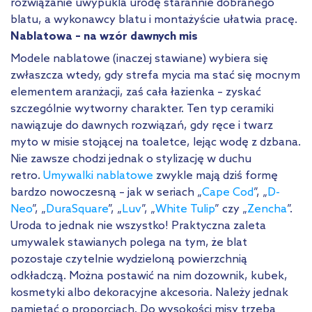
rozwiązanie uwypukla urodę starannie dobranego
blatu, a wykonawcy blatu i montażyście ułatwia pracę.
Nablatowa – na wzór dawnych mis
Modele nablatowe (inaczej stawiane) wybiera się
zwłaszcza wtedy, gdy strefa mycia ma stać się mocnym
elementem aranżacji, zaś cała łazienka – zyskać
szczególnie wytworny charakter. Ten typ ceramiki
nawiązuje do dawnych rozwiązań, gdy ręce i twarz
myto w misie stojącej na toaletce, lejąc wodę z dzbana.
Nie zawsze chodzi jednak o stylizację w duchu
retro.
Umywalki nablatowe
zwykle mają dziś formę
bardzo nowoczesną – jak w seriach „
Cape Cod
”, „
D-
Neo
”, „
DuraSquare
”, „
Luv
”, „
White Tulip
” czy „
Zencha
”.
Uroda to jednak nie wszystko! Praktyczna zaleta
umywalek stawianych polega na tym, że blat
pozostaje czytelnie wydzieloną powierzchnią
odkładczą. Można postawić na nim dozownik, kubek,
kosmetyki albo dekoracyjne akcesoria. Należy jednak
pamiętać o proporcjach. Do wysokości misy trzeba