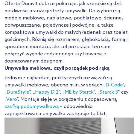
Oferta Duravit dobrze pokazuje, jak szerokie są dziś
możliwości aranżacji strefy umywalki. Do wyboru są
modele meblowe, nablatowe, podblatowe, ścienne,
półwpuszczane, pojedyncze i podwójne, a także
kompaktowe umywalki do małych łazienek oraz toalet
gościnnych. Różnią się rozmiarem, głębokością, formą i
sposobem montażu, ale cel pozostaje ten sam:
połączyć wygodę codziennego użytkowania z
dopracowanym designem.
Umywalka meblowa, czyli porządek pod ręką
Jednym z najbardziej praktycznych rozwiązań są
umywalki meblowe, obecne m.in. w seriach „
D-Code
”,
„
DuraStyle
”, „
Happy D.2
”, „
ME by Starck
”, „
Starck 3
” czy
„
Vero
”. Montuje się je w połączeniu z dopasowaną
szafką podumywalkową
– odpowiednio
zaprojektowana umywalka zastępuje tu blat.