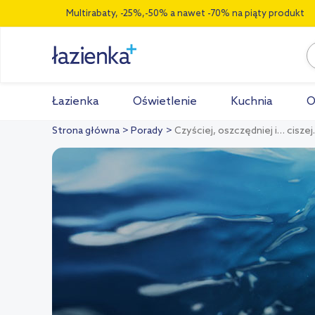
Multirabaty, -25%,-50% a nawet -70% na piąty produkt
Łazienka
Oświetlenie
Kuchnia
O
Strona główna
Porady
Czyściej, oszczędniej i… cisze