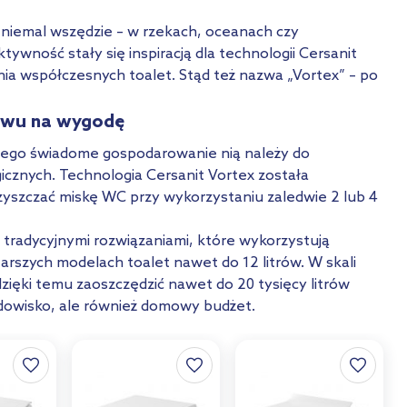
iemal wszędzie – w rzekach, oceanach czy
ktywność stały się inspiracją dla technologii Cersanit
nia współczesnych toalet. Stąd też nazwa „Vortex” – po
ywu na wygodę
tego świadome gospodarowanie nią należy do
cznych. Technologia Cersanit Vortex została
yszczać miskę WC przy wykorzystaniu zaledwie 2 lub 4
 tradycyjnymi rozwiązaniami, które wykorzystują
tarszych modelach toalet nawet do 12 litrów. W skali
ięki temu zaoszczędzić nawet do 20 tysięcy litrów
odowisko, ale również domowy budżet.