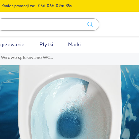
0
5
0
6
0
9
3
4
Koniec promocji za:
grzewanie
Płytki
Marki
j. Wirowe spłukiwanie WC...