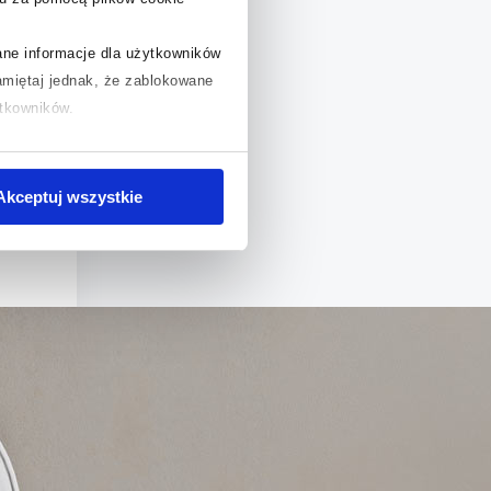
rane informacje dla użytkowników
miętaj jednak, że zablokowane
ytkowników.
chcesz uzyskać więcej informacji
.
Akceptuj wszystkie