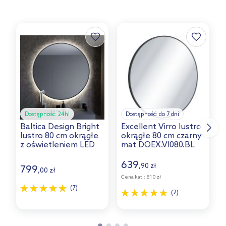
Dostępność:
24h!
Dostępność:
do 7 dni
Baltica Design Bright
Excellent Virro lustro
V
lustro 80 cm okrągłe
okrągłe 80 cm czarny
8
z oświetleniem LED
mat DOEX.VI080.BL
o
czarne barwa
neutralna
639
,
zł
90
799
,
zł
00
Cena kat.:
810 zł
(7)
(2)