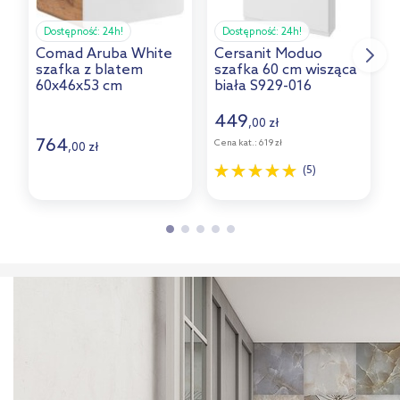
Dostępność:
24h!
Dostępność:
24h!
Comad Aruba White
Cersanit Moduo
szafka z blatem
szafka 60 cm wisząca
s
60x46x53 cm
biała S929-016
l
podumywalkowa
b
wisząca biała-dąb
449
,
zł
00
ARUBAWHITE828-
764
Cena kat.:
619 zł
C
,
zł
00
UN-60CMFSC
(5)