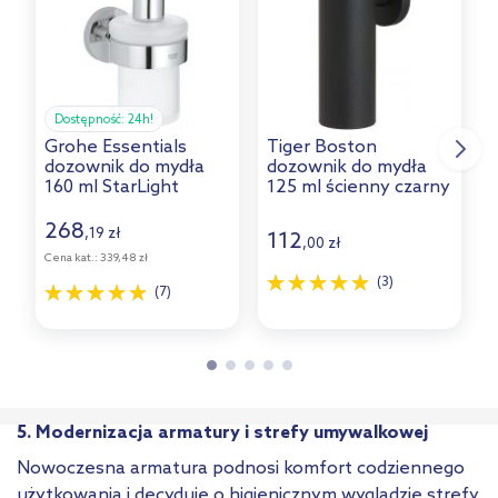
Dostępność:
24h!
Grohe Essentials
Tiger Boston
dozownik do mydła
dozownik do mydła
U
160 ml StarLight
125 ml ścienny czarny
d
Chrome 40448001
mat 306030746
ś
b
268
,
zł
19
112
,
zł
00
Cena kat.:
339,48 zł
C
(3)
(7)
5. Modernizacja armatury i strefy umywalkowej
Nowoczesna armatura podnosi komfort codziennego
użytkowania i decyduje o higienicznym wyglądzie strefy