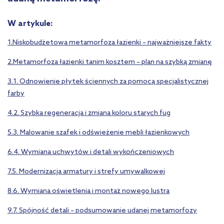
W artykule:
1.Niskobudżetowa metamorfoza łazienki – najważniejsze fakty
2.Metamorfoza łazienki tanim kosztem – plan na szybką zmianę
3.1. Odnowienie płytek ściennych za pomocą specjalistycznej
farby
4.2. Szybka regeneracja i zmiana koloru starych fug
5.3. Malowanie szafek i odświeżenie mebli łazienkowych
6.4. Wymiana uchwytów i detali wykończeniowych
7.5. Modernizacja armatury i strefy umywalkowej
8.6. Wymiana oświetlenia i montaż nowego lustra
9.7. Spójność detali – podsumowanie udanej metamorfozy