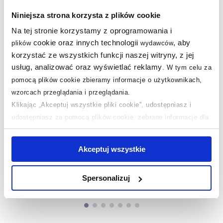
Niniejsza strona korzysta z plików cookie
Na tej stronie korzystamy z oprogramowania i
cookie oraz innych technologii
, aby
plików
wydawców
korzystać ze wszystkich funkcji naszej witryny, z jej
usług, analizować oraz wyświetlać reklamy
.
W tym celu za
pomocą plików cookie zbieramy informacje o użytkownikach,
wzorcach przeglądania i przeglądania.
Dostępność:
24h!
Dostępność:
24h!
Klikając „Akceptuj wszystkie pliki cookie”, udostępniasz i
Oltens Molle bateria
Hansgrohe Logis
umywalkowa
bateria umywalkowa
udostępniasz za pomocą plików cookie, zebrane informacje dla
podtynkowa czarny
stojąca chrom
użytkowników zewnętrznych, a także nasi partnerzy reklamowi.
mat 32600300
71107000
Jeśli chcesz, włącz „Tylko wymagane pliki cookie”.
Pamiętaj
819
421
,
zł
,
zł
95
46
Akceptuj wszystkie
jednak, że zablokowane niektóre pliki cookie mogą mieć wpływ
Cena kat.:
1 639,90 zł
Cena kat.:
766,29 zł
C
na sposób dostarczania treści niedostosowanych do potrzeb
(29)
(49)
Spersonalizuj
użytkowników.
Aby uzyskać więcej informacji na temat plików plików cookie,
kliknij „Ustawienia plików cookie”.
Jeśli chcesz uzyskać więcej