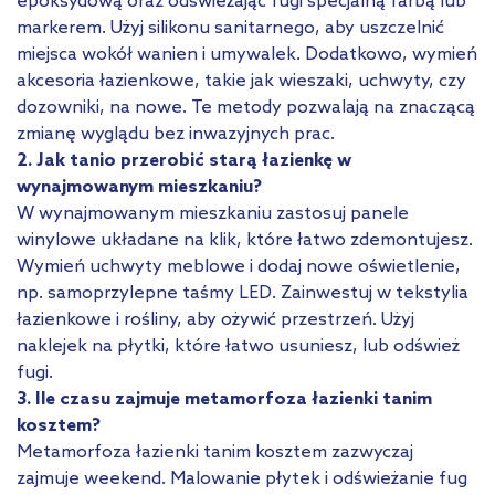
epoksydową oraz odświeżając fugi specjalną farbą lub
markerem. Użyj silikonu sanitarnego, aby uszczelnić
miejsca wokół wanien i umywalek. Dodatkowo, wymień
akcesoria łazienkowe, takie jak wieszaki, uchwyty, czy
dozowniki, na nowe. Te metody pozwalają na znaczącą
zmianę wyglądu bez inwazyjnych prac.
2. Jak tanio przerobić starą łazienkę w
wynajmowanym mieszkaniu?
W wynajmowanym mieszkaniu zastosuj panele
winylowe układane na klik, które łatwo zdemontujesz.
Wymień uchwyty meblowe i dodaj nowe oświetlenie,
np. samoprzylepne taśmy LED. Zainwestuj w tekstylia
łazienkowe i rośliny, aby ożywić przestrzeń. Użyj
naklejek na płytki, które łatwo usuniesz, lub odśwież
fugi.
3. Ile czasu zajmuje metamorfoza łazienki tanim
kosztem?
Metamorfoza łazienki tanim kosztem zazwyczaj
zajmuje weekend. Malowanie płytek i odświeżanie fug