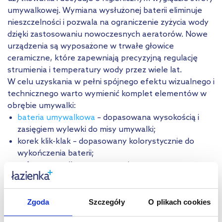
umywalkowej. Wymiana wysłużonej baterii eliminuje
nieszczelności i pozwala na ograniczenie zyżycia wody
dzięki zastosowaniu nowoczesnych aeratorów. Nowe
urządzenia są wyposażone w trwałe głowice
ceramiczne, które zapewniają precyzyjną regulację
strumienia i temperatury wody przez wiele lat.
W celu uzyskania w pełni spójnego efektu wizualnego i
technicznego warto wymienić komplet elementów w
obrębie umywalki:
bateria umywalkowa
– dopasowana wysokością i
zasięgiem wylewki do misy umywalki;
korek klik-klak – dopasowany kolorystycznie do
wykończenia baterii;
syfon umywalkowy – zapewnia sprawne
odprowadzanie ścieków i zatrzymuje nieprzyjemne
zapachy z kanalizacji.
Zgoda
Szczegóły
O plikach cookies