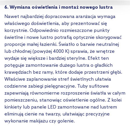
informacji na temat plików cookie i tego, dlaczego ich przepisy,
6. Wymiana oświetlenia i montaż nowego lustra
przejdź do zakładek „Informacje o plikach cookie”.
Nawet najbardziej dopracowana aranżacja wymaga
właściwego doświetlenia, aby prezentować się
korzystnie. Odpowiednio rozmieszczone punkty
świetlne i nowe lustro potrafią optycznie skorygować
proporcje małej łazienki. Światło o barwie neutralnej
lub chłodnej (powyżej 4000 K) sprawia, że wnętrze
wydaje się większe i bardziej sterylne. Efekt ten
potęguje zamontowanie dużego lustra o gładkich
krawędziach bez ramy, które dodaje przestrzeni głębi.
Właściwe zaplanowanie stref świetlnych ułatwia
codzienne zabiegi pielęgnacyjne. Tuby sufitowe
zapewniają równomierne rozproszenie światła w całym
pomieszczeniu, stanowiąc oświetlenie ogólne. Z kolei
kinkiety lub panele LED zamontowane nad lustrem
eliminują cienie na twarzy, ułatwiając precyzyjne
wykonanie makijażu czy golenie.