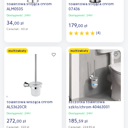
toaletowa stojąca chrom
toaletowa stojąca chrom
ALM050S
07.436
Dostępność:
24h!
Dostępność:
24h!
34
,
00
zł
179
,
00
zł
Cena kat.:
40 zł
(4)
Do koszyka
Do koszyka
multirabaty
multirabaty
Dodaj do
Dodaj do
porównania
porównania
Omnires Art Line szczotka
Grohe BauCosmopolitan
toaletowa wisząca chrom
szczotka toaletowa
AL53620CR
szkło/chrom 40463001
Dostępność:
24h!
Dostępność:
24h!
272
,
185
,
00
zł
59
zł
Cena kat.:
320 zł
Cena kat.:
234,93 zł