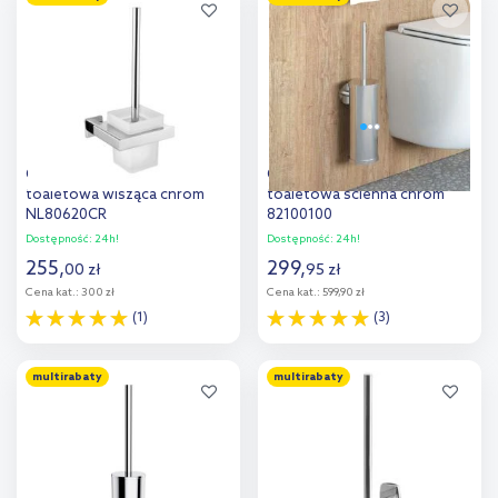
Dodaj do
Dodaj do
porównania
porównania
Omnires Nelson szczotka
Oltens Gulfoss szczotka
toaletowa wisząca chrom
toaletowa ścienna chrom
NL80620CR
82100100
Dostępność:
24h!
Dostępność:
24h!
255
,
299
,
00
zł
95
zł
Cena kat.:
300 zł
Cena kat.:
599,90 zł
(1)
(3)
Do koszyka
Do koszyka
multirabaty
multirabaty
Dodaj do
Dodaj do
porównania
porównania