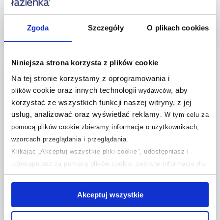
Dostępność:
24h!
Dostępność:
24h!
306
,
31
,
00
zł
08
zł
Zgoda
Szczegóły
O plikach cookies
Do koszyka
Do koszyka
Niniejsza strona korzysta z plików cookie
Dodaj do
Dodaj do
Na tej stronie korzystamy z oprogramowania i
porównania
porównania
cookie oraz innych technologii
, aby
plików
wydawców
korzystać ze wszystkich funkcji naszej witryny, z jej
usług, analizować oraz wyświetlać reklamy
.
W tym celu za
pomocą plików cookie zbieramy informacje o użytkownikach,
wzorcach przeglądania i przeglądania.
Kela La Brosse szczotka
Klikając „Akceptuj wszystkie pliki cookie”, udostępniasz i
toaletowa zapasowa chrom
20145
udostępniasz za pomocą plików cookie, zebrane informacje dla
Dostępność:
24h!
użytkowników zewnętrznych, a także nasi partnerzy reklamowi.
52
,
Jeśli chcesz, włącz „Tylko wymagane pliki cookie”.
Pamiętaj
92
zł
Akceptuj wszystkie
jednak, że zablokowane niektóre pliki cookie mogą mieć wpływ
na sposób dostarczania treści niedostosowanych do potrzeb