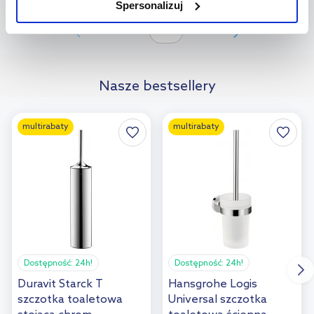
Do koszyka
Spersonalizuj
użytkowników.
Dodaj do
Strona:
z
6
Aby uzyskać więcej informacji na temat plików plików cookie,
porównania
kliknij „Ustawienia plików cookie”.
Jeśli chcesz uzyskać więcej
informacji na temat plików cookie i tego, dlaczego ich przepisy,
Nasze bestsellery
przejdź do zakładek „Informacje o plikach cookie”.
multirabaty
multirabaty
Dostępność:
24h!
Dostępność:
24h!
Duravit Starck T
Hansgrohe Logis
szczotka toaletowa
Universal szczotka