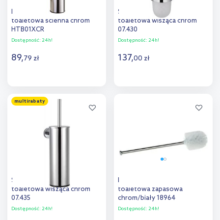
Faneco Sydney szczotka
Stella Classic szczotka
toaletowa ścienna chrom
toaletowa wisząca chrom
HTB01XCR
07.430
Dostępność:
24h!
Dostępność:
24h!
89
,
137
,
79
zł
00
zł
Do koszyka
Do koszyka
multirabaty
Dodaj do
Dodaj do
porównania
porównania
Stella Classic szczotka
Kela Pulcro szczotka
toaletowa wisząca chrom
toaletowa zapasowa
07.435
chrom/biały 18964
Dostępność:
24h!
Dostępność:
24h!