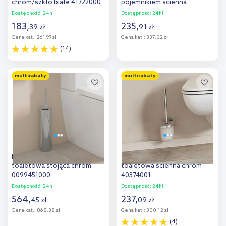
chrom/szkło białe 41722000
pojemnikiem ścienna
szkło/chrom 41752000
Dostępność:
24h!
Dostępność:
24h!
183
,
235
,
39
zł
91
zł
Cena kat.:
261,99 zł
Cena kat.:
337,02 zł
(14)
Do koszyka
Do koszyka
multirabaty
multirabaty
Dodaj do
Dodaj do
porównania
porównania
Duravit Starck T szczotka
Grohe Essentials szczotka
toaletowa stojąca chrom
toaletowa ścienna chrom
0099451000
40374001
Dostępność:
24h!
Dostępność:
24h!
564
,
237
,
45
zł
09
zł
Cena kat.:
868,38 zł
Cena kat.:
300,12 zł
(4)