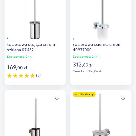
porównania
porównania
Stella Classic szczotka
Grohe Start Cube szczotka
toaletowa stojąca chrom-
toaletowa ścienna chrom
szklana 07.432
40977000
Dostępność:
24h!
Dostępność:
24h!
312
,
89
zł
169
,
00
zł
Cena kat.:
396,06 zł
(3)
Do koszyka
Do koszyka
multirabaty
Dodaj do
Dodaj do
porównania
porównania