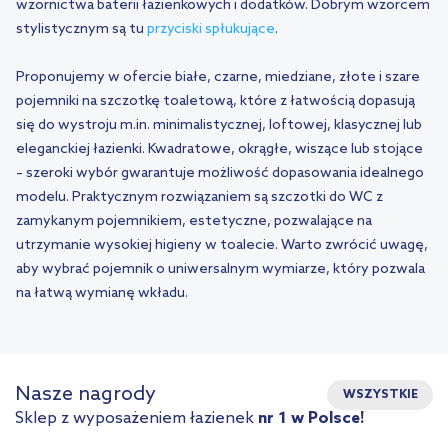
wzornictwa baterii łazienkowych i dodatków. Dobrym wzorcem
stylistycznym są tu
przyciski spłukujące
.
Proponujemy w ofercie białe, czarne, miedziane, złote i szare
pojemniki na szczotkę toaletową, które z łatwością dopasują
się do wystroju m.in. minimalistycznej, loftowej, klasycznej lub
eleganckiej łazienki. Kwadratowe, okrągłe, wiszące lub stojące
– szeroki wybór gwarantuje możliwość dopasowania idealnego
modelu. Praktycznym rozwiązaniem są szczotki do WC z
zamykanym pojemnikiem, estetyczne, pozwalające na
utrzymanie wysokiej higieny w toalecie. Warto zwrócić uwagę,
aby wybrać pojemnik o uniwersalnym wymiarze, który pozwala
na łatwą wymianę wkładu.
Nasze nagrody
WSZYSTKIE
Sklep z wyposażeniem łazienek
nr 1 w Polsce!