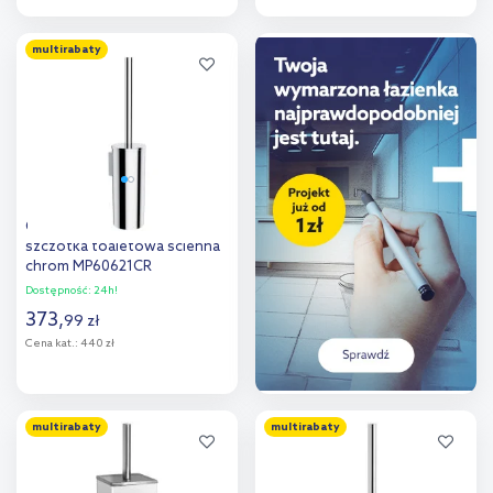
Do koszyka
Do koszyka
multirabaty
Dodaj do
Dodaj do
porównania
porównania
Omnires Modern Project
szczotka toaletowa ścienna
chrom MP60621CR
Dostępność:
24h!
373
,
99
zł
Cena kat.:
440 zł
Do koszyka
multirabaty
multirabaty
Dodaj do
porównania