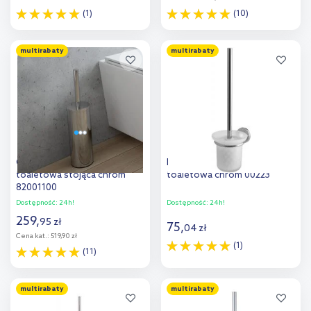
(1)
(10)
Do koszyka
Do koszyka
multirabaty
multirabaty
Dodaj do
Dodaj do
porównania
porównania
Oltens Gulfoss szczotka
Bisk Ontario szczotka
toaletowa stojąca chrom
toaletowa chrom 00223
82001100
Dostępność:
24h!
Dostępność:
24h!
259
,
95
zł
75
,
04
zł
Cena kat.:
519,90 zł
(1)
(11)
Do koszyka
Do koszyka
multirabaty
multirabaty
Dodaj do
Dodaj do