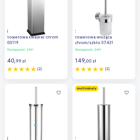
Bisk Niagara szczotka
Stella Classic szczotka
toaletowa kwadrat chrom
toaletowa wisząca
00119
chrom/szkło 07.431
Dostępność:
24h!
Dostępność:
24h!
40
,
149
,
99
zł
00
zł
(2)
(2)
Do koszyka
Do koszyka
multirabaty
Dodaj do
Dodaj do
porównania
porównania
Laveo Miri szczotka
Stella Classic szczotka