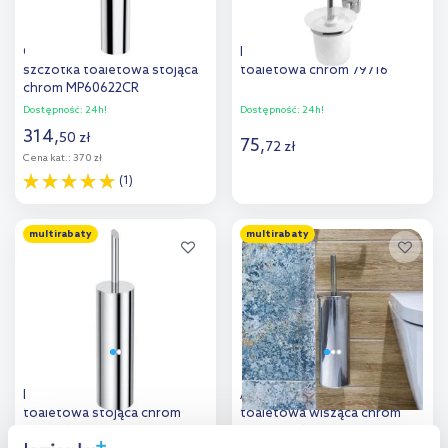
Omnires Modern Project
Bisk Oregon szczotka
szczotka toaletowa stojąca
toaletowa chrom 79716
chrom MP60622CR
Dostępność:
24h!
Dostępność:
24h!
314
,
50
zł
75
,
72
zł
Cena kat.:
370 zł
(1)
Do koszyka
Do koszyka
multirabaty
multirabaty
Dodaj do
Dodaj do
porównania
porównania
Deante Silia szczotka
AWD Interior szczotka
toaletowa stojąca chrom
toaletowa wisząca chrom
ADI0_712
AWD02021445