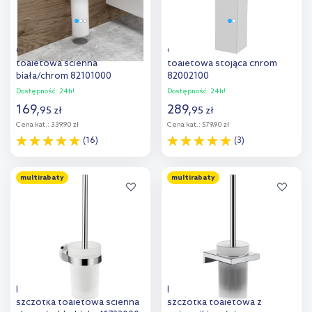
Oltens Gulfoss szczotka
Oltens Tved szczotka
toaletowa ścienna
toaletowa stojąca chrom
biała/chrom 82101000
82002100
Dostępność:
24h!
Dostępność:
24h!
169
,
289
,
95
zł
95
zł
Cena kat.:
339,90 zł
Cena kat.:
579,90 zł
(16)
(3)
Do koszyka
Do koszyka
multirabaty
multirabaty
Dodaj do
Dodaj do
porównania
porównania
Hansgrohe Logis Universal
Hansgrohe AddStoris
szczotka toaletowa ścienna
szczotka toaletowa z