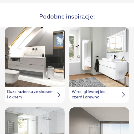
Podobne inspiracje:
Duża łazienka ze skosem
W roli głównej biel,
i oknem
czerń i drewno