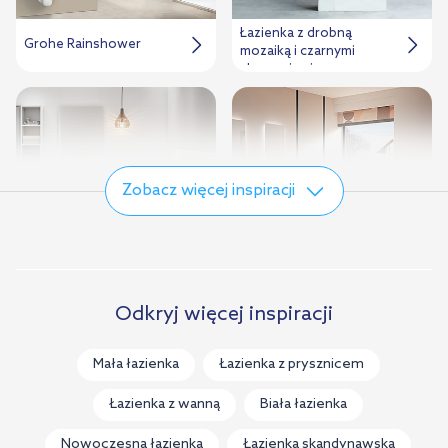
Łazienka z drobną
Grohe Rainshower
mozaiką i czarnymi
akcesoriami
Zobacz więcej inspiracji
Łazienka z wanną i 4-
Łazienka w kolorach
Odkryj więcej inspiracji
otworową baterią
ziemi
wannowo-prysznicową
Mała łazienka
Łazienka z prysznicem
Łazienka z wanną
Biała łazienka
Nowoczesna łazienka
Łazienka skandynawska