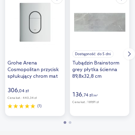
Dostępność:
do 5 dni
Grohe Arena
Tubądzin Brainstorm
Cosmopolitan przycisk
grey płytka ścienna
spłukujący chrom mat
89,8x32,8 cm
38844P00
306
,
04
zł
136
,
74
zł
/
m
2
Cena kat.:
440,34 zł
Cena kat.:
189,91 zł
(1)