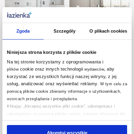
Zgoda
Szczegóły
O plikach cookies
Jasna łazienka z
Ekskluzywna łazienka z
przestronnym
widokiem na miasto
prysznicem walk – in
Niniejsza strona korzysta z plików cookie
Na tej stronie korzystamy z oprogramowania i
cookie oraz innych technologii
, aby
plików
wydawców
korzystać ze wszystkich funkcji naszej witryny, z jej
usług, analizować oraz wyświetlać reklamy
.
W tym celu za
pomocą plików cookie zbieramy informacje o użytkownikach,
wzorcach przeglądania i przeglądania.
Klikając „Akceptuj wszystkie pliki cookie”, udostępniasz i
udostępniasz za pomocą plików cookie, zebrane informacje dla
Łazienka w brązach i
Łazienka z marmurowymi
użytkowników zewnętrznych, a także nasi partnerzy reklamowi.
szarości
płytkami
Jeśli chcesz, włącz „Tylko wymagane pliki cookie”.
Pamiętaj
Akceptuj wszystkie