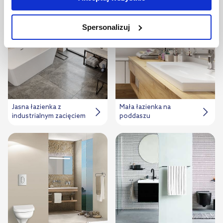
jednak, że zablokowane niektóre pliki cookie mogą mieć wpływ
na sposób dostarczania treści niedostosowanych do potrzeb
Spersonalizuj
użytkowników.
Aby uzyskać więcej informacji na temat plików plików cookie,
kliknij „Ustawienia plików cookie”.
Jeśli chcesz uzyskać więcej
informacji na temat plików cookie i tego, dlaczego ich przepisy,
przejdź do zakładek „Informacje o plikach cookie”.
Jasna łazienka z
Mała łazienka na
industrialnym zacięciem
poddaszu