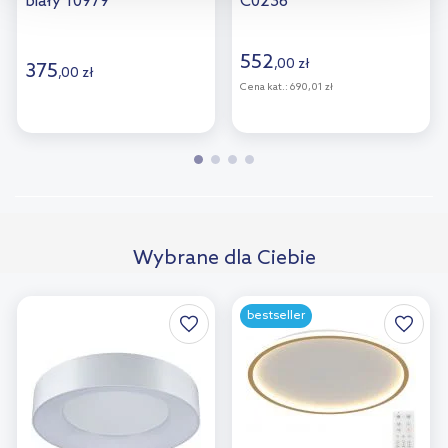
biały 10979
C0236
przejdź do zakładek „Informacje o plikach cookie”.
552
,
00
zł
375
,
00
zł
Cena kat.:
690,01 zł
Wybrane dla Ciebie
bestseller