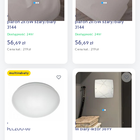
Outlet - TK Lighting Cloud
Outlet - TK Lighting Cloud
plafon 2x15W szary/biały
plafon 2x15W szary/biały
3144
3144
Dostępność:
24h!
Dostępność:
24h!
56
,
56
,
69
zł
69
zł
Cena kat.:
219 zł
Cena kat.:
219 zł
Do koszyka
Do koszyka
multirabaty
Dodaj do
Dodaj do
porównania
porównania
GTV plafon 1x40 W biały OS-
Rabalux Phaedra plafon 2x60
PLCZOO-00
W biały-wzór 3699