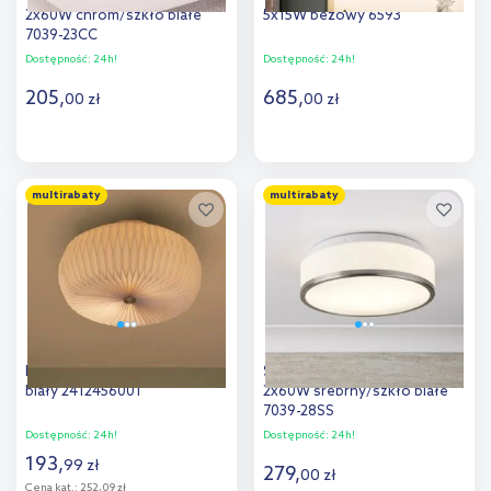
2x60W chrom/szkło białe
5x15W beżowy 6593
7039-23CC
Dostępność:
24h!
Dostępność:
24h!
205
,
685
,
00
zł
00
zł
Do koszyka
Do koszyka
multirabaty
multirabaty
Dodaj do
Dodaj do
porównania
porównania
Nordlux Belloy plafon 2x25 W
Searchlight Discs plafon
biały 2412456001
2x60W srebrny/szkło białe
7039-28SS
Dostępność:
24h!
Dostępność:
24h!
193
,
99
zł
279
,
00
zł
Cena kat.:
252,09 zł