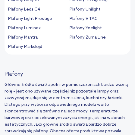
Plafony Lampex
Plafony TK Lighting
Plafony Leds C4
Plafony Unilight
Plafony Light Prestige
Plafony V-TAC
Plafony Luminex
Plafony Yeelight
Plafony Mantra
Plafony Zuma Line
Plafony Markslöjd
Plafony
Główne źródło światła pełni w pomieszczeniach bardzo ważną
rolę – jest ono używane częściej niż pozostałe lampy oraz
zazwyczaj znajduje się w centrum salonu, kuchni czy łazienki.
Dlatego przy wyborze odpowiedniego modelu warto
skoncentrować się zarówno na jego mocy, temperaturze
barwowej oraz oczekiwanym zużyciu energii, jak i na walorach
estetycznych. Jako główne źródło światła bardzo dobrze
sprawdzają się plafony. Obecna oferta produktowa pozwala