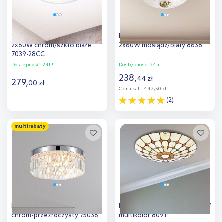
Searchlight Discs plafon
Rabalux Annabella plafon
2x60W chrom/szkło białe
2x60W mosiądz/biały 8638
7039-28CC
Dostępność:
24h!
Dostępność:
24h!
238
,
44
zł
279
,
00
zł
Cena kat.:
442,50 zł
(2)
Do koszyka
Do koszyka
multirabaty
Dodaj do
Dodaj do
porównania
porównania
Rabalux Sybil plafon 6x28 W
Rabalux Marvel plafon 2x60 W
chrom-przezroczysty 75036
multikolor 8091