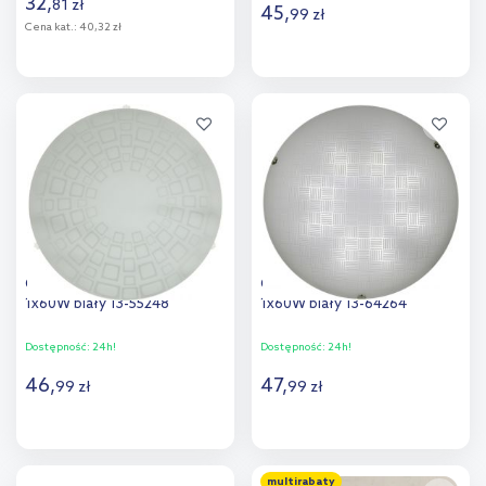
32
,
81
zł
45
,
99
zł
Cena kat.:
40,32 zł
Do koszyka
Do koszyka
Dodaj do
Dodaj do
porównania
porównania
Candellux Ingrid plafon
Candellux Vertico plafon
1x60W biały 13-55248
1x60W biały 13-64264
Dostępność:
24h!
Dostępność:
24h!
46
,
47
,
99
zł
99
zł
Do koszyka
Do koszyka
multirabaty