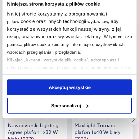
Do koszyka
Niniejsza strona korzysta z plików cookie
Dodaj do
Na tej stronie korzystamy z oprogramowania i
Strona:
z
17
cookie oraz innych technologii
, aby
plików
wydawców
porównania
korzystać ze wszystkich funkcji naszej witryny, z jej
usług, analizować oraz wyświetlać reklamy
.
W tym celu za
Nasze bestsellery
pomocą plików cookie zbieramy informacje o użytkownikach,
wzorcach przeglądania i przeglądania.
darmowa dostawa
multirabaty
Klikając „Akceptuj wszystkie pliki cookie”, udostępniasz i
udostępniasz za pomocą plików cookie, zebrane informacje dla
użytkowników zewnętrznych, a także nasi partnerzy reklamowi.
Jeśli chcesz, włącz „Tylko wymagane pliki cookie”.
Pamiętaj
Akceptuj wszystkie
jednak, że zablokowane niektóre pliki cookie mogą mieć wpływ
na sposób dostarczania treści niedostosowanych do potrzeb
Spersonalizuj
użytkowników.
Dostępność:
24h!
Dostępność:
24h!
Aby uzyskać więcej informacji na temat plików plików cookie,
Nowodvorski Lighting
MaxLight Tornado
kliknij „Ustawienia plików cookie”.
Jeśli chcesz uzyskać więcej
Agnes plafon 1x32 W
plafon 1x40 W biały
informacji na temat plików cookie i tego, dlaczego ich przepisy,