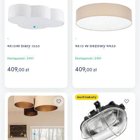
porównania
porównania
TK Lighting Cloud plafon
TK Lighting Rondo plafon
4x15W biały 1533
4x15 W beżowy 4433
Dostępność:
24h!
Dostępność:
24h!
409
,
409
,
00
zł
00
zł
Do koszyka
Do koszyka
multirabaty
Dodaj do
Dodaj do
porównania
porównania