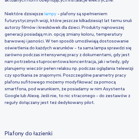
aktualnych norm obejmujących instalacje elektryczne.
Niektóre dzisiejsze
lampy
– plafony są spełnieniem
futurystycznych wizji, które jeszcze kilkadziesiąt lat temu snuli
autorzy filmów i kreskówek dla dzieci. Produkty najnowszej
generacji posiadają m.in. opcję zmiany koloru, temperatury
barwowej i jasności. W ten sposób umożliwiają dostosowanie
oświetlenia do każdych warunków – ta sama lampa sprawdzi się
zarówno podczas intensywnej pracy z dokumentami, gdy jest
nam potrzebna stuprocentowa koncentracja, jak i wtedy, gdy
planujemy wieczór pełen relaksu np. podczas oglądania telewizji
czy spotkania ze znajomymi. Poszczególne parametry pracy
plafonu sufitowego możemy modyfikować za pomocą
smartfona, pod warunkiem, że posiadamy w nim Asystenta
Google lub Alexę. Jeśli nie, to nic straconego – do zestawów z
reguły dołączany jest też dedykowany pilot.
Plafony do łazienki