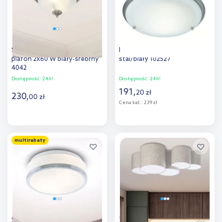
Searchlight American Diner
Markslöjd Åre plafon 1x60W
plafon 2x60 W biały-srebrny
stal/biały 102527
4042
Dostępność:
24h!
Dostępność:
24h!
191
,
20
zł
230
,
00
zł
Cena kat.:
239 zł
Do koszyka
Do koszyka
multirabaty
Dodaj do
Dodaj do
porównania
porównania
Searchlight Discs plafon
TK Lighting Mona plafon