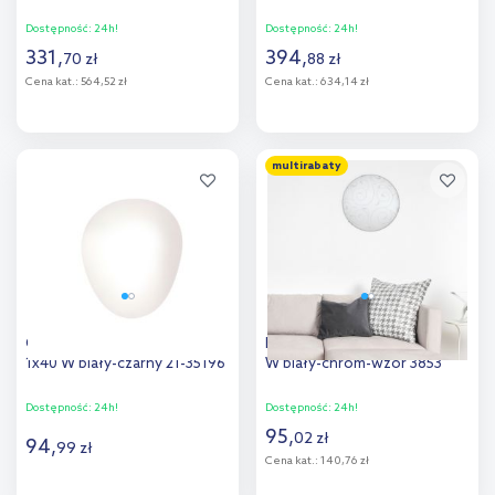
Dostępność:
24h!
Dostępność:
24h!
331
,
394
,
70
zł
88
zł
Cena kat.:
564,52 zł
Cena kat.:
634,14 zł
Do koszyka
Do koszyka
multirabaty
Dodaj do
Dodaj do
porównania
porównania
Candellux Stones plafon
Rabalux Harmony plafon 2x60
1x40 W biały-czarny 21-35196
W biały-chrom-wzór 3853
Dostępność:
24h!
Dostępność:
24h!
95
,
02
zł
94
,
99
zł
Cena kat.:
140,76 zł