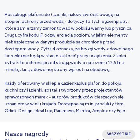
Poszukując plafonu do łazienki, należy zwrócić uwagę na
stopień ochrony przed wodą – dotyczy to tych egzemplarzy,
które zamierzamy zamontować w pobliżu wanny lub prysznica.
Druga cyfra kodu IP odzwierciedla poziom, w jakim elementy
niebezpieczne w danym produkcie są chronione przed
dostępem wody. Cyfra 4 oznacza, że bryzgi wody z dowolnego
kierunku nie będą w stanie zakłócić pracy urządzenia. Z kolei
cyfra 5 to ochrona przed strugą wody o natężeniu 12,5 l na
minutę, laną z dowolnej strony wprost na obudowę.
Każdy oferowany w sklepie Łazienkaplus plafon do pokoju,
kuchni czy łazienki, został stworzony przez projektantów
sprawdzonych marek – autorów produktów cieszących się
uznaniem w wielu krajach. Dostępne są m.in. produkty firm:
Orlicki Design, Ideal Lux, Paulmann, Mantra, Amplex czy Eglo.
Nasze nagrody
WSZYSTKIE