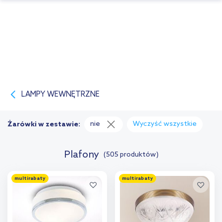
LAMPY WEWNĘTRZNE
nie
Wyczyść wszystkie
Żarówki w zestawie:
Plafony
(505 produktów)
multirabaty
multirabaty