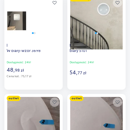
Dodaj do
Dodaj do
porównania
porównania
Rabalux Phaedra plafon 1x60
Rabalux Ufo plafon 1x60 W
W biały-wzór 3698
biały 5101
Dostępność:
24h!
Dostępność:
24h!
48
,
98
zł
54
,
77
zł
Cena kat.:
75,17 zł
Do koszyka
Do koszyka
outlet
outlet
Dodaj do
Dodaj do
porównania
porównania