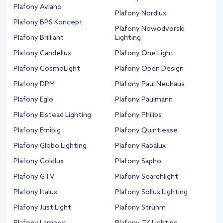
Plafony Aviano
Plafony Nordlux
Plafony BPS Koncept
Plafony Nowodvorski
Plafony Brilliant
Lighting
Plafony Candellux
Plafony One Light
Plafony CosmoLight
Plafony Open Design
Plafony DPM
Plafony Paul Neuhaus
Plafony Eglo
Plafony Paulmann
Plafony Elstead Lighting
Plafony Philips
Plafony Emibig
Plafony Quintiesse
Plafony Globo Lighting
Plafony Rabalux
Plafony Goldlux
Plafony Sapho
Plafony GTV
Plafony Searchlight
Plafony Italux
Plafony Sollux Lighting
Plafony Just Light
Plafony Strühm