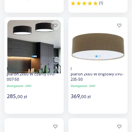
(1)
Do koszyka
Do koszyka
Dodaj do
Dodaj do
porównania
porównania
BPS Koncept HomeLight
BPS Koncept Boho Ellegant
plafon 2x60 W czarny 090-
plafon 2x60 W brązowy 090-
007-50
235-50
Dostępność:
24h!
Dostępność:
24h!
285
,
369
,
00
zł
00
zł
Do koszyka
Do koszyka
Dodaj do
Dodaj do