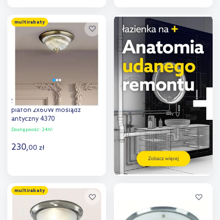
Do koszyka
Do koszyka
multirabaty
Dodaj do
Dodaj do
porównania
porównania
Searchlight American Diner
plafon 2x60W mosiądz
antyczny 4370
Dostępność:
24h!
230
,
00
zł
Do koszyka
multirabaty
Dodaj do
porównania