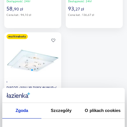
Dostępność:
24h!
Dostępność:
24h!
58
,
93
,
90
zł
27
zł
Cena kat.:
94,10 zł
Cena kat.:
136,67 zł
Do koszyka
Do koszyka
multirabaty
Dodaj do
Dodaj do
porównania
porównania
Globo Lighting Jasmina
plafon 2x60 W biały 40408-2
Dostępność:
24h!
108
,
08
zł
Zgoda
Szczegóły
O plikach cookies
Cena kat.:
140,90 zł