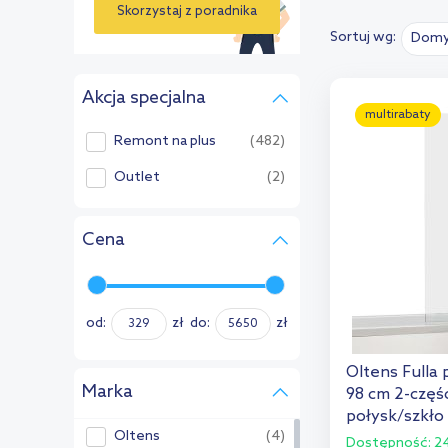
Skorzystaj z poradnika
Sortuj wg:
Domy
›
Akcja specjalna
multirabaty
Remont na plus
(482)
Outlet
(2)
Cena
od:
zł
do:
zł
Oltens Full
Marka
98 cm 2-częś
połysk/szkło
Oltens
(4)
23204100
Dostępność:
24