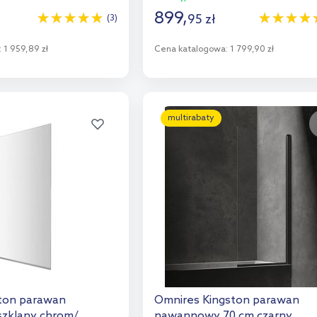
899
,
95
zł
(3)
:
1 959,89 zł
Cena katalogowa:
1 799,90 zł
o koszyka
Do koszyka
aj do porównania
Dodaj do porównania
multirabaty
ton parawan
Omnires Kingston parawan
zklany chrom/
nawannowy 70 cm czarny