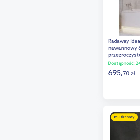
Radaway Idea
nawannowy 6
przezroczyst
Dostępność:
24
695
,
70
zł
D
Dod
multirabaty