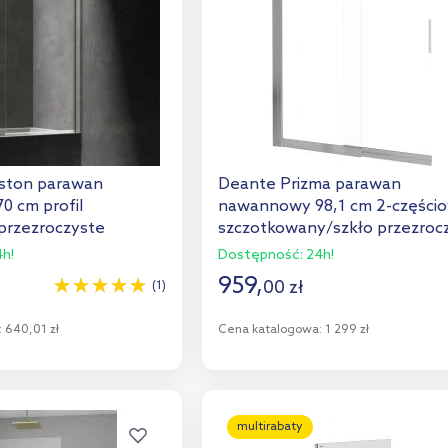
gston parawan
Deante Prizma parawan
 cm profil
nawannowy 98,1 cm 2-części
przezroczyste
szczotkowany/szkło przezroc
KTJ_F73R
h!
Dostępność:
24h!
959
,
00
zł
(1)
:
640,01 zł
Cena katalogowa:
1 299 zł
o koszyka
Do koszyka
aj do porównania
Dodaj do porównania
multirabaty