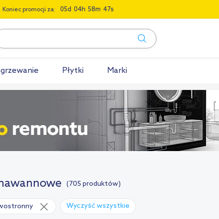
0
5
0
4
5
8
4
6
Koniec promocji za:
grzewanie
Płytki
Marki
 nawannowe
(705 produktów)
Wyczyść wszystkie
wostronny