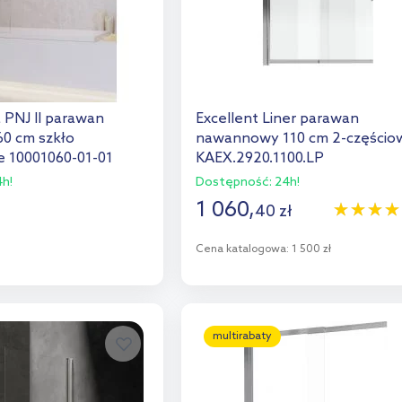
 PNJ II parawan
Excellent Liner parawan
0 cm szkło
nawannowy 110 cm 2-częścio
e 10001060-01-01
KAEX.2920.1100.LP
h!
Dostępność:
24h!
1 060
,
40
zł
o koszyka
Cena katalogowa:
1 500 zł
aj do porównania
Do koszyka
Dodaj do porównania
multirabaty