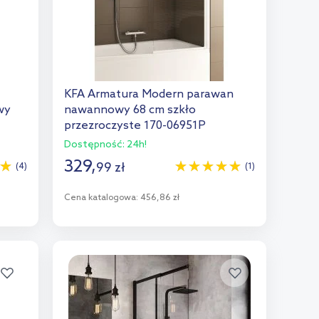
KFA Armatura Modern parawan
wy
nawannowy 68 cm szkło
przezroczyste 170-06951P
Dostępność:
24h!
329
,
99
zł
(4)
(1)
Cena katalogowa:
456,86 zł
Do koszyka
Dodaj do porównania