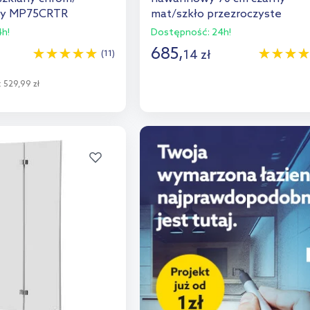
ny MP75CRTR
mat/szkło przezroczyste
XHE85BLTR
h!
Dostępność:
24h!
685
,
14
zł
(11)
Do koszyka
:
529,99 zł
Dodaj do porównania
o koszyka
aj do porównania