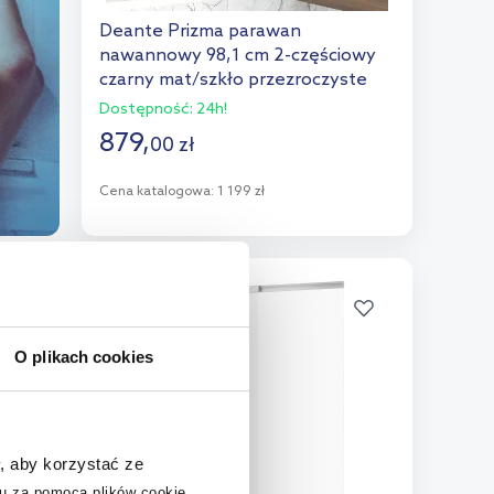
Deante Prizma parawan
nawannowy 98,1 cm 2-częściowy
czarny mat/szkło przezroczyste
KTJ_N73R
Dostępność:
24h!
879
,
00
zł
Cena katalogowa:
1 199 zł
Do koszyka
Dodaj do porównania
O plikach cookies
, aby korzystać ze
u za pomocą plików cookie