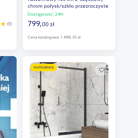
chrom połysk/szkło przezroczyste
AMP2210012M
Dostępność:
24h!
799
,
00
zł
(1)
Cena katalogowa:
1 488,30 zł
Do koszyka
Dodaj do porównania
multirabaty