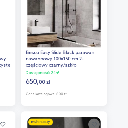
Besco Easy Slide Black parawan
owy
nawannowy 100x150 cm 2-
zyste
częściowy czarny/szkło
przezroczyste PESB-2S
Dostępność:
24h!
650
,
00
zł
Cena katalogowa:
800 zł
Do koszyka
Dodaj do porównania
multirabaty