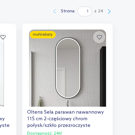
Strona:
z
24
multirabaty
Oltens Sela parawan nawannowy
wy
115 cm 2-częściowy chrom
yste
połysk/szkło przezroczyste
23202100
Dostępność:
24h!