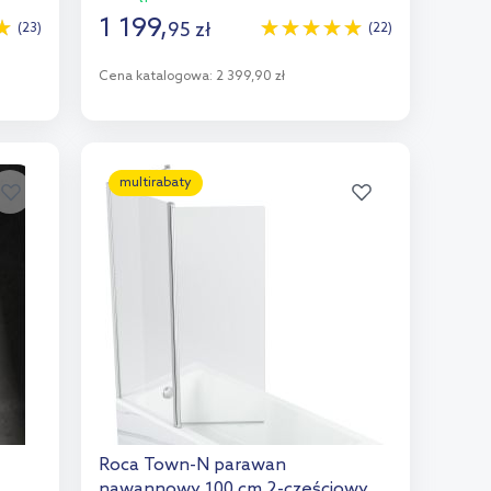
1 199
,
95
zł
(23)
(22)
Cena katalogowa:
2 399,90 zł
Do koszyka
Dodaj do porównania
multirabaty
Roca Town-N parawan
nawannowy 100 cm 2-częściowy