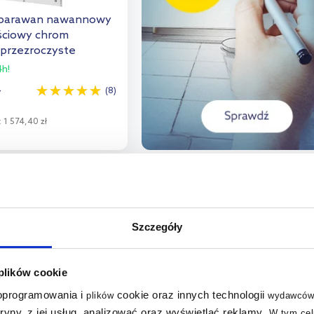
l parawan nawannowy
ściowy chrom
 przezroczyste
h!
ł
(8)
:
1 574,40 zł
o koszyka
aj do porównania
multirabaty
Szczegóły
 plików cookie
 oprogramowania i
cookie oraz innych technologii
plików
wydawców
tryny, z jej usług, analizować oraz wyświetlać reklamy
.
W tym cel