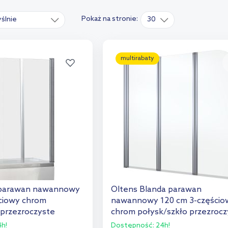
Pokaż na stronie:
ślnie
30
multirabaty
a parawan nawannowy
Oltens Blanda parawan
ciowy chrom
nawannowy 120 cm 3-częścio
 przezroczyste
chrom połysk/szkło przezrocz
23301100
h!
Dostępność:
24h!