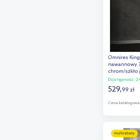
Omnires Kin
nawannowy 70
chrom/szkło 
XHE85CRTR
Dostępność:
24
529
,
99
zł
Cena katalogowa
D
Dod
multirabaty