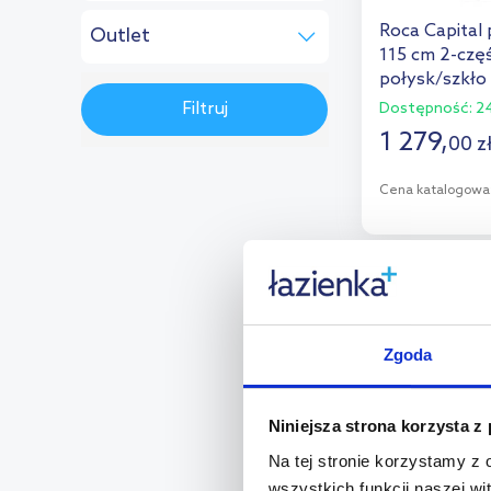
biały
(65)
(58)
szczotkowany
(156)
Roca Capita
Outlet
inny
(65)
(23)
115 cm 2-czę
Średnie
(1)
połysk/szkło
srebrny
(54)
uszkodzenia
(1)
AM4111512M
Filtruj
Dostępność:
24
Duże uszkodzenia
(1)
miedź
(34)
Brak oceny
(623)
1 279
,
00
z
satyna
(14)
Cena katalogowa
brązowy
(12)
D
aluminium
(5)
grafitowy
(2)
Dod
multirabaty
Zgoda
Niniejsza strona korzysta z
Na tej stronie korzystamy z
wszystkich funkcji naszej wi