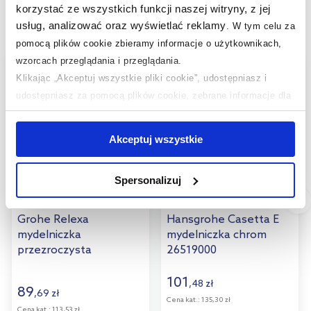
korzystać ze wszystkich funkcji naszej witryny, z jej
Produkty podobne:
usług, analizować oraz wyświetlać reklamy
.
W tym celu za
pomocą plików cookie zbieramy informacje o użytkownikach,
wzorcach przeglądania i przeglądania.
multirabaty
multirabaty
Klikając „Akceptuj wszystkie pliki cookie”, udostępniasz i
udostępniasz za pomocą plików cookie, zebrane informacje dla
użytkowników zewnętrznych, a także nasi partnerzy reklamowi.
Jeśli chcesz, włącz „Tylko wymagane pliki cookie”.
Pamiętaj
Akceptuj wszystkie
jednak, że zablokowane niektóre pliki cookie mogą mieć wpływ
na sposób dostarczania treści niedostosowanych do potrzeb
Spersonalizuj
użytkowników.
Dostępność:
24h!
Dostępność:
24h!
Aby uzyskać więcej informacji na temat plików plików cookie,
Grohe Relexa
Hansgrohe Casetta E
mydelniczka
mydelniczka chrom
kliknij „Ustawienia plików cookie”.
Jeśli chcesz uzyskać więcej
przezroczysta
26519000
informacji na temat plików cookie i tego, dlaczego ich przepisy,
27206000
przejdź do zakładek „Informacje o plikach cookie”.
101
,
48
zł
89
,
69
zł
Cena kat.:
135,30 zł
Cena kat.:
113,53 zł