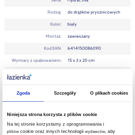
Seria
Hydractiva
Rodzaj
do drążków prysznicowych
Kolor
biały
Montaż
zawieszany
Kod EAN
6414150086090
Wymiary z opakowaniem
15 x 3 x 20 cm
Waga z opakowaniem
0,08 kg
Gwarancja
Pobierz
Zgoda
Szczegóły
O plikach cookies
Dane producenta
Zobacz
Niniejsza strona korzysta z plików cookie
Na tej stronie korzystamy z oprogramowania i
Produkty z serii:
cookie oraz innych technologii
, aby
plików
wydawców