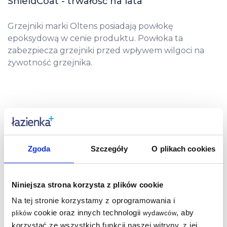
ShieldCoat - trwałość na lata
Grzejniki marki Oltens posiadają powłokę
epoksydową w cenie produktu. Powłoka ta
zabezpiecza grzejniki przed wpływem wilgoci na
żywotność grzejnika.
Poznaj wymiary grzejnika Oltens
Stang :
Zgoda
Szczegóły
O plikach cookies
RYSUNEK TECHNICZNY GRZEJNIKA
Niniejsza strona korzysta z plików cookie
Na tej stronie korzystamy z oprogramowania i
cookie oraz innych technologii
, aby
plików
wydawców
korzystać ze wszystkich funkcji naszej witryny, z jej