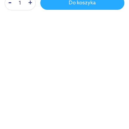
Do koszyka
Dane producenta
Zobacz
Warto dokupić:
Kupowane z tym produktem:
Produkty z serii:
Pytania i odpowiedzi
Nasze nagrody
WSZYSTKIE