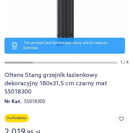
Ten produkt jest bardzo popularny wśród naszych
klientów.
1
/
4
Oltens Stang grzejnik łazienkowy
dekoracyjny 180x31,5 cm czarny mat
55018300
Nr Kat.
55018300
multirabaty
2 019