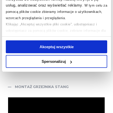
usług, analizować oraz wyświetlać reklamy
.
W tym celu za
pomocą plików cookie zbieramy informacje o użytkownikach,
wzorcach przeglądania i przeglądania.
Klikając „Akceptuj wszystkie pliki cookie”, udostępniasz i
udostępniasz za pomocą plików cookie, zebrane informacje dla
użytkowników zewnętrznych, a także nasi partnerzy reklamowi.
Jeśli chcesz, włącz „Tylko wymagane pliki cookie”.
Pamiętaj
Akceptuj wszystkie
jednak, że zablokowane niektóre pliki cookie mogą mieć wpływ
na sposób dostarczania treści niedostosowanych do potrzeb
Spersonalizuj
użytkowników.
Aby uzyskać więcej informacji na temat plików plików cookie,
kliknij „Ustawienia plików cookie”.
Jeśli chcesz uzyskać więcej
MONTAŻ GRZEJNIKA STANG
informacji na temat plików cookie i tego, dlaczego ich przepisy,
przejdź do zakładek „Informacje o plikach cookie”.