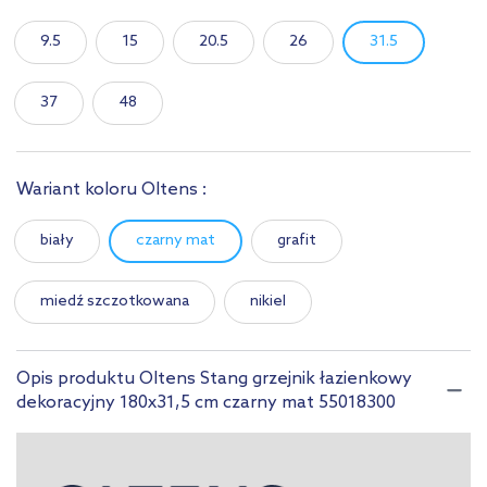
9.5
15
20.5
26
31.5
37
48
Wariant koloru Oltens :
biały
czarny mat
grafit
miedź szczotkowana
nikiel
Opis produktu Oltens Stang grzejnik łazienkowy
dekoracyjny 180x31,5 cm czarny mat 55018300