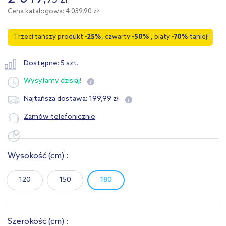
,
95
zł
Cena katalogowa: 4 039,90 zł
Trzeci tańszy produkt
-25%
, czwarty
-50%
, piąty
-70%
taniej!
Dostępne: 5 szt.
Wysyłamy
dzisiaj!
199
,
99
zł
Najtańsza dostawa:
Zamów telefonicznie
Wysokość
(cm)
:
120
150
180
Szerokość
(cm)
: