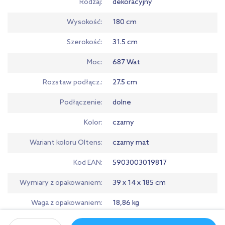
Rodzaj
dekoracyjny
Wysokość
180 cm
Szerokość
31.5 cm
Moc
687 Wat
Rozstaw podłącz.
27.5 cm
Podłączenie
dolne
Kolor
czarny
Wariant koloru Oltens
czarny mat
Kod EAN
5903003019817
Wymiary z opakowaniem
39 x 14 x 185 cm
Waga z opakowaniem
18,86 kg
Gwarancja
Pobierz